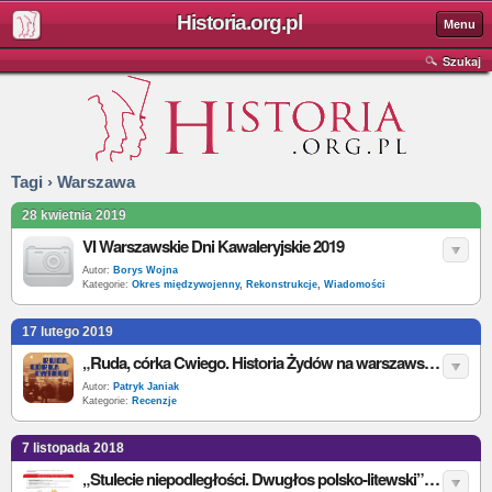
Historia.org.pl
Menu
Szukaj
Tagi › Warszawa
28 kwietnia 2019
VI Warszawskie Dni Kawaleryjskie 2019
Autor:
Borys Wojna
Kategorie:
Okres międzywojenny
,
Rekonstrukcje
,
Wiadomości
17 lutego 2019
„Ruda, córka Cwiego. Historia Żydów na warszawskiej Pradze” – A. Dylewski – recenzja
Autor:
Patryk Janiak
Kategorie:
Recenzje
7 listopada 2018
„Stulecie niepodległości. Dwugłos polsko-litewski” - debata