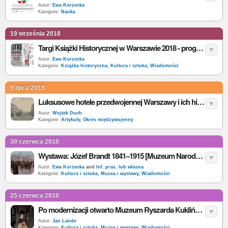
Autor:
Ewa Korzecka
Kategorie:
Nauka
19 września 2018
Targi Książki Historycznej w Warszawie 2018 - program, bilety, wystawcy, autorzy
Autor:
Ewa Korzecka
Kategorie:
Książka historyczna
,
Kultura i sztuka
,
Wiadomości
9 lipca 2018
Luksusowe hotele przedwojennej Warszawy i ich historia. W jednym z nich spał Napoleon, a trzy działają nadal
Autor:
Wojtek Duch
Kategorie:
Artykuły
,
Okres międzywojenny
30 czerwca 2018
Wystawa: Józef Brandt 1841–1915 [Muzeum Narodowe, Warszawa]
Autor:
Ewa Korzecka
and
Inf. pras. lub własna
Kategorie:
Kultura i sztuka
,
Muzea i wystawy
,
Wiadomości
25 czerwca 2018
Po modernizacji otwarto Muzeum Ryszarda Kuklińskiego [Warszawa]
Autor:
Jan Lande
Kategorie:
Kultura i sztuka
,
Muzea i wystawy
,
Wiadomości