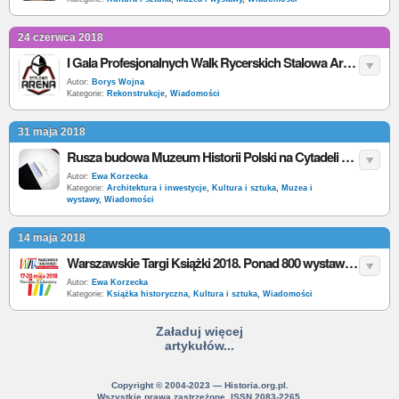
24 czerwca 2018
I Gala Profesjonalnych Walk Rycerskich Stalowa Arena
Autor:
Borys Wojna
Kategorie:
Rekonstrukcje
,
Wiadomości
31 maja 2018
Rusza budowa Muzeum Historii Polski na Cytadeli Warszawskiej. Zobacz jak będzie wyglądało
Autor:
Ewa Korzecka
Kategorie:
Architektura i inwestycje
,
Kultura i sztuka
,
Muzea i
wystawy
,
Wiadomości
14 maja 2018
Warszawskie Targi Książki 2018. Ponad 800 wystawców z 32 krajów
Autor:
Ewa Korzecka
Kategorie:
Książka historyczna
,
Kultura i sztuka
,
Wiadomości
Załaduj więcej
artykułów...
Copyright © 2004-2023 — Historia.org.pl.
Wszystkie prawa zastrzeżone. ISSN 2083-2265.