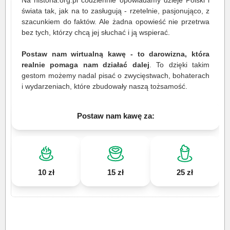
Na historia.org.pl codziennie opowiadamy dzieje Polski i
świata tak, jak na to zasługują - rzetelnie, pasjonująco, z
szacunkiem do faktów. Ale żadna opowieść nie przetrwa
bez tych, którzy chcą jej słuchać i ją wspierać.
Postaw nam wirtualną kawę - to darowizna, która
realnie pomaga nam działać dalej
. To dzięki takim
gestom możemy nadal pisać o zwycięstwach, bohaterach
i wydarzeniach, które zbudowały naszą tożsamość.
Postaw nam kawę za:
10 zł
15 zł
25 zł