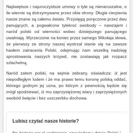
Najświętsze i najuroczystsze umowy o tyle są nienaruszalne, o
ile wiernie są dotrzymywane przez obie strony. Długie cierpienia
nasze znane są całemu światu. Przysięgą poręczone przez dwu
panujących, a pogwałcone tylekroć swobody – nawzajem i
naród polski od wierności wobec dzisiejszego panującego
uwalniają. Wyrzeczone na koniec przez samego Mikołaja słowa,
że pierwszy ze strony naszej wystrzał stanie się na zawsze
hasłem zatracenia Polski, odejmując nam wszelką nadzieję
sprostowania naszych krzywd, nie zostawiają jak rozpacz
szlachetną.
Naród zatem polski, na sejmie zebrany, oświadcza: iż jest
niepodległym ludem i że ma prawo temu koronę polską oddać,
którego godnym jej uzna, po którym z pewnością będzie się
mógł spodziewać, iż mu zaprzysiężonej wiary i zaprzysiężonych
swobód święcie i bez uszczerbku dochowa.
Lubisz czytać nasze historie?