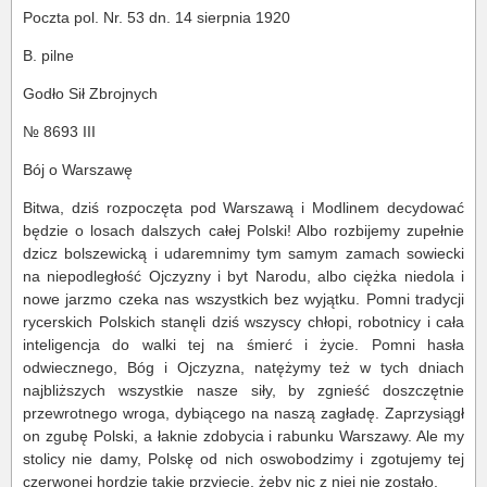
Poczta pol. Nr. 53 dn. 14 sierpnia 1920
B. pilne
Godło Sił Zbrojnych
№ 8693 III
Bój o Warszawę
Bitwa, dziś rozpoczęta pod Warszawą i Modlinem decydować
będzie o losach dalszych całej Polski! Albo rozbijemy zupełnie
dzicz bolszewicką i udaremnimy tym samym zamach sowiecki
na niepodległość Ojczyzny i byt Narodu, albo ciężka niedola i
nowe jarzmo czeka nas wszystkich bez wyjątku. Pomni tradycji
rycerskich Polskich stanęli dziś wszyscy chłopi, robotnicy i cała
inteligencja do walki tej na śmierć i życie. Pomni hasła
odwiecznego, Bóg i Ojczyzna, natężymy też w tych dniach
najbliższych wszystkie nasze siły, by zgnieść doszczętnie
przewrotnego wroga, dybiącego na naszą zagładę. Zaprzysiągł
on zgubę Polski, a łaknie zdobycia i rabunku Warszawy. Ale my
stolicy nie damy, Polskę od nich oswobodzimy i zgotujemy tej
czerwonej hordzie takie przyjęcie, żeby nic z niej nie zostało.