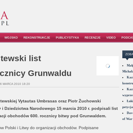
WOJSKO
REKONSTRUKCJE
PUBLICYSTYKA
RECENZJE
VIDEO
PODCA
ZOBA
tewski list
Małp
rocznicy Grunwaldu
Michał
Kazi
konstru
16 MARCA 2010 18:20
Kazi
wyprzed
itewskiej Vytautas Umbrasas oraz Piotr Żuchowski
Łuki
petycja
 i Dziedzictwa Narodowego 15 marcia 2010 r. podpisali list
Dave
zacji obchodów 600. rocznicy bitwy pod Grunwaldem.
of War 
w Polski i Litwy do organizacji obchodów. Podpisane