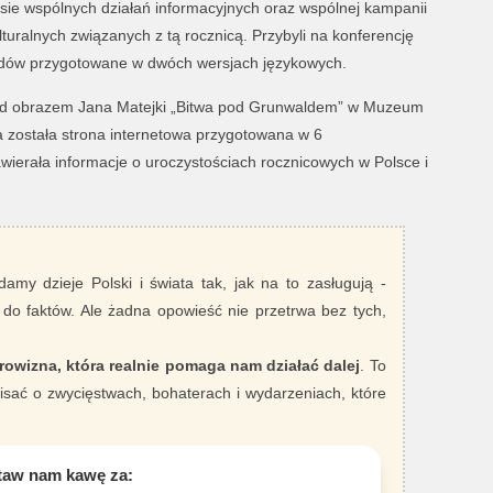
ie wspólnych działań informacyjnych oraz wspólnej kampanii
turalnych związanych z tą rocznicą. Przybyli na konferencję
hodów przygotowane w dwóch wersjach językowych.
rzed obrazem Jana Matejki „Bitwa pod Grunwaldem” w Muzeum
ostała strona internetowa przygotowana w 6
awierała informacje o uroczystościach rocznicowych w Polsce i
damy dzieje Polski i świata tak, jak na to zasługują -
 do faktów. Ale żadna opowieść nie przetrwa bez tych,
rowizna, która realnie pomaga nam działać dalej
. To
sać o zwycięstwach, bohaterach i wydarzeniach, które
taw nam kawę za: