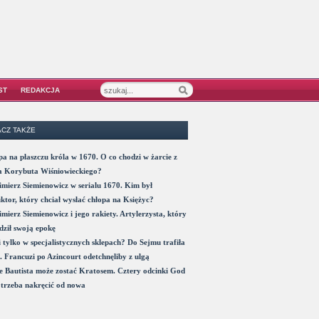
ST
REDAKCJA
CZ TAKŻE
a na płaszczu króla w 1670. O co chodzi w żarcie z
a Korybuta Wiśniowieckiego?
mierz Siemienowicz w serialu 1670. Kim był
ktor, który chciał wysłać chłopa na Księżyc?
mierz Siemienowicz i jego rakiety. Artylerzysta, który
ził swoją epokę
 tylko w specjalistycznych sklepach? Do Sejmu trafiła
. Francuzi po Azincourt odetchnęliby z ulgą
 Bautista może zostać Kratosem. Cztery odcinki God
trzeba nakręcić od nowa