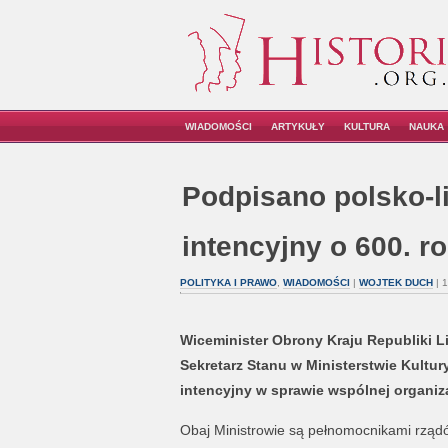
WIADOMOŚCI
ARTYKUŁY
KULTURA
NAUKA
Podpisano polsko-li
intencyjny o 600. 
POLITYKA I PRAWO
,
WIADOMOŚCI
|
WOJTEK DUCH
| 
Wiceminister Obrony Kraju Republiki L
Sekretarz Stanu w Ministerstwie Kultury
intencyjny w sprawie wspólnej organi
Obaj Ministrowie są pełnomocnikami rządó