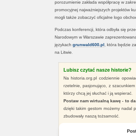
porozumienie zakłada współpracę w zakres
promocyjnej najważniejszych projektów kul
mogli także zobaczyć oficjalne logo obc
Podczas konferencji, która odbyła się p
Narodowym w Warszawie zaprezentowana z
językach
grunwald600.pl
, która będzie z
na Litwie.
Lubisz czytać nasze historie?
Na historia.org.pl codziennie opowia
rzetelnie, pasjonująco, z szacunkiem
którzy chcą jej słuchać i ją wspierać.
Postaw nam wirtualną kawę - to da
dzięki takim gestom możemy nadal pi
zbudowały naszą tożsamość.
Pos