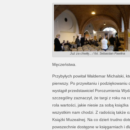
Już za chwilę... / fot. Sebastian Pawlina
Męczeństwa.
Przybyłych powitał Waldemar Michalski, kt
pierwszy. Po przywitaniu i podziękowaniu dl
wystąpił przedstawiciel Porozumienia Wy
szczególny zaznaczył, że targi z roku na r
rola wartości, jakie niesie za sobą książk
wszystkim nam chodzi. Z radością także oz
Książki Muzealnej. Na co dzień trudno do
powszechnie dostępne w księgarniach i dl