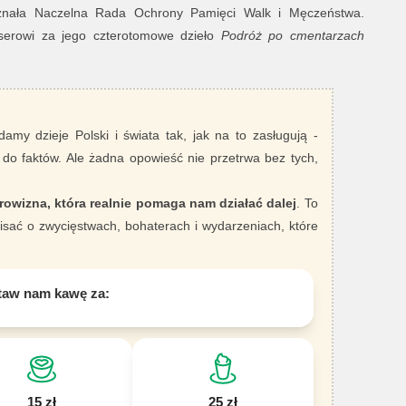
znała Naczelna Rada Ochrony Pamięci Walk i Męczeństwa.
serowi za jego czterotomowe dzieło
Podróż po cmentarzach
damy dzieje Polski i świata tak, jak na to zasługują -
 do faktów. Ale żadna opowieść nie przetrwa bez tych,
rowizna, która realnie pomaga nam działać dalej
. To
sać o zwycięstwach, bohaterach i wydarzeniach, które
taw nam kawę za:
15 zł
25 zł