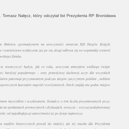
. Tomasz Nałęcz, który odczytał list Prezydenta RP Bronisława
kim Państwu zgromadzonym na uroczystości otwarcia XIX Targów Książki
awe i wartościowe wydarzenie już po raz drugi odbywa się we wspaniałej scenerii
awskiego Zamku.
wie towarzyszyć będzie, jak co roku, uroczysta atmosfera wielkiego święta
też bardziej popularnego – oraz prawdziwej duchowej uczty dla wszystkich
, która patronuje przyznawanym podczas targów zaszczytnym polskim „noblom
 tegorocznych laureatów nagród i wyróżnionych. Niech znajdą one godne miejsce
eniem niezwykłym i oczekiwanym. Świadczy o tym liczba prezentowanych przez
a na spotkaniach promocyjnych i dyskusjach, wreszcie – rozrzut podejmowanej
yki: od najodleglejszej starożytności aż po dzieje najnowsze.
ka studiów historycznych powód do radości, ale też otucha dla Prezydenta