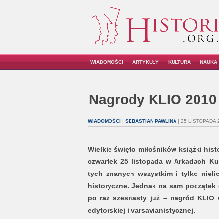
WIADOMOŚCI
ARTYKUŁY
KULTURA
NAUKA
Nagrody KLIO 2010
WIADOMOŚCI
|
SEBASTIAN PAWLINA
| 25 LISTOPADA 
Wielkie święto miłośników książki histo
czwartek 25 listopada w Arkadach Kub
tych znanych wszystkim i tylko nieli
historyczne. Jednak na sam początek 
po raz szesnasty już – nagród KLIO w
edytorskiej i varsavianistycznej.