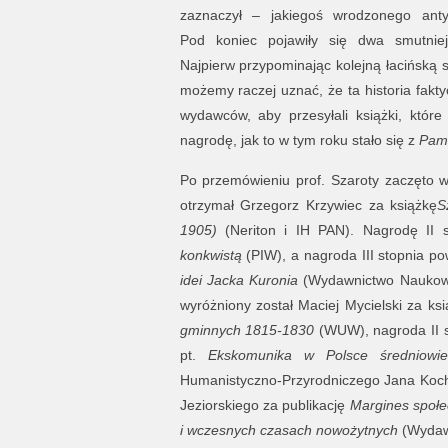
zaznaczył – jakiegoś wrodzonego anty
Pod koniec pojawiły się dwa smutniej
Najpierw przypominając kolejną łacińską se
możemy raczej uznać, że ta historia fakty
wydawców, aby przesyłali książki, któr
nagrodę, jak to w tym roku stało się z
Pami
Po przemówieniu prof. Szaroty zaczęto wr
otrzymał Grzegorz Krzywiec za książkę
S
1905)
(Neriton i IH PAN). Nagrodę II s
konkwistą
(PIW), a nagroda III stopnia p
idei Jacka Kuronia
(Wydawnictwo Naukowe
wyróżniony został Maciej Mycielski za ks
gminnych 1815-1830
(WUW), nagroda II st
pt.
Ekskomunika w Polsce średniowie
Humanistyczno-Przyrodniczego Jana Kochan
Jeziorskiego za publikację
Margines społe
i wczesnych czasach nowożytnych
(Wydaw