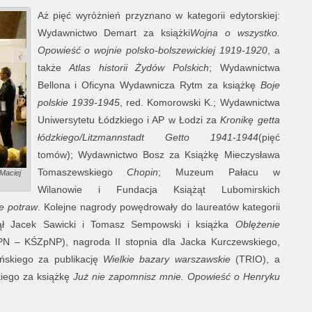
Aż pięć wyróżnień przyznano w kategorii edytorskiej:
Wydawnictwo Demart za książki
Wojna o wszystko.
Opowieść o wojnie polsko-bolszewickiej 1919-1920
, a
także
Atlas historii Żydów Polskich
; Wydawnictwa
Bellona i Oficyna Wydawnicza Rytm za książkę
Boje
polskie 1939-1945
, red. Komorowski K.; Wydawnictwa
Uniwersytetu Łódzkiego i AP w Łodzi za
Kronikę getta
łódzkiego/Litzmannstadt Getto 1941-1944
(pięć
tomów); Wydawnictwo Bosz za Książkę Mieczysława
Tomaszewskiego
Chopin
; Muzeum Pałacu w
Maciej
Wilanowie i Fundacja Książąt Lubomirskich
e potraw
. Kolejne nagrody powędrowały do laureatów kategorii
ajął Jacek Sawicki i Tomasz Sempowski i książka
Oblężenie
PN – KŚZpNP), nagroda II stopnia dla Jacka Kurczewskiego,
ińskiego za publikację
Wielkie bazary warszawskie
(TRIO), a
kiego za książkę
Już nie zapomnisz mnie. Opowieść o Henryku