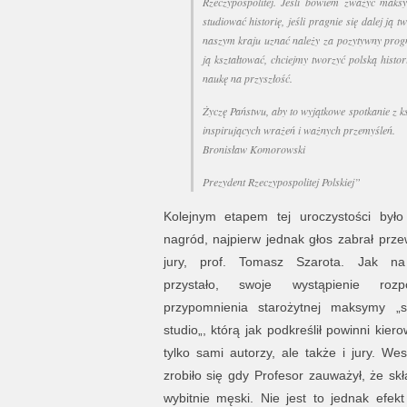
Rzeczypospolitej. Jeśli bowiem zważyć mak
studiować historię, jeśli pragnie się dalej ją 
naszym kraju uznać należy za pozytywny progn
ją kształtować, chciejmy tworzyć polską histo
naukę na przyszłość.
Życzę Państwu, aby to wyjątkowe spotkanie z ks
inspirujących wrażeń i ważnych przemyśleń.
Bronisław Komorowski
Prezydent Rzeczypospolitej Polskiej”
Kolejnym etapem tej uroczystości było
nagród, najpierw jednak głos zabrał prz
jury, prof. Tomasz Szarota. Jak na
przystało, swoje wystąpienie roz
przypomnienia starożytnej maksymy „s
studio„, którą jak podkreślił powinni kier
tylko sami autorzy, ale także i jury. Wes
zrobiło się gdy Profesor zauważył, że skła
wybitnie męski. Nie jest to jednak efe