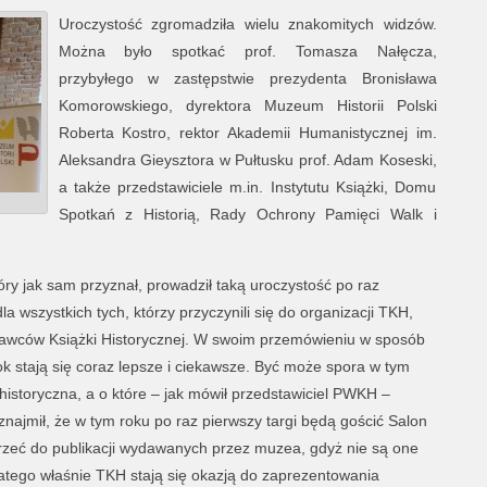
Uroczystość zgromadziła wielu znakomitych widzów.
Można było spotkać prof. Tomasza Nałęcza,
przybyłego w zastępstwie prezydenta Bronisława
Komorowskiego, dyrektora Muzeum Historii Polski
Roberta Kostro, rektor Akademii Humanistycznej im.
Aleksandra Gieysztora w Pułtusku prof. Adam Koseski,
a także przedstawiciele m.in. Instytutu Książki, Domu
Spotkań z Historią, Rady Ochrony Pamięci Walk i
óry jak sam przyznał, prowadził taką uroczystość po raz
a wszystkich tych, którzy przyczynili się do organizacji TKH,
dawców Książki Historycznej. W swoim przemówieniu w sposób
ok stają się coraz lepsze i ciekawsze. Być może spora w tym
a historyczna, a o które – jak mówił przedstawiciel PWKH –
najmił, że w tym roku po raz pierwszy targi będą gościć Salon
trzeć do publikacji wydawanych przez muzea, gdyż nie są one
atego właśnie TKH stają się okazją do zaprezentowania