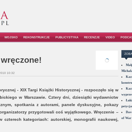
WOJSKO
REKONSTRUKCJE
PUBLICYSTYKA
RECENZJE
VIDEO
PODCA
ZOBA
 wręczone!
Małp
Michał
2010 10:32
Kazi
konstru
Kazi
rycznej - XIX Targi Książki Historycznej - rozpoczęło się w
wyprzed
ickiego w Warszawie. Cztery dni, dziesiątki wydawnictw
Łuki
cznym, spotkania z autorami, panele dyskusyjne, pokazy
petycja
organizatorzy przygotowali coś wyjątkowego. Wręczenie –
Dave
of War 
 czterech kategoriach: autorskiej, monografii naukowej,