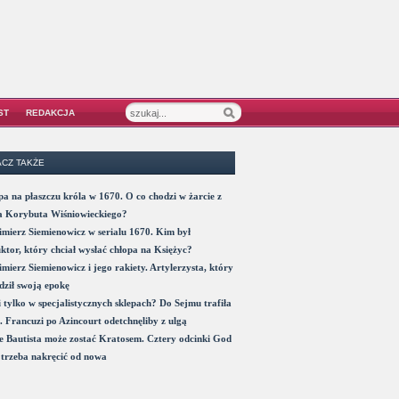
ST
REDAKCJA
CZ TAKŻE
a na płaszczu króla w 1670. O co chodzi w żarcie z
a Korybuta Wiśniowieckiego?
mierz Siemienowicz w serialu 1670. Kim był
ktor, który chciał wysłać chłopa na Księżyc?
mierz Siemienowicz i jego rakiety. Artylerzysta, który
ził swoją epokę
 tylko w specjalistycznych sklepach? Do Sejmu trafiła
. Francuzi po Azincourt odetchnęliby z ulgą
 Bautista może zostać Kratosem. Cztery odcinki God
trzeba nakręcić od nowa