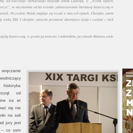
symę XX-wiecznego niemieckiego biografa Emila Ludwiga, iż „trzeba wpierw
tworzyć”, to niezmiennie od lat wysokie zainteresowanie literaturą historyczną w
ostyk. Przyszłość Polski znajduje się wszak w naszych rękach. Chciejmy zatem
rię wieku XXI. I chciejmy zarazem poznawać dawniejsze dzieje i czerpać z nich
iążką historyczną, w gronie jej twórców i miłośników, przyniosło Państwu wiele
 wręczanie
ewodniczący
 historyka
począł od
ine ira et
ować się nie
oło na sali
d jury jest
kt – co sam