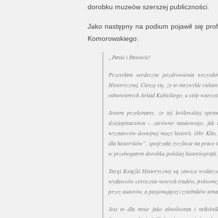
dorobku muzeów szerszej publiczności.
Jako następny na podium pojawił się prof
Komorowskiego:
„Panie i Panowie!
Przesyłam serdeczne pozdrowienia wszyst
Historycznej. Cieszę się, że to niezwykle ciek
odnowionych Arkad Kubickiego, u stóp warsz
Jestem przekonany, że tej królewskiej opra
dziejopisarstwa – zarówno naukowego, jak 
wyznawców dostojnej muzy historii. Oby Klio
dla historyków”, spojrzała życzliwie na prace
w przebogatym dorobku polskiej historiografii.
Targi Książki Historycznej są zawsze wydarz
wydawców corocznie nowych tytułów, frekwencj
przez autorów, a pasjonującej czytelników temat
Jest to dla mnie jako absolwenta i miłośni