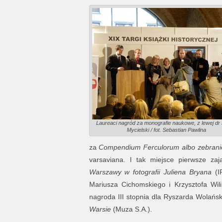
Laureaci nagród za monografie naukowe, z lewej dr 
Mycielski / fot. Sebastian Pawlina
za
Compendium Ferculorum albo zebrani
varsaviana. I tak miejsce pierwsze z
Warszawy w fotografii Juliena Bryana
(I
Mariusza Cichomskiego i Krzysztofa Wil
nagroda III stopnia dla Ryszarda Wolańs
Warsie
(Muza S.A.).