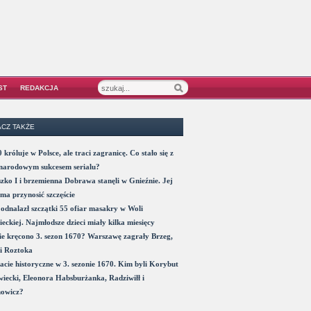
ST
REDAKCJA
CZ TAKŻE
 króluje w Polsce, ale traci zagranicę. Co stało się z
narodowym sukcesem serialu?
zko I i brzemienna Dobrawa stanęli w Gnieźnie. Jej
ma przynosić szczęście
odnalazł szczątki 55 ofiar masakry w Woli
eckiej. Najmłodsze dzieci miały kilka miesięcy
e kręcono 3. sezon 1670? Warszawę zagrały Brzeg,
i Roztoka
acie historyczne w 3. sezonie 1670. Kim byli Korybut
iecki, Eleonora Habsburżanka, Radziwiłł i
nowicz?