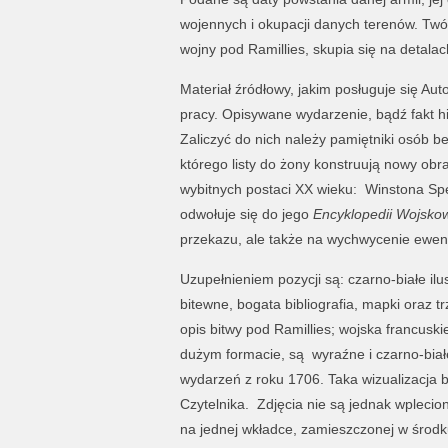
wojennych i okupacji danych terenów. Twórc
wojny pod Ramillies, skupia się na detalac
Materiał źródłowy, jakim posługuje się Aut
pracy. Opisywane wydarzenie, bądź fakt h
Zaliczyć do nich należy pamiętniki osób b
którego listy do żony konstruują nowy obra
wybitnych postaci XX wieku: Winstona Sp
odwołuje się do jego
Encyklopedii Wojsko
przekazu, ale także na wychwycenie ewen
Uzupełnieniem pozycji są: czarno-białe il
bitewne, bogata bibliografia, mapki oraz 
opis bitwy pod Ramillies; wojska francuskie
dużym formacie, są wyraźne i czarno-białe
wydarzeń z roku 1706. Taka wizualizacja 
Czytelnika. Zdjęcia nie są jednak wplecion
na jednej wkładce, zamieszczonej w środku