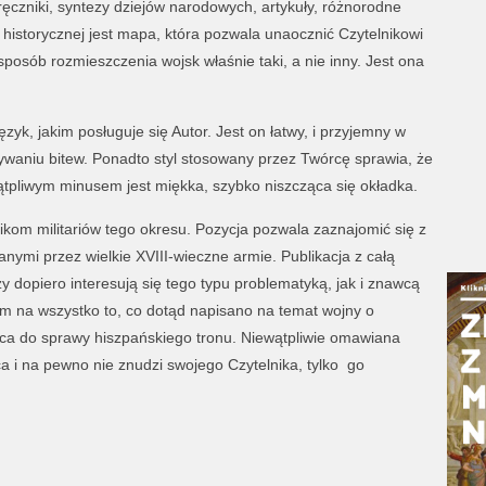
ręczniki, syntezy dziejów narodowych, artykuły, różnorodne
historycznej jest mapa, która pozwala unaocznić Czytelnikowi
sposób rozmieszczenia wojsk właśnie taki, a nie inny. Jest ona
język, jakim posługuje się Autor. Jest on łatwy, i przyjemny w
sywaniu bitew. Ponadto styl stosowany przez Twórcę sprawia, że
ątpliwym minusem jest miękka, szybko niszcząca się okładka.
kom militariów tego okresu. Pozycja pozwala zaznajomić się z
nymi przez wielkie XVIII-wieczne armie. Publikacja z całą
y dopiero interesują się tego typu problematyką, jak i znawcą
em na wszystko to, co dotąd napisano na temat wojny o
ńca do sprawy hiszpańskiego tronu. Niewątpliwie omawiana
ca i na pewno nie znudzi swojego Czytelnika, tylko go