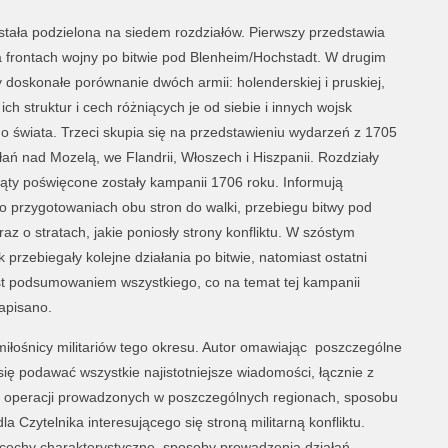
stała podzielona na siedem rozdziałów. Pierwszy przedstawia
a frontach wojny po bitwie pod Blenheim/Hochstadt. W drugim
 doskonałe porównanie dwóch armii: holenderskiej i pruskiej,
ch struktur i cech różniących je od siebie i innych wojsk
 świata. Trzeci skupia się na przedstawieniu wydarzeń z 1705
iałań nad Mozelą, we Flandrii, Włoszech i Hiszpanii. Rozdziały
piąty poświęcone zostały kampanii 1706 roku. Informują
 o przygotowaniach obu stron do walki, przebiegu bitwy pod
raz o stratach, jakie poniosły strony konfliktu. W szóstym
k przebiegały kolejne działania po bitwie, natomiast ostatni
est podsumowaniem wszystkiego, co na temat tej kampanii
apisano.
 miłośnicy militariów tego okresu. Autor omawiając poszczególne
się podawać wszystkie najistotniejsze wiadomości, łącznie z
a, operacji prowadzonych w poszczególnych regionach, sposobu
la Czytelnika interesującego się stroną militarną konfliktu.
j cechy charakterystyczne, sposoby prowadzenia działań