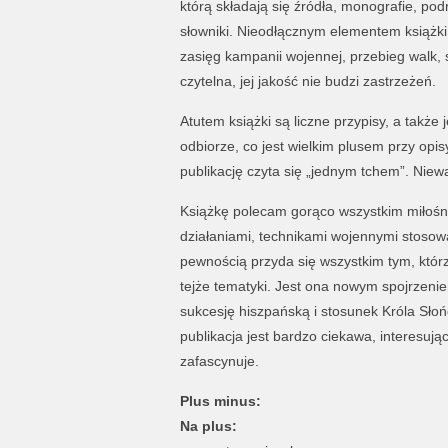
którą składają się źródła, monografie, pod
słowniki. Nieodłącznym elementem książki 
zasięg kampanii wojennej, przebieg walk, 
czytelna, jej jakość nie budzi zastrzeżeń.
Atutem książki są liczne przypisy, a także 
odbiorze, co jest wielkim plusem przy opi
publikację czyta się „jednym tchem”. Niew
Książkę polecam gorąco wszystkim miłośni
działaniami, technikami wojennymi stosowa
pewnością przyda się wszystkim tym, którz
tejże tematyki. Jest ona nowym spojrzeni
sukcesję hiszpańską i stosunek Króla Sło
publikacja jest bardzo ciekawa, interesują
zafascynuje.
Plus minus:
Na plus: