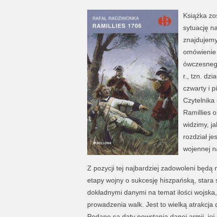
Książka zo
sytuację n
znajdujemy
omówienie i
ówczesnego
r., tzn. dz
czwarty i 
Czytelnika
Ramillies o
widzimy, ja
rozdział j
wojennej n
Z pozycji tej najbardziej zadowoleni będą
etapy wojny o sukcesję hiszpańską, stara 
dokładnymi danymi na temat ilości wojsk
prowadzenia walk. Jest to wielką atrakcja d
Podane są daty powstania danej armii, je