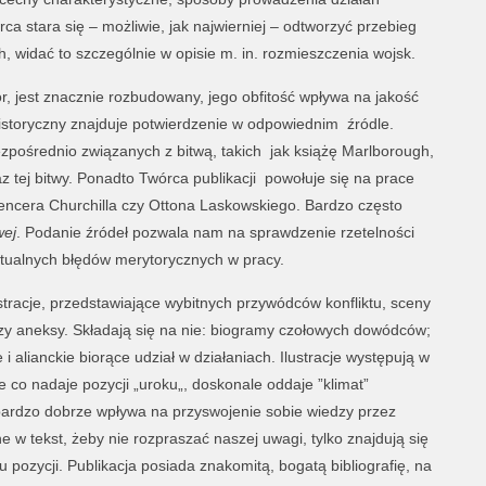
a stara się – możliwie, jak najwierniej – odtworzyć przebieg
h, widać to szczególnie w opisie m. in. rozmieszczenia wojsk.
or, jest znacznie rozbudowany, jego obfitość wpływa na jakość
istoryczny znajduje potwierdzenie w odpowiednim źródle.
ezpośrednio związanych z bitwą, takich jak książę Marlborough,
z tej bitwy. Ponadto Twórca publikacji powołuje się na prace
encera Churchilla czy Ottona Laskowskiego. Bardzo często
wej
. Podanie źródeł pozwala nam na sprawdzenie rzetelności
tualnych błędów merytorycznych w pracy.
ustracje, przedstawiające wybitnych przywódców konfliktu, sceny
trzy aneksy. Składają się na nie: biogramy czołowych dowódców;
 i alianckie biorące udział w działaniach. Ilustracje występują w
 co nadaje pozycji „uroku„, doskonale oddaje ”klimat”
bardzo dobrze wpływa na przyswojenie sobie wiedzy przez
e w tekst, żeby nie rozpraszać naszej uwagi, tylko znajdują się
 pozycji. Publikacja posiada znakomitą, bogatą bibliografię, na