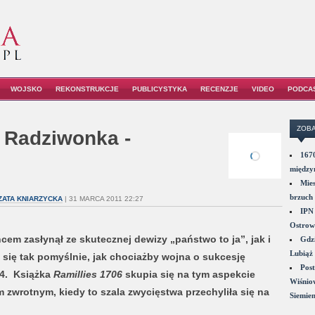
WOJSKO
REKONSTRUKCJE
PUBLICYSTYKA
RECENZJE
VIDEO
PODCA
ZOBA
. Radziwonka -
1670
między
Mies
brzuch 
ATA KNIARZYCKA
| 31 MARCA 2011 22:27
IPN 
Ostrowi
em zasłynął ze skutecznej dewizy „państwo to ja”, jak i
Gdzi
Lubiąż 
 się tak pomyślnie, jak chociażby wojna o sukcesję
Post
14. Książka
Ramillies 1706
skupia się na tym aspekcie
Wiśniow
 zwrotnym, kiedy to szala zwycięstwa przechyliła się na
Siemie