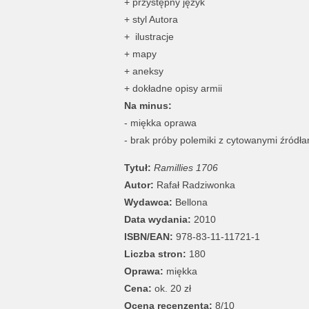
+ przystępny język
+ styl Autora
+ ilustracje
+ mapy
+ aneksy
+ dokładne opisy armii
Na minus:
- miękka oprawa
- brak próby polemiki z cytowanymi źródła
Tytuł:
Ramillies 1706
Autor:
Rafał Radziwonka
Wydawca:
Bellona
Data wydania:
2010
ISBN/EAN:
978-83-11-11721-1
Liczba stron:
180
Oprawa:
miękka
Cena:
ok. 20 zł
Ocena recenzenta:
8/10