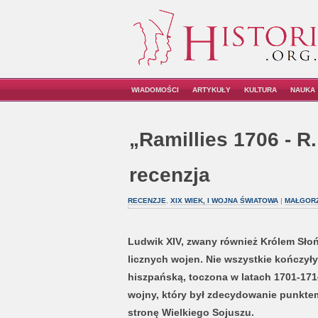
WIADOMOŚCI
ARTYKUŁY
KULTURA
NAUKA
„Ramillies 1706 - R
recenzja
RECENZJE
,
XIX WIEK, I WOJNA ŚWIATOWA
|
MAŁGORZ
Ludwik XIV, zwany również Królem Słońc
licznych wojen. Nie wszystkie kończyły
hiszpańską, toczona w latach 1701-17
wojny, który był zdecydowanie punktem
stronę Wielkiego Sojuszu.