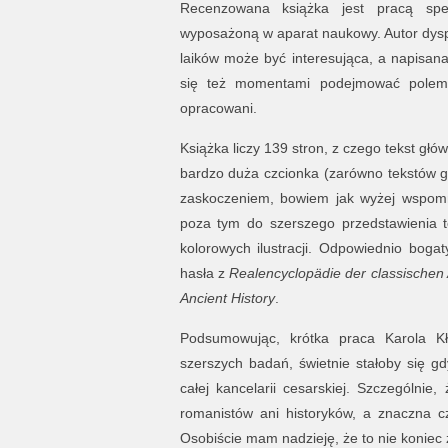
Recenzowana książka jest pracą speł
wyposażoną w aparat naukowy. Autor dysp
laików może być interesująca, a napisan
się też momentami podejmować polemi
opracowani.
Książka liczy 139 stron, z czego tekst gł
bardzo duża czcionka (zarówno tekstów g
zaskoczeniem, bowiem jak wyżej wspomnia
poza tym do szerszego przedstawienia t
kolorowych ilustracji. Odpowiednio bogat
hasła z
Realencyclopädie der classischen
Ancient History
.
Podsumowując, krótka praca Karola Kł
szerszych badań, świetnie stałoby się gd
całej kancelarii cesarskiej. Szczególnie
romanistów ani historyków, a znaczna c
Osobiście mam nadzieję, że to nie koniec 