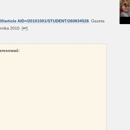
ll/article AID=/20101001/STUDENT/260834528
, Gazeta
rnika 2010. [
↩
]
teresować: