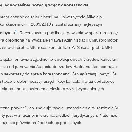
ię jednocześnie pozycją wręcz obowiązkową.
entem ostatniego roku historii na Uniwersytecie Mikołaja
oku akademickim 2009/2010 r. został uznany najlepszym
1
ersytetu
. Recenzowana publikacja powstała w oparciu o pracę
ora obronioną na Wydziale Prawa i Administracji UMK (promotor
akowski prof. UMK, recenzent dr hab. A. Sokala, prof. UMK).
siążka, omawia zagadnienie ewolucji dwóch urzędów kancelarii
kresie od panowania Augusta do rządów Hadriana, koncentrując
ch sekretarzy do spraw korespondencji (
ab epistulis
) i petycji (
a
a także problem pozycji urzędników kancelarii oraz dodatkowo
ania na temat powierzenia ekwitom wyżej wymienionych
ryczno-prawne”, co znajduje swoje uzasadnienie w rozdziale V
arty jest w znacznej mierze na źródłach jurydycznych. Natomiast
ntruje się głównie na źródłach epigraficznych.