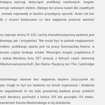
niającą wymogi dotyczące publikacji naukowych, bogato
onuje ciekawym stylem, dlatego też praca nawet dla zupełnych
a została naprawdę w bardzo przystępny sposób. Autor nie boi
ki z innymi badaczami co bez wątpienia podnosi wartość
ówny zajmuje strony 9–115, cechą charakterystyczną wydania jest
łównego jak i przypisów). Nie może być to jednak negatywnym
łem, publikacja oparta jest na pracy licencjackiej Autora, a
ematu często brakuje źródeł. Wewnątrz książki znajdziemy 6
y wykaz literatury liczy 257 pozycji, z których część stanowią
 Altertumswissenschaft
,
Der Kleine Pauly
czy też
The Cambridge
odzińskiego stanowi bez wątpienia dopiero przyczynek do
yby mogły to być już badania na temat organizacji i działania
, że zagadnienie to nie było poważniej badane przez polskich
zęść literatury pochodzi z końca XIX lub początku XX wieku.
zamierzeń Karola Kłodzińskiego w tej dziedzinie.