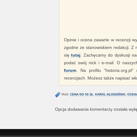
Opinie i ocena zawarte w recenzji w
zgodne ze stanowiskiem redakcji. Z
się
tutaj
. Zachęcamy do dyskusji nad
podać swój nick i e-mail. O nasz
forum
. Na profilu "historia.org.pl
recenzjach. Możesz także napisać wła
TAGI:
CENA DO 50 ZŁ
,
KAROL KŁODZIŃSKI
,
OCENA
Opcja dodawania komentarzy została wył