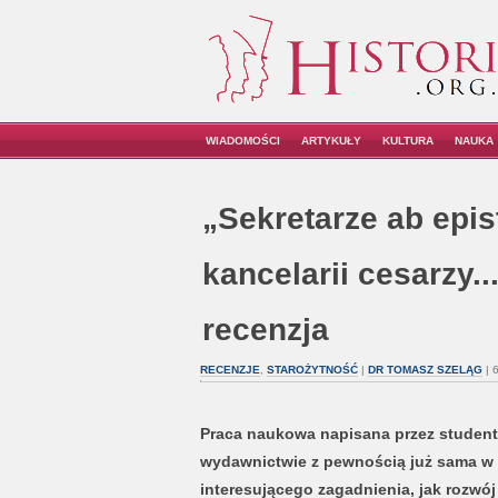
WIADOMOŚCI
ARTYKUŁY
KULTURA
NAUKA
„Sekretarze ab epistu
kancelarii cesarzy...
recenzja
RECENZJE
,
STAROŻYTNOŚĆ
|
DR TOMASZ SZELĄG
| 
Praca naukowa napisana przez studen
wydawnictwie z pewnością już sama w s
interesującego zagadnienia, jak rozwój