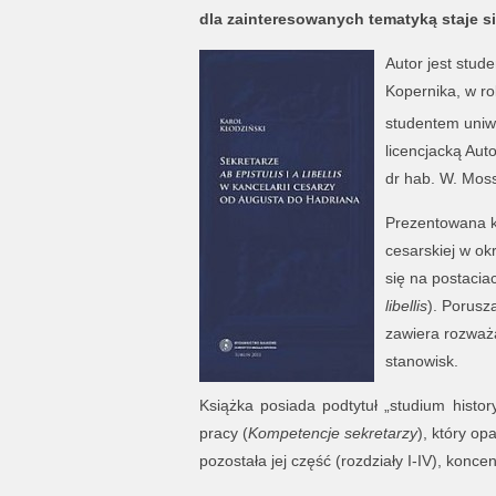
dla zainteresowanych tematyką staje s
Autor jest stud
Kopernika, w r
studentem uniw
licencjacką Aut
dr hab. W. Moss
Prezentowana k
cesarskiej w o
się na postacia
libellis
). Porusz
zawiera rozważ
stanowisk.
Książka posiada podtytuł „studium histo
pracy (
Kompetencje sekretarzy
), który op
pozostała jej część (rozdziały I-IV), konce