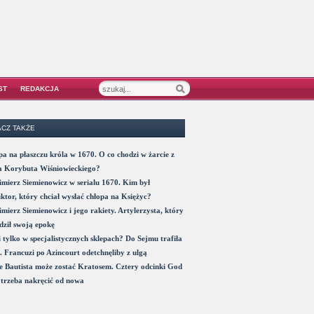
ST
REDAKCJA
CZ TAKŻE
a na płaszczu króla w 1670. O co chodzi w żarcie z
a Korybuta Wiśniowieckiego?
mierz Siemienowicz w serialu 1670. Kim był
ktor, który chciał wysłać chłopa na Księżyc?
mierz Siemienowicz i jego rakiety. Artylerzysta, który
ził swoją epokę
 tylko w specjalistycznych sklepach? Do Sejmu trafiła
. Francuzi po Azincourt odetchnęliby z ulgą
 Bautista może zostać Kratosem. Cztery odcinki God
trzeba nakręcić od nowa