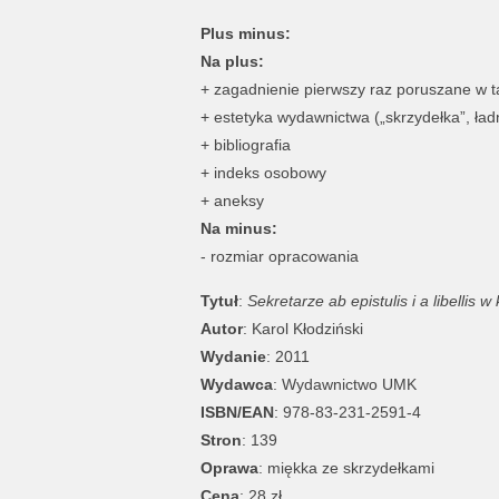
Plus minus:
Na plus:
+ zagadnienie pierwszy raz poruszane w 
+ estetyka wydawnictwa („skrzydełka”, ładn
+ bibliografia
+ indeks osobowy
+ aneksy
Na minus:
- rozmiar opracowania
Tytuł
:
Sekretarze ab epistulis i a libellis
Autor
: Karol Kłodziński
Wydanie
: 2011
Wydawca
: Wydawnictwo UMK
ISBN/EAN
: 978-83-231-2591-4
Stron
: 139
Oprawa
:
miękka ze skrzydełkami
Cena
: 28 zł