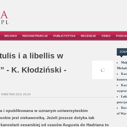
WOJSKO
REKONSTRUKCJE
PUBLICYSTYKA
RECENZJE
VIDEO
PODCA
ZOBA
lis i a libellis w
Małp
” - K. Kłodziński -
Michał
Kazi
konstru
Kazi
wyprzed
6 KWIETNIA 2011 19:24
Łuki
petycja
Dave
ta i opublikowana w uznanym uniwersyteckim
of War 
obie jest ciekawostką. Jeżeli jeszcze dotyka tak
 kancelarii cesarskiej od czasów Augusta do Hadriana to