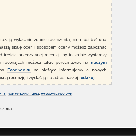
yrażają wyłącznie zdanie recenzenta, nie musi być ono
 naszą skalę ocen i sposobem oceny możesz zapoznać
 treścią przeczytanej recenzji, by to zrobić wystarczy
ych recenzjach możesz także porozmawiać na
naszym
" na
Facebooku
na bieżąco informujemy o nowych
sną recenzję i wysłać ją na adres naszej
redakcji
.
 - 8
,
ROK WYDANIA - 2011
,
WYDAWNICTWO UMK
ączona.