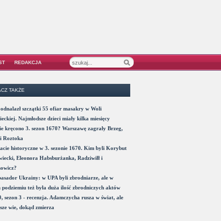
ST
REDAKCJA
CZ TAKŻE
odnalazł szczątki 55 ofiar masakry w Woli
eckiej. Najmłodsze dzieci miały kilka miesięcy
e kręcono 3. sezon 1670? Warszawę zagrały Brzeg,
i Roztoka
acie historyczne w 3. sezonie 1670. Kim byli Korybut
iecki, Eleonora Habsburżanka, Radziwiłł i
nowicz?
sador Ukrainy: w UPA byli zbrodniarze, ale w
 podziemiu też była duża ilość zbrodniczych aktów
, sezon 3 - recenzja. Adamczycha rusza w świat, ale
sze wie, dokąd zmierza