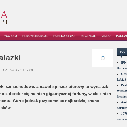
WOJSKO
REKONSTRUKCJE
PUBLICYSTYKA
RECENZJE
VIDEO
PODCA
ZOBA
alazki
IPN 
Ostrowi
15 CZERWCA 2011 17:00
Gdzi
Lubiąż 
Post
aczki samochodowe, a nawet spinacz biurowy to wynalazki
Wiśniow
ie dorobił się na nich gigantycznej fortuny, wiele z nich
Siemie
tentu. Warto jednak przypomnieć najbardziej znane
Amba
daków.
polskim
1670
nie zaw