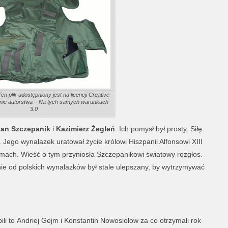
n plik udostępniony jest na licencji Creative
e autorstwa – Na tych samych warunkach
3.0
Jan Szczepanik
i
Kazimierz Żegleń
. Ich pomysł był prosty. Siłę
. Jego wynalazek uratował życie królowi Hiszpanii Alfonsowi XIII
mach. Wieść o tym przyniosła Szczepanikowi światowy rozgłos.
nie od polskich wynalazków był stale ulepszany, by wytrzymywać
ili to Andriej Gejm i Konstantin Nowosiołow za co otrzymali rok