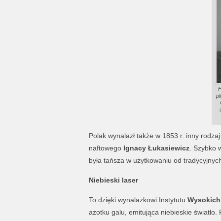
F
pl
Polak wynalazł także w 1853 r. inny rodza
naftowego
Ignacy Łukasiewicz
. Szybko 
była tańsza w użytkowaniu od tradycyjnyc
Niebieski laser
To dzięki wynalazkowi Instytutu
Wysokich
azotku galu, emitująca niebieskie światło.