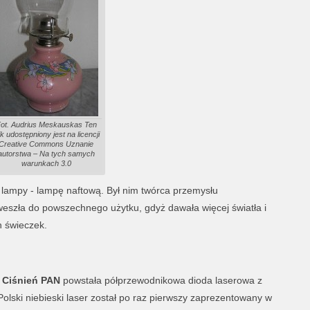
ot. Audrius Meskauskas Ten
ik udostępniony jest na licencji
Creative Commons Uznanie
autorstwa – Na tych samych
warunkach 3.0
j lampy - lampę naftową. Był nim twórca przemysłu
weszła do powszechnego użytku, gdyż dawała więcej światła i
h świeczek.
 Ciśnień PAN
powstała półprzewodnikowa dioda laserowa z
 Polski niebieski laser został po raz pierwszy zaprezentowany w