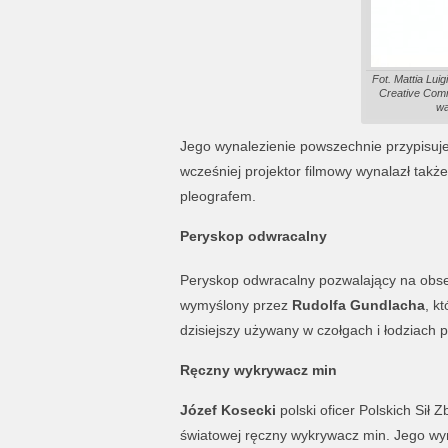
Fot. Mattia Luig
Creative Com
wa
Jego wynalezienie powszechnie przypisuje
wcześniej projektor filmowy wynalazł takż
pleografem.
Peryskop odwracalny
Peryskop odwracalny pozwalający na obs
wymyślony przez
Rudolfa Gundlacha
, k
dzisiejszy używany w czołgach i łodziach
Ręczny wykrywacz min
Józef Kosecki
polski oficer Polskich Sił 
światowej ręczny wykrywacz min. Jego wyn