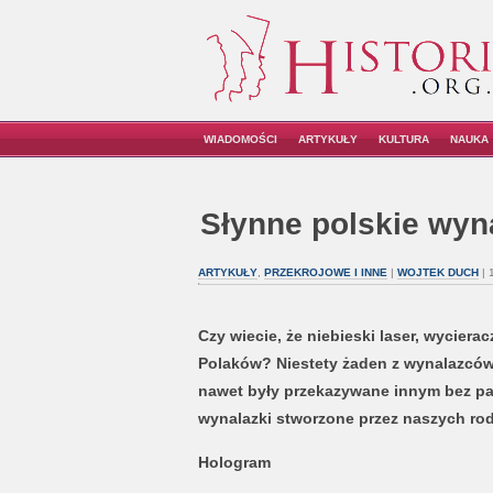
WIADOMOŚCI
ARTYKUŁY
KULTURA
NAUKA
Słynne polskie wyn
ARTYKUŁY
,
PRZEKROJOWE I INNE
|
WOJTEK DUCH
| 
Czy wiecie, że niebieski laser, wycier
Polaków? Niestety żaden z wynalazców n
nawet były przekazywane innym bez pa
wynalazki stworzone przez naszych ro
Hologram