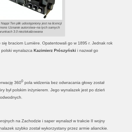
i Nappi Ten plik udostępniony jest na licencji
mons Uznanie autorstwa–na tych samych
runkach 3.0 niezlokalizowana
 się braciom Lumière. Opatentowali go w 1895 r. Jednak rok
e polski wynalazca
Kazimierz Prószyński
i nazwał go
0
erwację 360
pola widzenia bez odwracania głowy został
tóry był polskim inżynierem. Jego wynalazek jest po dzień
 podwodnych.
Zbrojnych na Zachodzie i saper wynalazł w trakcie II wojny
alazek szybko został wykorzystany przez armie alianckie.