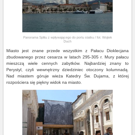
Panorama Splitu z wpływającego do portu statku / fot. Wojtek
Duch
Miasto jest znane przede wszystkim z Pałacu Dioklecjana
zbudowanego przez cesarza w latach 295-305 r. Mury pałacu
mieszczą wiele cennych zabytków. Najbardziej znany to
Perystyl, czyli wewnętrzny dziedziniec otoczony kolumnadą.
Nad miastem góruje wieża Katedry Św. Dujama, z której
rozpościera się piękny widok na miasto.