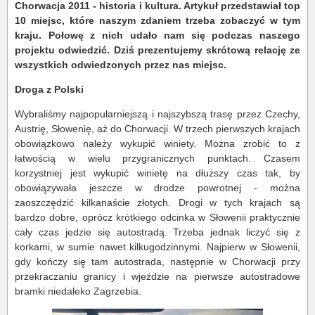
Chorwacja 2011 - historia i kultura. Artykuł przedstawiał top
10 miejsc, które naszym zdaniem trzeba zobaczyć w tym
kraju. Połowę z nich udało nam się podczas naszego
projektu odwiedzić. Dziś prezentujemy skrótową relację ze
wszystkich odwiedzonych przez nas miejsc.
Droga z Polski
Wybraliśmy najpopularniejszą i najszybszą trasę przez Czechy,
Austrię, Słowenię, aż do Chorwacji. W trzech pierwszych krajach
obowiązkowo należy wykupić winiety. Można zrobić to z
łatwością w wielu przygranicznych punktach. Czasem
korzystniej jest wykupić winietę na dłuższy czas tak, by
obowiązywała jeszcze w drodze powrotnej - można
zaoszczędzić kilkanaście złotych. Drogi w tych krajach są
bardzo dobre, oprócz krótkiego odcinka w Słowenii praktycznie
cały czas jedzie się autostradą. Trzeba jednak liczyć się z
korkami, w sumie nawet kilkugodzinnymi. Najpierw w Słowenii,
gdy kończy się tam autostrada, następnie w Chorwacji przy
przekraczaniu granicy i wjeździe na pierwsze autostradowe
bramki niedaleko Zagrzebia.