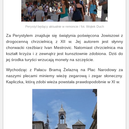
Perystyl będący aktualnie w remoncie / fot. Wojtek Duch
Za Perystylem znajduje się świątynia poświęcona Jowiszowi z
drogocenną chrzcielnicą z XII w. Jej autorem jest słynny
chorwacki rzeźbiarz Ivan Mestrovic. Natomiast chrzcielnica ma
kształt krzyża i z zewnątrz jest kunsztownie zdobiona. Dziś do
jej środka turyści wrzucają monety na szczęście.
Wychodząc z Pałacu Bramą Żelazną na Plac Narodowy za
naszymi plecami miniemy wieżę zegarową i zegar słoneczny.
Kapliczka, którą zdobi wieża powstała prawdopodobnie w XI w.