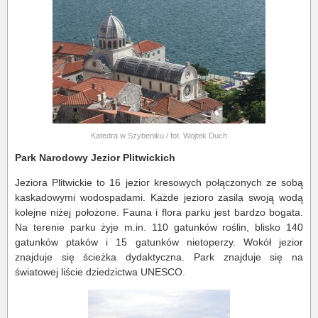
Katedra w Szybeniku / fot. Wojtek Duch
Park Narodowy Jezior Plitwickich
Jeziora Plitwickie to 16 jezior kresowych połączonych ze sobą
kaskadowymi wodospadami. Każde jezioro zasila swoją wodą
kolejne niżej położone. Fauna i flora parku jest bardzo bogata.
Na terenie parku żyje m.in. 110 gatunków roślin, blisko 140
gatunków ptaków i 15 gatunków nietoperzy. Wokół jezior
znajduje się ścieżka dydaktyczna. Park znajduje się na
światowej liście dziedzictwa UNESCO.