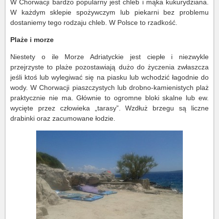
W Chorwacji bardzo popularny jest chleb i mąka kukurydziana.
W każdym sklepie spożywczym lub piekarni bez problemu
dostaniemy tego rodzaju chleb. W Polsce to rzadkość.
Plaże i morze
Niestety o ile Morze Adriatyckie jest ciepłe i niezwykle
przejrzyste to plaże pozostawiają dużo do życzenia zwłaszcza
jeśli ktoś lub wylegiwać się na piasku lub wchodzić łagodnie do
wody. W Chorwacji piaszczystych lub drobno-kamienistych plaż
praktycznie nie ma. Głównie to ogromne bloki skalne lub ew.
wycięte przez człowieka „tarasy”. Wzdłuż brzegu są liczne
drabinki oraz zacumowane łodzie.