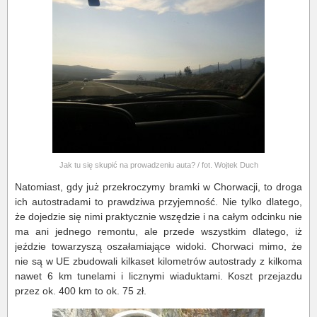
Jak tu się skupić na prowadzeniu auta? / fot. Wojtek Duch
Natomiast, gdy już przekroczymy bramki w Chorwacji, to droga
ich autostradami to prawdziwa przyjemność. Nie tylko dlatego,
że dojedzie się nimi praktycznie wszędzie i na całym odcinku nie
ma ani jednego remontu, ale przede wszystkim dlatego, iż
jeździe towarzyszą oszałamiające widoki. Chorwaci mimo, że
nie są w UE zbudowali kilkaset kilometrów autostrady z kilkoma
nawet 6 km tunelami i licznymi wiaduktami. Koszt przejazdu
przez ok. 400 km to ok. 75 zł.