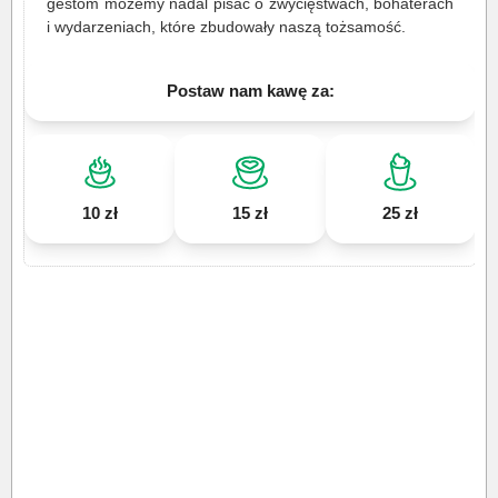
gestom możemy nadal pisać o zwycięstwach, bohaterach
i wydarzeniach, które zbudowały naszą tożsamość.
Postaw nam kawę za:
10 zł
15 zł
25 zł