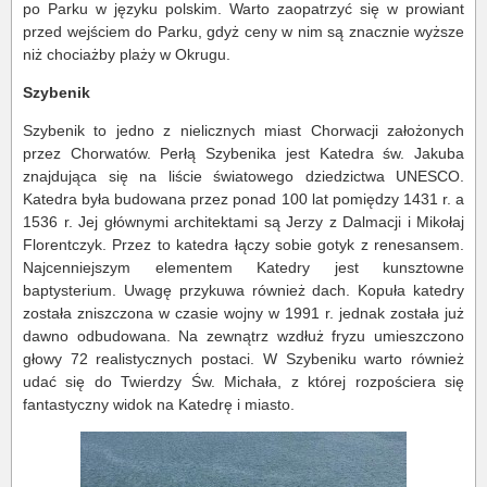
po Parku w języku polskim. Warto zaopatrzyć się w prowiant
przed wejściem do Parku, gdyż ceny w nim są znacznie wyższe
niż chociażby plaży w Okrugu.
Szybenik
Szybenik to jedno z nielicznych miast Chorwacji założonych
przez Chorwatów. Perłą Szybenika jest Katedra św. Jakuba
znajdująca się na liście światowego dziedzictwa UNESCO.
Katedra była budowana przez ponad 100 lat pomiędzy 1431 r. a
1536 r. Jej głównymi architektami są Jerzy z Dalmacji i Mikołaj
Florentczyk. Przez to katedra łączy sobie gotyk z renesansem.
Najcenniejszym elementem Katedry jest kunsztowne
baptysterium. Uwagę przykuwa również dach. Kopuła katedry
została zniszczona w czasie wojny w 1991 r. jednak została już
dawno odbudowana. Na zewnątrz wzdłuż fryzu umieszczono
głowy 72 realistycznych postaci. W Szybeniku warto również
udać się do Twierdzy Św. Michała, z której rozpościera się
fantastyczny widok na Katedrę i miasto.