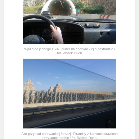
Wjazd do jednego z kilku tuneli na chorwackiej autostradzie /
fot. Wojtek Duch
A to przykład chorwackiej fantazji. Piramidy z kamieni ustawione
przy autostradzie / fot. Wojtek Duch