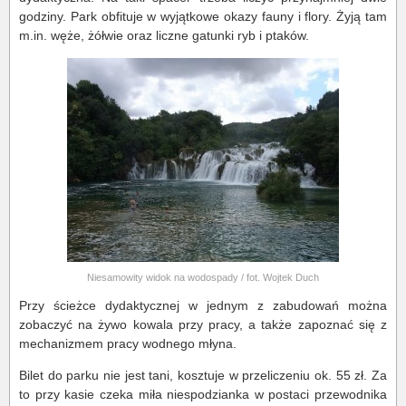
godziny. Park obfituje w wyjątkowe okazy fauny i flory. Żyją tam
m.in. węże, żółwie oraz liczne gatunki ryb i ptaków.
Niesamowity widok na wodospady / fot. Wojtek Duch
Przy ścieżce dydaktycznej w jednym z zabudowań można
zobaczyć na żywo kowala przy pracy, a także zapoznać się z
mechanizmem pracy wodnego młyna.
Bilet do parku nie jest tani, kosztuje w przeliczeniu ok. 55 zł. Za
to przy kasie czeka miła niespodzianka w postaci przewodnika