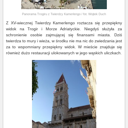
Panorama Trogiru z Twierdzy Kamerlengo / fot. Wojtek Duch
Z XV-wiecznej Twierdzy Kamerlengo roztacza się przepiękny
widok na Trogir i Morze Adriatyckie. Niegdyś służyła za
schronienie osobie zajmującej się finansami miasta. Dziś
twierdza to mury i wieża, w środku nie ma nic do zwiedzania jest
za to wspomniany przepiękny widok. W mieście znajduje się
również dużo restauracji ulokowanych w jego wąskich uliczkach.