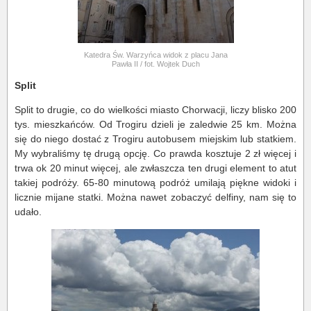
Katedra Św. Warzyńca widok z placu Jana
Pawła II / fot. Wojtek Duch
Split
Split to drugie, co do wielkości miasto Chorwacji, liczy blisko 200
tys. mieszkańców. Od Trogiru dzieli je zaledwie 25 km. Można
się do niego dostać z Trogiru autobusem miejskim lub statkiem.
My wybraliśmy tę drugą opcję. Co prawda kosztuje 2 zł więcej i
trwa ok 20 minut więcej, ale zwłaszcza ten drugi element to atut
takiej podróży. 65-80 minutową podróż umilają piękne widoki i
licznie mijane statki. Można nawet zobaczyć delfiny, nam się to
udało.