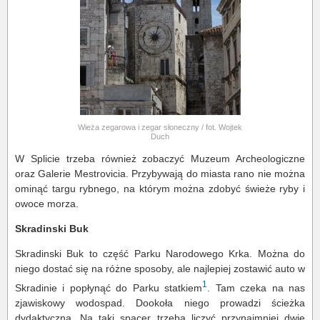
Wieża zegarowa i zegar słoneczny / fot. Wojtek
Duch
W Splicie trzeba również zobaczyć Muzeum Archeologiczne
oraz Galerie Mestrovicia. Przybywają do miasta rano nie można
ominąć targu rybnego, na którym można zdobyć świeże ryby i
owoce morza.
Skradinski Buk
Skradinski Buk to część Parku Narodowego Krka. Można do
niego dostać się na różne sposoby, ale najlepiej zostawić auto w
1
Skradinie i popłynąć do Parku statkiem
. Tam czeka na nas
zjawiskowy wodospad. Dookoła niego prowadzi ścieżka
dydaktyczna. Na taki spacer trzeba liczyć przynajmniej dwie