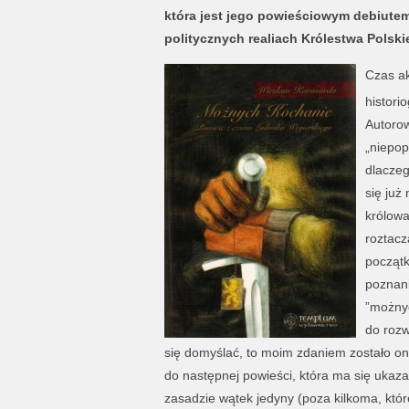
która jest jego powieściowym debiut
politycznych realiach Królestwa Polsk
Czas ak
historio
Autorow
„niepop
dlaczeg
się już
królowa
roztacz
początk
poznani
”możnyc
do rozw
się domyślać, to moim zdaniem zostało on
do następnej powieści, która ma się ukaza
zasadzie wątek jedyny (poza kilkoma, któ