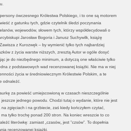
u.
e persony ówczesnego Królestwa Polskiego, i to one są motorem
wieść z gatunku tych, gdzie czytelnik śledzi poczynania
ztelanów, wojewodów, słowem tych, którzy współdecydowali o
 arcybiskupi Jarosław Bogoria i Janusz Suchywilk, książę
Zawisza z Kurozwęk – by wymienić tylko tych najbardziej
zków z życia warstw niższych, zresztą Autor w ogóle dosyć
ając je do niezbędnego minimum, a dotyczą one właściwie tylko
 jedna z podstawowych wad recenzowanej książki. Nie ma w niej
enności życia w średniowiecznym Królestwie Polskim, a te
ce odnaleźć.
 laurkę za powieść umiejscowioną w czasach nieszczególnie
 jeszcze jednego powodu. Chodzi tutaj o wydanie, które nie jest
a na zgięciach i na grzbiecie, zaś kiedy kończyłem czytać,
aż ma tylko trochę ponad 200 stron. Na koniec wreszcie to co
eźć literówkę: zamiast „czasów„ jest ”czsów”. To dopełnia
nia recenzowanej książki.