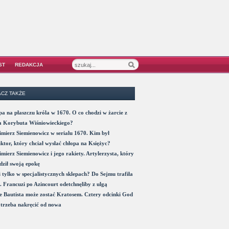
ST
REDAKCJA
CZ TAKŻE
a na płaszczu króla w 1670. O co chodzi w żarcie z
a Korybuta Wiśniowieckiego?
mierz Siemienowicz w serialu 1670. Kim był
ktor, który chciał wysłać chłopa na Księżyc?
mierz Siemienowicz i jego rakiety. Artylerzysta, który
ził swoją epokę
 tylko w specjalistycznych sklepach? Do Sejmu trafiła
. Francuzi po Azincourt odetchnęliby z ulgą
 Bautista może zostać Kratosem. Cztery odcinki God
trzeba nakręcić od nowa