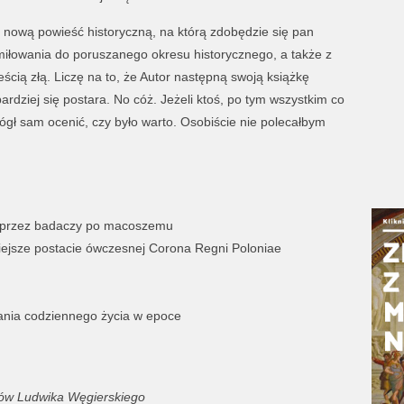
nową powieść historyczną, na którą zdobędzie się pan
miłowania do poruszanego okresu historycznego, a także z
ścią złą. Liczę na to, że Autor następną swoją książkę
rdziej się postara. No cóż. Jeżeli ktoś, po tym wszystkim co
ógł sam ocenić, czy było warto. Osobiście nie polecałbym
h przez badaczy po macoszemu
niejsze postacie ówczesnej Corona Regni Poloniae
ania codziennego życia w epoce
ów Ludwika Węgierskiego