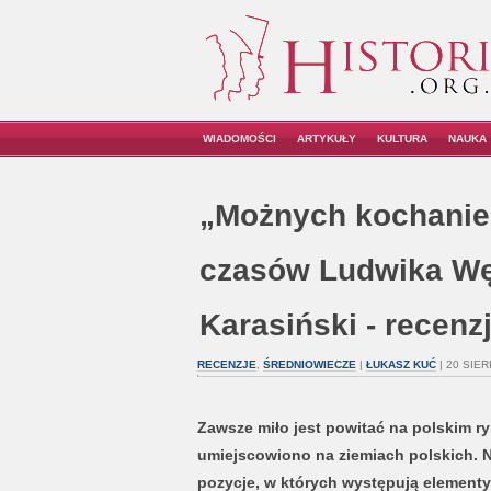
WIADOMOŚCI
ARTYKUŁY
KULTURA
NAUKA
„Możnych kochanie
czasów Ludwika Węg
Karasiński - recenz
RECENZJE
,
ŚREDNIOWIECZE
|
ŁUKASZ KUĆ
| 20 SIER
Zawsze miło jest powitać na polskim r
umiejscowiono na ziemiach polskich. Ni
pozycje, w których występują elementy