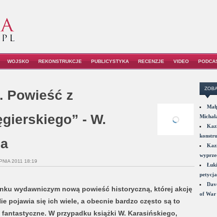
WOJSKO
REKONSTRUKCJE
PUBLICYSTYKA
RECENZJE
VIDEO
PODCA
ZOBA
. Powieść z
Małp
ierskiego” - W.
Michał
Kazi
konstru
ja
Kazi
wyprzed
PNIA 2011 18:19
Łuki
petycja
Dave
ynku wydawniczym nową powieść historyczną, której akcję
of War 
e pojawia się ich wiele, a obecnie bardzo często są to
 fantastyczne. W przypadku książki W. Karasińskiego,