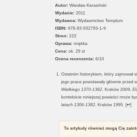
Autor:
Wiesław Karasiński
Wydanie:
2011
Wydawca:
Wydawnictwo Templum
ISBN:
978-83-932793-1-9
Stron:
222
Oprawa:
miękka
Cena:
ok. 29 zł
Ocena recenzenta:
6/10
Ostatnim historykiem, który zajmował 
jego prace powstawały głównie przed w
Wielkiego 1370-1382
, Kraków 2009;
El
kontekście niniejszej powieści może by
latach 1306-1382
, Kraków 1995. [
↩
]
Te artykuły również mogą Cię zain