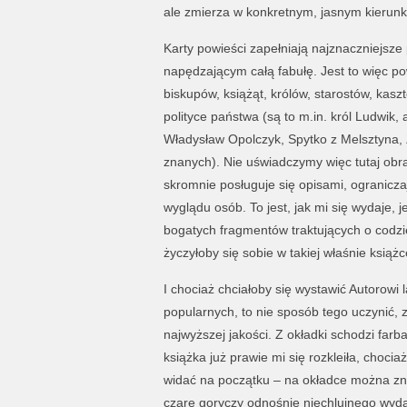
ale zmierza w konkretnym, jasnym kierunk
Karty powieści zapełniają najznaczniejsz
napędzającym całą fabułę. Jest to więc po
biskupów, książąt, królów, starostów, kas
polityce państwa (są to m.in. król Ludwik,
Władysław Opolczyk, Spytko z Melsztyna, 
znanych). Nie uświadczymy więc tutaj obra
skromnie posługuje się opisami, ogranicz
wyglądu osób. To jest, jak mi się wydaje,
bogatych fragmentów traktujących o codzi
życzyłoby się sobie w takiej właśnie książ
I chociaż chciałoby się wystawić Autorowi
popularnych, to nie sposób tego uczynić, z
najwyższej jakości. Z okładki schodzi farb
książka już prawie mi się rozkleiła, choci
widać na początku – na okładce można znal
czarę goryczy odnośnie niechlujnego wyda