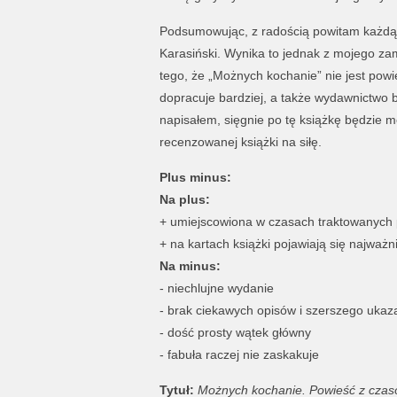
Podsumowując, z radością powitam każdą 
Karasiński. Wynika to jednak z mojego za
tego, że „Możnych kochanie” nie jest powie
dopracuje bardziej, a także wydawnictwo ba
napisałem, sięgnie po tę książkę będzie m
recenzowanej książki na siłę.
Plus minus:
Na plus:
+ umiejscowiona w czasach traktowanyc
+ na kartach książki pojawiają się najważ
Na minus:
- niechlujne wydanie
- brak ciekawych opisów i szerszego ukaz
- dość prosty wątek główny
- fabuła raczej nie zaskakuje
Tytuł:
Możnych kochanie. Powieść z czas