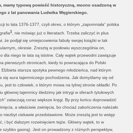
em, mamy typową powieść historyczną, mocno osadzoną w
iego z lat panowania Ludwika Węgierskiego.
cji to lata 1376-1377, czyli okres, o którym „zapomniała” polska
1
grafia
, nie mówiąc już o literatach. Trzeba zaliczyć in plus
i, że podjął się umiejscowienia fabuły swojej książki w tak
ularnym„ okresie. Zresztą w posłowiu wyszczególnia on,
o dla niego te lata są istotne. Cały wątek przewodni zawiązuje
 na pierwszych stronicach, kiedy to powracająca do Polski
 Elżbieta starsza spotyka pewnego młodzieńca, nad którym
a się aura tajemniczego pochodzenia. Jak domyślamy się od
u, jest to człowiek, o którym mowa na tylnej stronie okładki. Po
u głównej tajemnicy śledzimy jak intrygi w sferach tytułowych
h” zataczają coraz większe kręgi. By przy końcu doprowadzić
inięcia, a właściwie zwinięcia, bo chociaż zakończenia należało
o niezbyt ciekawie przedstawione. Może zresztą jest to wstęp
ć, i być dalszym rozwinięciem tejże. Główny wątek, to w
re szybko gasną). Jest on prowadzony z różnych perspektyw,