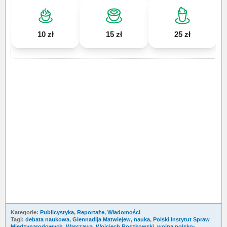
10 zł
15 zł
25 zł
Kategorie:
Publicystyka
,
Reportaże
,
Wiadomości
Tagi:
debata naukowa
,
Giennadija Matwiejew
,
nauka
,
Polski Instytut Spraw
Międzynarodowych
,
Warszawa
,
Wojciech Roszkowski
,
wojna polsko-