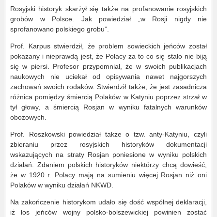
Rosyjski historyk skarżył się także na profanowanie rosyjskich
grobów w Polsce. Jak powiedział „w Rosji nigdy nie
sprofanowano polskiego grobu”.
Prof. Karpus stwierdził, że problem sowieckich jeńców został
pokazany i nieprawdą jest, że Polacy za to co się stało nie biją
się w piersi. Profesor przypomniał, że w swoich publikacjach
naukowych nie uciekał od opisywania nawet najgorszych
zachowań swoich rodaków. Stwierdził także, że jest zasadnicza
różnica pomiędzy śmiercią Polaków w Katyniu poprzez strzał w
tył głowy, a śmiercią Rosjan w wyniku fatalnych warunków
obozowych.
Prof. Roszkowski powiedział także o tzw. anty-Katyniu, czyli
zbieraniu przez rosyjskich historyków dokumentacji
wskazujących na straty Rosjan poniesione w wyniku polskich
działań. Zdaniem polskich historyków niektórzy chcą dowieść,
że w 1920 r. Polacy mają na sumieniu więcej Rosjan niż oni
Polaków w wyniku działań NKWD.
Na zakończenie historykom udało się dość wspólnej deklaracji,
iż los jeńców wojny polsko-bolszewickiej powinien zostać