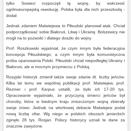
tylko Sowieci rozpoczęli tę wojnę, by wskrzesić
ogólnoeuropejską rewolucję. Polska była dla nich przeszkodą -
dodał.
Jednak zdaniem Matwiejewa to Piłsudski planował atak. Chciał
podporządkować sobie Białoruś, Litwę i Ukrainę. Bolszewicy nie
mogli na to pozwolić i dlatego doszło do wojny.
Prof. Roszkowski wyjaśniał, że czym innym była federacyjna
koncepcja Piłsudskiego, a czym innym była komunistyczna
próba opanowania Polski. Piłsudski chciał niepodległej Ukrainy i
Białorusi, ale w mocnym przymierzu z Polską.
Rosyjski historyk zmienił także swoje zdanie dt. liczby jeńców.
Kilka lat temu we wspólnej publikacji prof. Matwiejew, prof.
Rezmer i prof. Karpus ustalili, że było ich 17-20 tys.
Opracowanie wyjaśniało, że przyczyną śmierci jeńców był
choroby, które w biednym kraju zniszczonym wojną zbierały
swoje żniwo. Jednak na wtorkowej debacie Matwiejew podał
nową liczbę ofiar. Wg niego w polskich obozach jenieckich
zginęło 28 tys. Rosjan. Polscy historycy uznali te dane za
znacznie zawyżone.