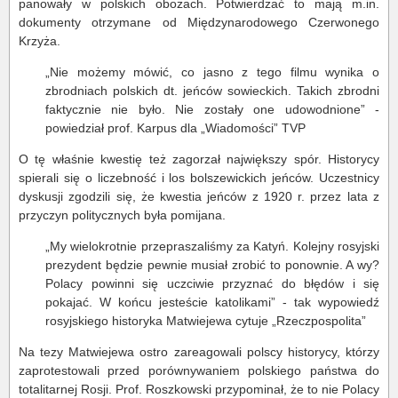
panowały w polskich obozach. Potwierdzać to mają m.in.
dokumenty otrzymane od Międzynarodowego Czerwonego
Krzyża.
„Nie możemy mówić, co jasno z tego filmu wynika o
zbrodniach polskich dt. jeńców sowieckich. Takich zbrodni
faktycznie nie było. Nie zostały one udowodnione” -
powiedział prof. Karpus dla „Wiadomości” TVP
O tę właśnie kwestię też zagorzał największy spór. Historycy
spierali się o liczebność i los bolszewickich jeńców. Uczestnicy
dyskusji zgodzili się, że kwestia jeńców z 1920 r. przez lata z
przyczyn politycznych była pomijana.
„My wielokrotnie przepraszaliśmy za Katyń. Kolejny rosyjski
prezydent będzie pewnie musiał zrobić to ponownie. A wy?
Polacy powinni się uczciwie przyznać do błędów i się
pokajać. W końcu jesteście katolikami” - tak wypowiedź
rosyjskiego historyka Matwiejewa cytuje „Rzeczpospolita”
Na tezy Matwiejewa ostro zareagowali polscy historycy, którzy
zaprotestowali przed porównywaniem polskiego państwa do
totalitarnej Rosji. Prof. Roszkowski przypominał, że to nie Polacy