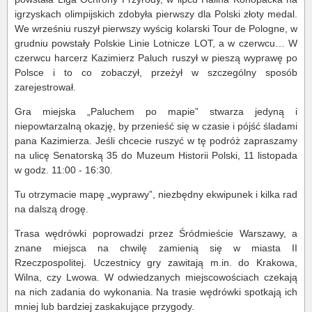
igrzyskach olimpijskich zdobyła pierwszy dla Polski złoty medal.
We wrześniu ruszył pierwszy wyścig kolarski Tour de Pologne, w
grudniu powstały Polskie Linie Lotnicze LOT, a w czerwcu… W
czerwcu harcerz Kazimierz Paluch ruszył w pieszą wyprawę po
Polsce i to co zobaczył, przeżył w szczególny sposób
zarejestrował.
Gra miejska „Paluchem po mapie” stwarza jedyną i
niepowtarzalną okazję, by przenieść się w czasie i pójść śladami
pana Kazimierza. Jeśli chcecie ruszyć w tę podróż zapraszamy
na ulicę Senatorską 35 do Muzeum Historii Polski, 11 listopada
w godz. 11:00 - 16:30.
Tu otrzymacie mapę „wyprawy”, niezbędny ekwipunek i kilka rad
na dalszą drogę.
Trasa wędrówki poprowadzi przez Śródmieście Warszawy, a
znane miejsca na chwilę zamienią się w miasta II
Rzeczpospolitej. Uczestnicy gry zawitają m.in. do Krakowa,
Wilna, czy Lwowa. W odwiedzanych miejscowościach czekają
na nich zadania do wykonania. Na trasie wędrówki spotkają ich
mniej lub bardziej zaskakujące przygody.