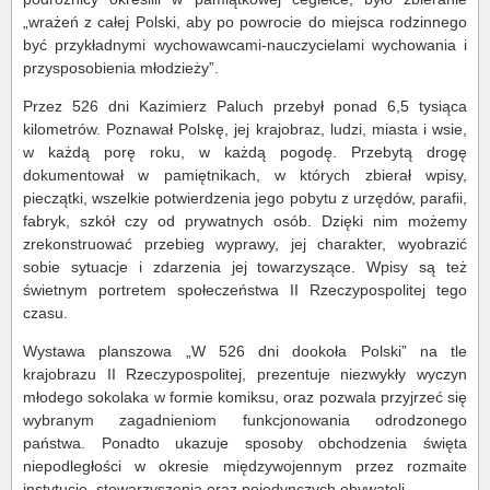
„wrażeń z całej Polski, aby po powrocie do miejsca rodzinnego
być przykładnymi wychowawcami-nauczycielami wychowania i
przysposobienia młodzieży”.
Przez 526 dni Kazimierz Paluch przebył ponad 6,5 tysiąca
kilometrów. Poznawał Polskę, jej krajobraz, ludzi, miasta i wsie,
w każdą porę roku, w każdą pogodę. Przebytą drogę
dokumentował w pamiętnikach, w których zbierał wpisy,
pieczątki, wszelkie potwierdzenia jego pobytu z urzędów, parafii,
fabryk, szkół czy od prywatnych osób. Dzięki nim możemy
zrekonstruować przebieg wyprawy, jej charakter, wyobrazić
sobie sytuacje i zdarzenia jej towarzyszące. Wpisy są też
świetnym portretem społeczeństwa II Rzeczypospolitej tego
czasu.
Wystawa planszowa „W 526 dni dookoła Polski” na tle
krajobrazu II Rzeczypospolitej, prezentuje niezwykły wyczyn
młodego sokolaka w formie komiksu, oraz pozwala przyjrzeć się
wybranym zagadnieniom funkcjonowania odrodzonego
państwa. Ponadto ukazuje sposoby obchodzenia święta
niepodległości w okresie międzywojennym przez rozmaite
instytucje, stowarzyszenia oraz pojedynczych obywateli.