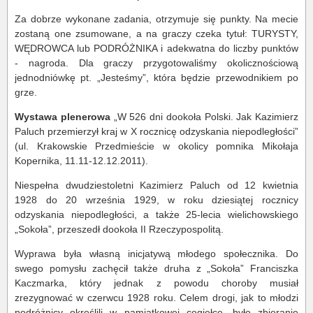
Za dobrze wykonane zadania, otrzymuje się punkty. Na mecie
zostaną one zsumowane, a na graczy czeka tytuł: TURYSTY,
WĘDROWCA lub PODRÓŻNIKA i adekwatna do liczby punktów
- nagroda. Dla graczy przygotowaliśmy okolicznościową
jednodniówkę pt. „Jesteśmy”, która będzie przewodnikiem po
grze.
Wystawa plenerowa
„W 526 dni dookoła Polski. Jak Kazimierz
Paluch przemierzył kraj w X rocznicę odzyskania niepodległości”
(ul. Krakowskie Przedmieście w okolicy pomnika Mikołaja
Kopernika, 11.11-12.12.2011).
Niespełna dwudziestoletni Kazimierz Paluch od 12 kwietnia
1928 do 20 września 1929, w roku dziesiątej rocznicy
odzyskania niepodległości, a także 25-lecia wielichowskiego
„Sokoła”, przeszedł dookoła II Rzeczypospolitą.
Wyprawa była własną inicjatywą młodego społecznika. Do
swego pomysłu zachęcił także druha z „Sokoła” Franciszka
Kaczmarka, który jednak z powodu choroby musiał
zrezygnować w czerwcu 1928 roku. Celem drogi, jak to młodzi
podróżnicy określili w pamiątkowej cegiełce, było zbieranie