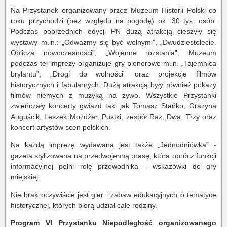
Na Przystanek organizowany przez Muzeum Historii Polski co
roku przychodzi (bez względu na pogodę) ok. 30 tys. osób.
Podczas poprzednich edycji PN dużą atrakcją cieszyły się
wystawy m.in.: „Odważmy się być wolnymi”, „Dwudziestolecie.
Oblicza nowoczesności”, „Wojenne rozstania”. Muzeum
podczas tej imprezy organizuje gry plenerowe m.in. „Tajemnica
brylantu”, „Drogi do wolności” oraz projekcje filmów
historycznych i fabularnych. Dużą atrakcją były również pokazy
filmów niemych z muzyką na żywo. Wszystkie Przystanki
zwieńczały koncerty gwiazd taki jak Tomasz Stańko, Grażyna
Auguścik, Leszek Możdżer, Pustki, zespół Raz, Dwa, Trzy oraz
koncert artystów scen polskich.
Na każdą imprezę wydawana jest także „Jednodniówka” -
gazeta stylizowana na przedwojenną prasę, która oprócz funkcji
informacyjnej pełni rolę przewodnika - wskazówki do gry
miejskiej.
Nie brak oczywiście jest gier i zabaw edukacyjnych o tematyce
historycznej, których biorą udział całe rodziny.
Program VI Przystanku Niepodległość organizowanego