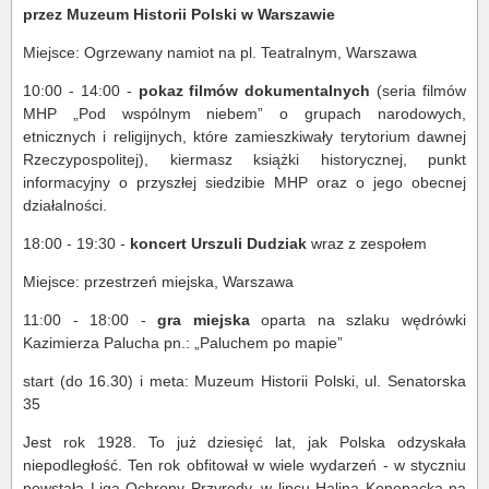
przez Muzeum Historii Polski w Warszawie
Miejsce: Ogrzewany namiot na pl. Teatralnym, Warszawa
10:00 - 14:00 -
pokaz filmów dokumentalnych
(seria filmów
MHP „Pod wspólnym niebem” o grupach narodowych,
etnicznych i religijnych, które zamieszkiwały terytorium dawnej
Rzeczypospolitej), kiermasz książki historycznej, punkt
informacyjny o przyszłej siedzibie MHP oraz o jego obecnej
działalności.
18:00 - 19:30 -
koncert Urszuli Dudziak
wraz z zespołem
Miejsce: przestrzeń miejska, Warszawa
11:00 - 18:00 -
gra miejska
oparta na szlaku wędrówki
Kazimierza Palucha pn.: „Paluchem po mapie”
start (do 16.30) i meta: Muzeum Historii Polski, ul. Senatorska
35
Jest rok 1928. To już dziesięć lat, jak Polska odzyskała
niepodległość. Ten rok obfitował w wiele wydarzeń - w styczniu
powstała Liga Ochrony Przyrody, w lipcu Halina Konopacka na