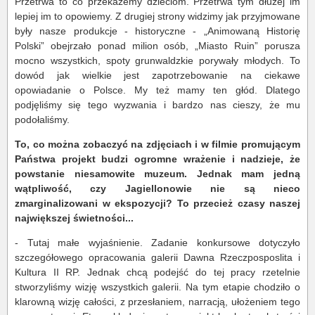
Przetrwa to co przekażemy dzieciom. Przetrwa tym dłużej im
lepiej im to opowiemy. Z drugiej strony widzimy jak przyjmowane
były nasze produkcje - historyczne - „Animowaną Historię
Polski” obejrzało ponad milion osób, „Miasto Ruin” porusza
mocno wszystkich, spoty grunwaldzkie porywały młodych. To
dowód jak wielkie jest zapotrzebowanie na ciekawe
opowiadanie o Polsce. My też mamy ten głód. Dlatego
podjęliśmy się tego wyzwania i bardzo nas cieszy, że mu
podołaliśmy.
To, co można zobaczyć na zdjęciach i w filmie promującym
Państwa projekt budzi ogromne wrażenie i nadzieje, że
powstanie niesamowite muzeum. Jednak mam jedną
wątpliwość, czy Jagiellonowie nie są nieco
zmarginalizowani w ekspozycji? To przecież czasy naszej
największej świetności...
- Tutaj małe wyjaśnienie. Zadanie konkursowe dotyczyło
szczegółowego opracowania galerii Dawna Rzeczposposlita i
Kultura II RP. Jednak chcą podejść do tej pracy rzetelnie
stworzyliśmy wizję wszystkich galerii. Na tym etapie chodziło o
klarowną wizję całości, z przesłaniem, narracją, ułożeniem tego