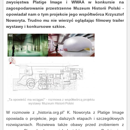
zwycięstwa Platige Image i WWAA w konkursie na
zagospodarowanie przestrzenne Muzeum Historii Polski -
opowiadał nam o tym projekcie jego współtwórca Krzysztof
Noworyta. Trudno mu nie wierzyć oglądając filmowy trailer
wystawy i konkursowe szkice.
„Ta opowieść ma wciągać” - rozmowa z współtwórcą projektu
wystawy Muzeum Historii Polski
W rozmowie z „historia.org.pl” K. Noworyta z Platige Image
opowiada o projekcie, jego dalszych etapach i szczegółowych
rozwiązaniach. Rozwiewa także obawy przed zrobieniem z