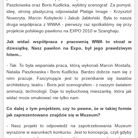
Paszkowska oraz Boris Kudlicka, wybitny scenograf. Za pomysł,
ideę, stronę plastyczną odpowiadał Platige Image - Krzysztof
Noworyta, Marcin Kobylecki i Jakub Jabłoński. Była to nasza
druga współpraca z WWAA - pierwszy raz spotkaliśmy się przy
projekcie polskiego pawilonu na EXPO 2010 w Szanghaju.
Jak widać współpraca z pracownią WWA to strzał w
dziesiątkę. Nasz pawilon na Expo, był jego prawdziwym
hitem...
- Tak. To była wspaniała praca, którą wykonali Marcin Mostafa,
Natalia Paszkowska i Boris Kudlicka. Bardzo dobrze nam się z
nimi pracuje. Fascynujące jest to przenikanie się światów
architektury, teatru - Boris jest scenografem - z naszym światem
animacji, technologii. Daje to wybuchową mieszankę, która jak
widać może smakować nie tylko nam.
Co dalej z tym projektem, czy to pewne, że w takiej formie
jak zaprezentowano znajdzie się w Muzeum?
- Nasz projekt to odpowiedź na zapotrzebowania Muzeum
wyrażone w warunkach konkursu. Jest to koncepcja, czyli gdyby