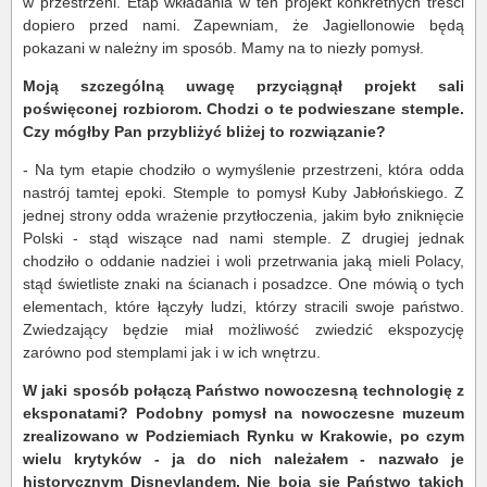
w przestrzeni. Etap wkładania w ten projekt konkretnych treści
dopiero przed nami. Zapewniam, że Jagiellonowie będą
pokazani w należny im sposób. Mamy na to niezły pomysł.
Moją szczególną uwagę przyciągnął projekt sali
poświęconej rozbiorom. Chodzi o te podwieszane stemple.
Czy mógłby Pan przybliżyć bliżej to rozwiązanie?
- Na tym etapie chodziło o wymyślenie przestrzeni, która odda
nastrój tamtej epoki. Stemple to pomysł Kuby Jabłońskiego. Z
jednej strony odda wrażenie przytłoczenia, jakim było zniknięcie
Polski - stąd wiszące nad nami stemple. Z drugiej jednak
chodziło o oddanie nadziei i woli przetrwania jaką mieli Polacy,
stąd świetliste znaki na ścianach i posadzce. One mówią o tych
elementach, które łączyły ludzi, którzy stracili swoje państwo.
Zwiedzający będzie miał możliwość zwiedzić ekspozycję
zarówno pod stemplami jak i w ich wnętrzu.
W jaki sposób połączą Państwo nowoczesną technologię z
eksponatami? Podobny pomysł na nowoczesne muzeum
zrealizowano w Podziemiach Rynku w Krakowie, po czym
wielu krytyków - ja do nich należałem - nazwało je
historycznym Disneylandem. Nie boją się Państwo takich