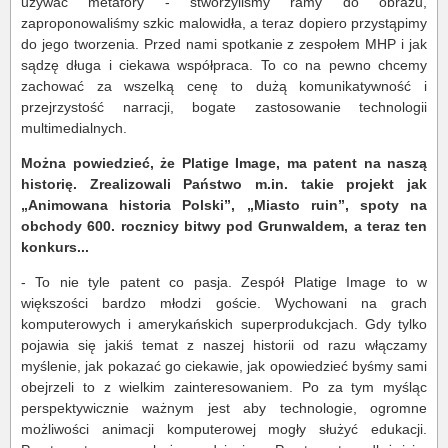
uzywać metafory - stworzyliśmy ramy do obrazu,
zaproponowaliśmy szkic malowidła, a teraz dopiero przystąpimy
do jego tworzenia. Przed nami spotkanie z zespołem MHP i jak
sądzę długa i ciekawa współpraca. To co na pewno chcemy
zachować za wszelką cenę to dużą komunikatywność i
przejrzystość narracji, bogate zastosowanie technologii
multimedialnych.
Można powiedzieć, że Platige Image, ma patent na naszą
historię. Zrealizowali Państwo m.in. takie projekt jak
„Animowana historia Polski”, „Miasto ruin”, spoty na
obchody 600. rocznicy bitwy pod Grunwaldem, a teraz ten
konkurs...
- To nie tyle patent co pasja. Zespół Platige Image to w
większości bardzo młodzi goście. Wychowani na grach
komputerowych i amerykańskich superprodukcjach. Gdy tylko
pojawia się jakiś temat z naszej historii od razu włączamy
myślenie, jak pokazać go ciekawie, jak opowiedzieć byśmy sami
obejrzeli to z wielkim zainteresowaniem. Po za tym myśląc
perspektywicznie ważnym jest aby technologie, ogromne
możliwości animacji komputerowej mogły służyć edukacji.