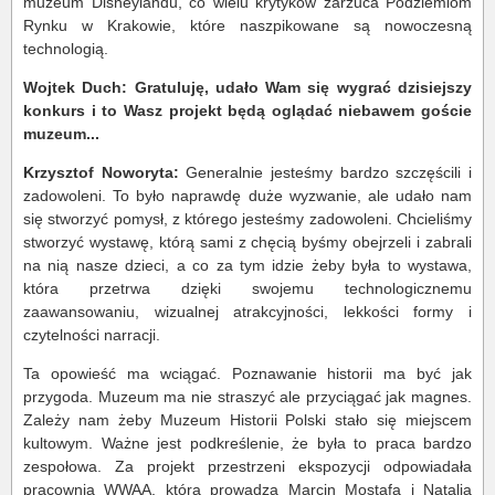
muzeum Disneylandu, co wielu krytyków zarzuca Podziemiom
Rynku w Krakowie, które naszpikowane są nowoczesną
technologią.
Wojtek Duch: Gratuluję, udało Wam się wygrać dzisiejszy
konkurs i to Wasz projekt będą oglądać niebawem goście
muzeum...
Krzysztof Noworyta:
Generalnie jesteśmy bardzo szczęścili i
zadowoleni. To było naprawdę duże wyzwanie, ale udało nam
się stworzyć pomysł, z którego jesteśmy zadowoleni. Chcieliśmy
stworzyć wystawę, którą sami z chęcią byśmy obejrzeli i zabrali
na nią nasze dzieci, a co za tym idzie żeby była to wystawa,
która przetrwa dzięki swojemu technologicznemu
zaawansowaniu, wizualnej atrakcyjności, lekkości formy i
czytelności narracji.
Ta opowieść ma wciągać. Poznawanie historii ma być jak
przygoda. Muzeum ma nie straszyć ale przyciągać jak magnes.
Zależy nam żeby Muzeum Historii Polski stało się miejscem
kultowym. Ważne jest podkreślenie, że była to praca bardzo
zespołowa. Za projekt przestrzeni ekspozycji odpowiadała
pracownia WWAA, którą prowadzą Marcin Mostafa i Natalia