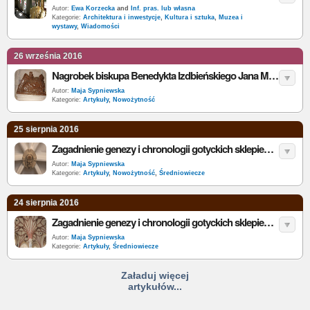
Autor:
Ewa Korzecka
and
Inf. pras. lub własna
Kategorie:
Architektura i inwestycje
,
Kultura i sztuka
,
Muzea i
wystawy
,
Wiadomości
26 września 2016
Nagrobek biskupa Benedykta Izdbieńskiego Jana Michałowicza z Urzędowa - historia i geneza form
Autor:
Maja Sypniewska
Kategorie:
Artykuły
,
Nowożytność
25 sierpnia 2016
Zagadnienie genezy i chronologii gotyckich sklepień kościoła pw. Andrzeja Apostoła w Gosławicach, cz. 2.
Autor:
Maja Sypniewska
Kategorie:
Artykuły
,
Nowożytność
,
Średniowiecze
24 sierpnia 2016
Zagadnienie genezy i chronologii gotyckich sklepień kościoła pw. Andrzeja Apostoła w Gosławicach cz. 1.
Autor:
Maja Sypniewska
Kategorie:
Artykuły
,
Średniowiecze
Załaduj więcej
artykułów...