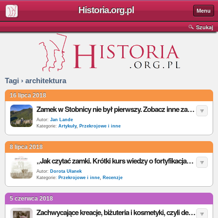
Historia.org.pl
Menu
Szukaj
Tagi › architektura
16 lipca 2018
Zamek w Stobnicy nie był pierwszy. Zobacz inne zamki, które wyglądają na dużo starsze niż są
Autor:
Jan Lande
Kategorie:
Artykuły
,
Przekrojowe i inne
8 lipca 2018
„Jak czytać zamki. Krótki kurs wiedzy o fortyfikacjach” – M. Hislop – recenzja
Autor:
Dorota Ułanek
Kategorie:
Przekrojowe i inne
,
Recenzje
5 czerwca 2018
Zachwycające kreacje, biżuteria i kosmetyki, czyli dekoracyjne naklejki ścienne dla miłośniczek historii