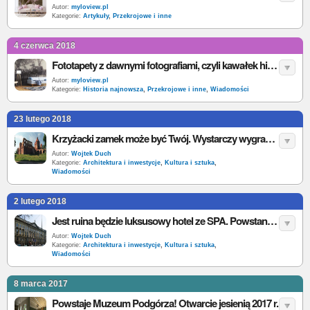
Autor:
myloview.pl
Kategorie:
Artykuły
,
Przekrojowe i inne
4 czerwca 2018
Fototapety z dawnymi fotografiami, czyli kawałek historii na Twojej ścianie
Autor:
myloview.pl
Kategorie:
Historia najnowsza
,
Przekrojowe i inne
,
Wiadomości
23 lutego 2018
Krzyżacki zamek może być Twój. Wystarczy wygrać komorniczą licytację
Autor:
Wojtek Duch
Kategorie:
Architektura i inwestycje
,
Kultura i sztuka
,
Wiadomości
2 lutego 2018
Jest ruina będzie luksusowy hotel ze SPA. Powstanie tuż pod Wawelem [Kraków]
Autor:
Wojtek Duch
Kategorie:
Architektura i inwestycje
,
Kultura i sztuka
,
Wiadomości
8 marca 2017
Powstaje Muzeum Podgórza! Otwarcie jesienią 2017 r.