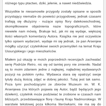
różnego typu ptactwo, dziki, jelenie, a nawet niedźwiedzia.
Wszystkie te niesamowite przygody zostały opisane w sposób
przystający niemalże do powieści przygodowej, jednak czasami
trafiają się dłużyzny - nużące opisy flory dalekowschodniej,
skomplikowane objaśnienia nazw topograficznych, które
niewiele nam mówią. Brakuje też, jak mi się wydaje, większej
ilości własnych komentarzy Autora. Książka nie jest oczywiście
tylko opisem wydarzeń, wydaje mi się jednak, że pan Arsenjew
mógłby użyczyć czytelnikowi swoich przemyśleń na temat Kraju
Ussuryjskiego i jego mieszkańców.
Miałem już okazję w moich poprzednich recenzjach zachwalać
serię
Podróże Retro
, nic się od tamtej pory nie zmieniło. Nadal
są to moim zdaniem jedne z najlepiej, najładniej wydawanych
pozycji na polskim rynku. Wydawca stara się opatrzyć swoje
tytuły dużą ilością zdjęć w dobrej jakości. Tutaj jest tak samo.
Poza tymi pochodzącymi ze zbiorów Muzeum im. W. K.
Arsenjewa (na których pojawia się Autor, bądź będących jego
dziełem), czytelnik może podziwiać te zrobione w czasach nam
bliższych, przedstawiające florę i faunę Kraju Nadmorskiego. W
warstwie tekstowej poza kilkoma literówkami, nie ma się do