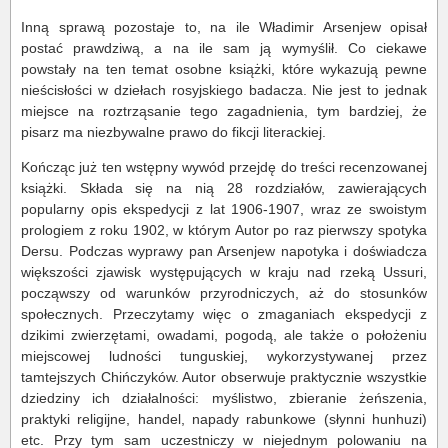
Inną sprawą pozostaje to, na ile Władimir Arsenjew opisał
postać prawdziwą, a na ile sam ją wymyślił. Co ciekawe
powstały na ten temat osobne książki, które wykazują pewne
nieścisłości w dziełach rosyjskiego badacza. Nie jest to jednak
miejsce na roztrząsanie tego zagadnienia, tym bardziej, że
pisarz ma niezbywalne prawo do fikcji literackiej.
Kończąc już ten wstępny wywód przejdę do treści recenzowanej
książki. Składa się na nią 28 rozdziałów, zawierających
popularny opis ekspedycji z lat 1906-1907, wraz ze swoistym
prologiem z roku 1902, w którym Autor po raz pierwszy spotyka
Dersu. Podczas wyprawy pan Arsenjew napotyka i doświadcza
większości zjawisk występujących w kraju nad rzeką Ussuri,
począwszy od warunków przyrodniczych, aż do stosunków
społecznych. Przeczytamy więc o zmaganiach ekspedycji z
dzikimi zwierzętami, owadami, pogodą, ale także o położeniu
miejscowej ludności tunguskiej, wykorzystywanej przez
tamtejszych Chińczyków. Autor obserwuje praktycznie wszystkie
dziedziny ich działalności: myślistwo, zbieranie żeńszenia,
praktyki religijne, handel, napady rabunkowe (słynni hunhuzi)
etc. Przy tym sam uczestniczy w niejednym polowaniu na