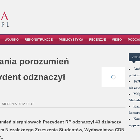
WOJSKO
REKONSTRUKCJE
PUBLICYSTYKA
RECENZJE
VIDEO
PODCA
ZOBA
sania porozumień
Amba
ydent odznaczył
polskim
1670
nie zaw
Małp
Michał
1 SIERPNIA 2012 19:42
Kazi
konstru
Kazi
zumień sierpniowych Prezydent RP odznaczył 43 działaczy
wyprzed
m Niezależnego Zrzeszenia Studentów, Wydawnictwa CDN,
A.