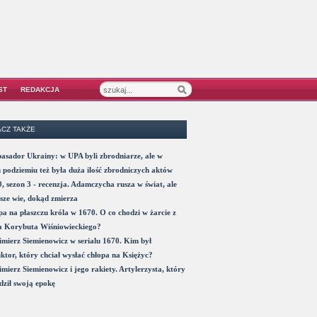
ST
REDAKCJA
CZ TAKŻE
sador Ukrainy: w UPA byli zbrodniarze, ale w
 podziemiu też była duża ilość zbrodniczych aktów
, sezon 3 - recenzja. Adamczycha rusza w świat, ale
sze wie, dokąd zmierza
a na płaszczu króla w 1670. O co chodzi w żarcie z
a Korybuta Wiśniowieckiego?
mierz Siemienowicz w serialu 1670. Kim był
ktor, który chciał wysłać chłopa na Księżyc?
mierz Siemienowicz i jego rakiety. Artylerzysta, który
ził swoją epokę