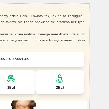
damy dzieje Polski i świata tak, jak na to zasługują -
 do faktów. Ale żadna opowieść nie przetrwa bez tych,
rowizna, która realnie pomaga nam działać dalej
. To
sać o zwycięstwach, bohaterach i wydarzeniach, które
taw nam kawę za:
15 zł
25 zł