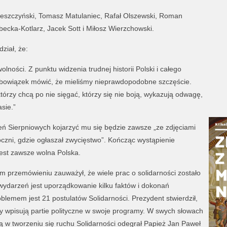
 Leszczyński, Tomasz Matulaniec, Rafał Olszewski, Roman
ecka-Kotlarz, Jacek Sott i Miłosz Wierzchowski.
ział, że:
olności. Z punktu widzenia trudnej historii Polski i całego
owiązek mówić, że mieliśmy nieprawdopodobne szczęście.
órzy chcą po nie sięgać, którzy się nie boją, wykazują odwagę,
sie.”
ń Sierpniowych kojarzyć mu się będzie zawsze „ze zdjęciami
zni, gdzie ogłaszał zwycięstwo”. Kończąc wystąpienie
jest zawsze wolna Polska.
przemówieniu zauważył, że wiele prac o solidarności zostało
 wydarzeń jest uporządkowanie kilku faktów i dokonań
lemem jest 21 postulatów Solidarności. Prezydent stwierdził,
ty wpisują partie polityczne w swoje programy. W swych słowach
ką w tworzeniu się ruchu Solidarności odegrał Papież Jan Paweł