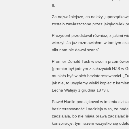
II.
Za najważniejsze, co należy „uporządkowa
zostało zawłaszczone przez jakąkolwiek p
Prezydent przedstawił również, z jakimi wi
wierzył. Ja już rozmawiałem w tamtym czasi
nikt nam nie dawał szans”.
Premier Donald Tusk w swoim przemówieniu
(premier był jednym z założycieli NZS w Gda
musiało być w nich bezinteresowności. „Tut
jak nie, to usypiemy wielki kopiec z kamie
Lecha Wałęsy z grudnia 1979 r.
Paweł Huelle podziękował w imieniu dzisia
bezinteresowność i nadzieja w to, że nad
zadziałała, bo nie miała prawa zadziałać i
konspiracje, tym razem wszystko się udało