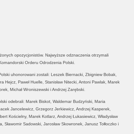
żonych opozycjonistów. Najwyższe odznaczenia otrzymali
 Komandorski Orderu Odrodzenia Polski.
olski uhonorowani zostali: Leszek Biernacki, Zbigniew Bobak,
a Hejcz, Paweł Huelle, Stanisław Nitecki, Antoni Pawlak, Marek
rek, Michał Wroniszewski i Andrzej Zarębski.
ski odebrali: Marek Biskot, Waldemar Budzyński, Maria
Jacek Jancelewicz, Grzegorz Jerkiewicz, Andrzej Kasperek,
obert Kościelny, Marek Kotlarz, Andrzej Łukasiewicz, Władysław
a, Sławomir Sadowski, Jarosław Skowronek, Janusz Tołłoczko i