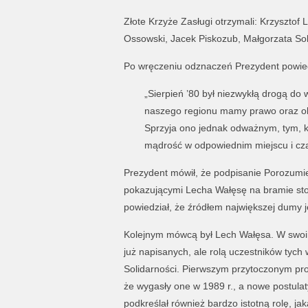
Złote Krzyże Zasługi otrzymali: Krzysztof
Ossowski, Jacek Piskozub, Małgorzata Sob
Po wręczeniu odznaczeń Prezydent powied
„Sierpień ’80 był niezwykłą drogą do w
naszego regionu mamy prawo oraz ob
Sprzyja ono jednak odważnym, tym, kt
mądrość w odpowiednim miejscu i cza
Prezydent mówił, że podpisanie Porozumie
pokazującymi Lecha Wałęsę na bramie stoc
powiedział, że źródłem największej dumy 
Kolejnym mówcą był Lech Wałęsa. W swoim 
już napisanych, ale rolą uczestników tych
Solidarności. Pierwszym przytoczonym prob
że wygasły one w 1989 r., a nowe postula
podkreślał również bardzo istotną rolę, ja