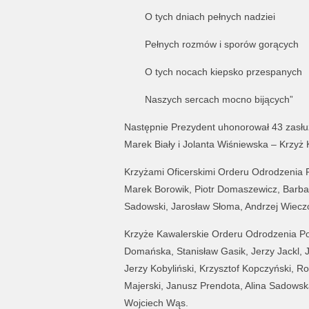
O tych dniach pełnych nadziei
Pełnych rozmów i sporów gorących
O tych nocach kiepsko przespanych
Naszych sercach mocno bijących”
Następnie Prezydent uhonorował 43 zasłu
Marek Biały i Jolanta Wiśniewska – Krzyż
Krzyżami Oficerskimi Orderu Odrodzenia P
Marek Borowik, Piotr Domaszewicz, Barbar
Sadowski, Jarosław Słoma, Andrzej Wieczo
Krzyże Kawalerskie Orderu Odrodzenia Pol
Domańska, Stanisław Gasik, Jerzy Jackl, 
Jerzy Kobyliński, Krzysztof Kopczyński, R
Majerski, Janusz Prendota, Alina Sadowsk
Wojciech Wąs.