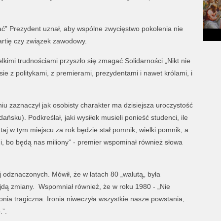
ć” Prezydent uznał, aby wspólne zwycięstwo pokolenia nie
artię czy związek zawodowy.
elkimi trudnościami przyszło się zmagać Solidarności „Nikt nie
e z politykami, z premierami, prezydentami i nawet królami, i
 zaznaczył jak osobisty charakter ma dzisiejsza uroczystość
ńsku). Podkreślał, jaki wysiłek musieli ponieść studenci, ile
aj w tym miejscu za rok będzie stał pomnik, wielki pomnik, a
ni, bo będą nas miliony” - premier wspominał również słowa
j odznaczonych. Mówił, że w latach 80 „walutą„ była
ejdą zmiany. Wspomniał również, że w roku 1980 - „Nie
ronia tragiczna. Ironia niweczyła wszystkie nasze powstania,
.”.