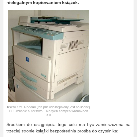
nielegalnym kopiowaniem książek.
Ksero / fot. Radomil ‚ten plik udostępniony jest na licencji
CC Uznanie autorstwa – Na tych samych warunkach
3.0
Środkiem do osiągnięcia tego celu ma być zamieszczona na
trzeciej stronie książki bezpośrednia prośba do czytelnika: