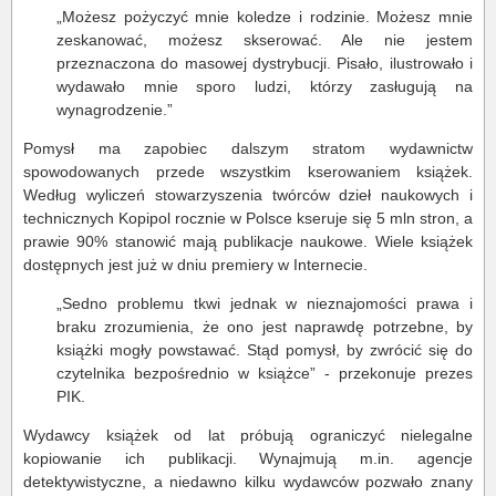
„Możesz pożyczyć mnie koledze i rodzinie. Możesz mnie
zeskanować, możesz skserować. Ale nie jestem
przeznaczona do masowej dystrybucji. Pisało, ilustrowało i
wydawało mnie sporo ludzi, którzy zasługują na
wynagrodzenie.”
Pomysł ma zapobiec dalszym stratom wydawnictw
spowodowanych przede wszystkim kserowaniem książek.
Według wyliczeń stowarzyszenia twórców dzieł naukowych i
technicznych Kopipol rocznie w Polsce kseruje się 5 mln stron, a
prawie 90% stanowić mają publikacje naukowe. Wiele książek
dostępnych jest już w dniu premiery w Internecie.
„Sedno problemu tkwi jednak w nieznajomości prawa i
braku zrozumienia, że ono jest naprawdę potrzebne, by
książki mogły powstawać. Stąd pomysł, by zwrócić się do
czytelnika bezpośrednio w książce” - przekonuje prezes
PIK.
Wydawcy książek od lat próbują ograniczyć nielegalne
kopiowanie ich publikacji. Wynajmują m.in. agencje
detektywistyczne, a niedawno kilku wydawców pozwało znany