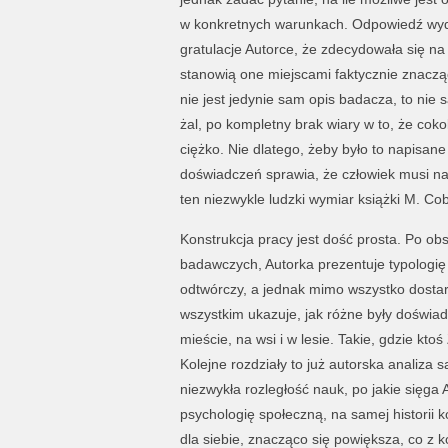
w konkretnych warunkach. Odpowiedź wydaj
gratulacje Autorce, że zdecydowała się na
stanowią one miejscami faktycznie znaczą
nie jest jedynie sam opis badacza, to nie s
żal, po kompletny brak wiary w to, że cok
ciężko. Nie dlatego, żeby było to napisan
doświadczeń sprawia, że człowiek musi na
ten niezwykle ludzki wymiar książki M. Cob
Konstrukcja pracy jest dość prosta. Po ob
badawczych, Autorka prezentuje typologię 
odtwórczy, a jednak mimo wszystko dostar
wszystkim ukazuje, jak różne były doświa
mieście, na wsi i w lesie. Takie, gdzie kto
Kolejne rozdziały to już autorska analiza
niezwykła rozległość nauk, po jakie sięga A
psychologię społeczną, na samej historii k
dla siebie, znacząco się powiększa, co z 