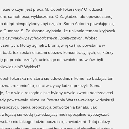
 razie o czym jest praca M. Cobel-Tokarskiej? O ludziach,
zeni, samotności, wykluczeniu. O Zagładzie, ale opowiedzianej
b dotąd niespotykany zbyt często. Sama Autorka powołując się
ie Gunnara S. Paulssona wyjaśnia, że unikanie tematu kryjówek
o z
czynników psychologicznych i politycznych
. Wobec
czeń tych, którzy zginęli z bronią w ręku (np. powstania w
, bądź też zostali ofiarami obozów koncentracyjnych, ci, którzy
się po prostu przeżyć, uciekając od swoich oprawców, byli
 Niewidzialni? Wyklęci?
obel-Tokarska nie stara się udowodnić nikomu, że badając ten
ożna zrozumieć to, co ci wszyscy ludzie przeżyli. Sama
je, że o wiele rozsądniejsze byłoby użycie zwrotu
dostrzec coś
. Kiedy powstawało Muzeum Powstania Warszawskiego w dyskusji
ekspozycji, padła propozycja odtworzenia kanału. Jak
 z lejącą się wodą (zwiedzający mieli specjalnie wypożyczać
stało nic takiego ludzie poczuli się zawiedzeni. Tutaj należy
odtworzenie tego, co czuł ktoś inny w pewnej określonej sytuacji,