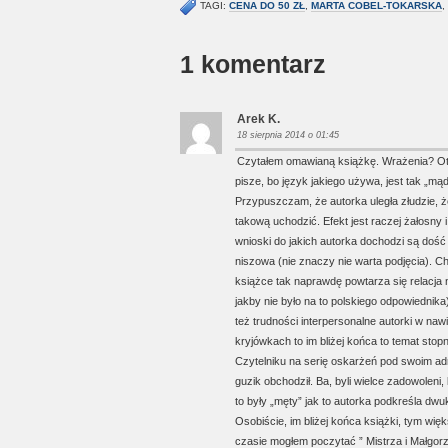
TAGI:
CENA DO 50 ZŁ
,
MARTA COBEL-TOKARSKA
,
1 komentarz
Arek K.
18 sierpnia 2014 o 01:45
Czytałem omawianą książkę. Wrażenia? Otó
pisze, bo język jakiego używa, jest tak „m
Przypuszczam, że autorka uległa złudzie, ż
takową uchodzić. Efekt jest raczej żałosny
wnioski do jakich autorka dochodzi są dość
niszowa (nie znaczy nie warta podjęcia). Ch
książce tak naprawdę powtarza się relacja ni
jakby nie było na to polskiego odpowiednik
też trudności interpersonalne autorki w na
kryjówkach to im bliżej końca to temat stop
Czytelniku na serię oskarżeń pod swoim ad
guzik obchodził. Ba, byli wielce zadowoleni,
to były „męty” jak to autorka podkreśla dwu
Osobiście, im bliżej końca książki, tym wię
czasie mogłem poczytać ” Mistrza i Małgor