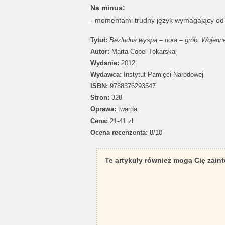
Na minus:
- momentami trudny język wymagający od 
Tytuł:
Bezludna wyspa – nora – grób. Wojenn
Autor:
Marta Cobel-Tokarska
Wydanie:
2012
Wydawca:
Instytut Pamięci Narodowej
ISBN:
9788376293547
Stron:
328
Oprawa:
twarda
Cena:
21-41 zł
Ocena recenzenta:
8/10
Te artykuły również mogą Cię zain