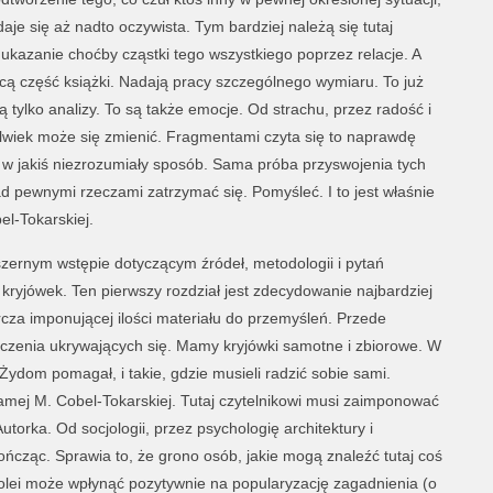
e się aż nadto oczywista. Tym bardziej należą się tutaj
 ukazanie choćby cząstki tego wszystkiego poprzez relacje. A
cą część książki. Nadają pracy szczególnego wymiaru. To już
ą tylko analizy. To są także emocje. Od strachu, przez radość i
olwiek może się zmienić. Fragmentami czyta się to naprawdę
e w jakiś niezrozumiały sposób. Sama próba przyswojenia tych
d pewnymi rzeczami zatrzymać się. Pomyśleć. I to jest właśnie
el-Tokarskiej.
szernym wstępie dotyczącym źródeł, metodologii i pytań
kryjówek. Ten pierwszy rozdział jest zdecydowanie najbardziej
cza imponującej ilości materiału do przemyśleń. Przede
dczenia ukrywających się. Mamy kryjówki samotne i zbiorowe. W
ś Żydom pomagał, i takie, gdzie musieli radzić sobie sami.
 samej M. Cobel-Tokarskiej. Tutaj czytelnikowi musi zaimponować
utorka. Od socjologii, przez psychologię architektury i
ończąc. Sprawia to, że grono osób, jakie mogą znaleźć tutaj coś
kolei może wpłynąć pozytywnie na popularyzację zagadnienia (o