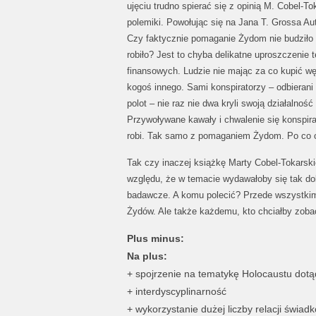
ujęciu trudno spierać się z opinią M. Cobel-T
polemiki. Powołując się na Jana T. Grossa Au
Czy faktycznie pomaganie Żydom nie budziło 
robiło? Jest to chyba delikatne uproszczen
finansowych. Ludzie nie mając za co kupić węg
kogoś innego. Sami konspiratorzy – odbierani 
polot – nie raz nie dwa kryli swoją działalność
Przywoływane kawały i chwalenie się konspira
robi. Tak samo z pomaganiem Żydom. Po co 
Tak czy inaczej książkę Marty Cobel-Tokarski
względu, że w temacie wydawałoby się tak do
badawcze. A komu polecić? Przede wszystkim 
Żydów. Ale także każdemu, kto chciałby zobacz
Plus minus:
Na plus:
+ spojrzenie na tematykę Holocaustu dotą
+ interdyscyplinarność
+ wykorzystanie dużej liczby relacji świad