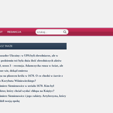
ST
REDAKCJA
CZ TAKŻE
sador Ukrainy: w UPA byli zbrodniarze, ale w
 podziemiu też była duża ilość zbrodniczych aktów
, sezon 3 - recenzja. Adamczycha rusza w świat, ale
sze wie, dokąd zmierza
a na płaszczu króla w 1670. O co chodzi w żarcie z
a Korybuta Wiśniowieckiego?
mierz Siemienowicz w serialu 1670. Kim był
ktor, który chciał wysłać chłopa na Księżyc?
mierz Siemienowicz i jego rakiety. Artylerzysta, który
ził swoją epokę