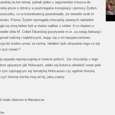
okarskiej na ten temat, jednak jeden z argumentów zmusza do
torka pisze o różnicy w postrzeganiu konspiracji i pomocy Żydom.
szacunku, co w konsekwencji powodowało, że niewiele osób to
ie tematu. Pomoc Żydom wymagała chociażby pewnych nakładów
la na zimę ledwo byli w stanie zadbać o siebie. A co dopiero o
wedle słów M. Cobel-Tokarskiej pozytywnie m.in. za swoją fantazję i
 przed rodziną i najbliższymi, bojąc się o ich bezpieczeństwo.
cją też trudno uznać za normę. Ideałem było ukrywanie tego co się
o tym mówić?
ej wypada najzwyczajniej w świecie polecić. Już chociażby z tego
brze opisanym jak Holocaust, udało się Autorce odnaleźć nowe pole
tym zajmującym się tematyką Holocaustu czy ogólnie historią
yć historię trochę inną od tej, jaką znamy.
d mało obecne w literaturze
ków