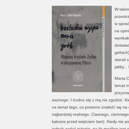
W takim
przestr
w sposó
na opin
wynikał
doświad
gettach)
starali 
jakby...
Marta C
temat m
przyzna
ważnego
. I trudno się z nią nie zgodzić
na temat tego, co powinno znaleźć się na 
najbardziej realnego. Ciasnego, ciemnego,
kalosze przed wejściem tam). Kiedy nie pow
jednak zadać pytanie, na ile możliwe jest 