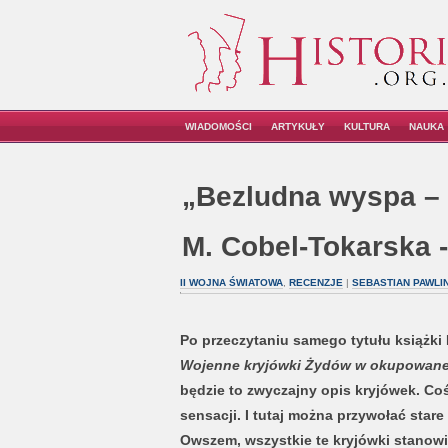
WIADOMOŚCI
ARTYKUŁY
KULTURA
NAUKA
„Bezludna wyspa – n
M. Cobel-Tokarska -
II WOJNA ŚWIATOWA
,
RECENZJE
|
SEBASTIAN PAWLI
Po przeczytaniu samego tytułu książki 
Wojenne kryjówki Żydów w okupowane
będzie to zwyczajny opis kryjówek. Coś 
sensacji. I tutaj można przywołać star
Owszem, wszystkie te kryjówki stanowi