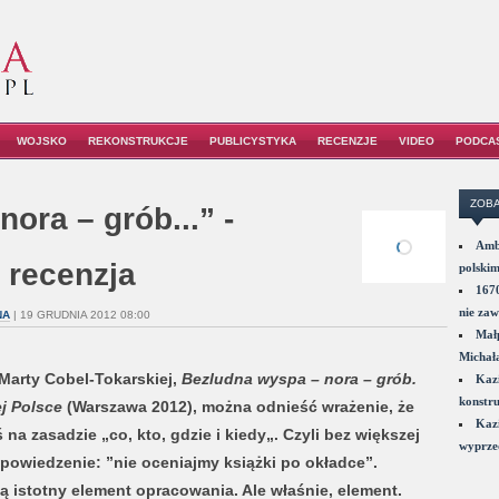
WOJSKO
REKONSTRUKCJE
PUBLICYSTYKA
RECENZJE
VIDEO
PODCA
ZOBA
ora – grób...” -
Amba
 recenzja
polskim
1670
nie zaw
NA
| 19 GRUDNIA 2012 08:00
Małp
Michał
Marty Cobel-Tokarskiej,
Bezludna wyspa – nora – grób.
Kazi
konstru
j Polsce
(Warszawa 2012), można odnieść wrażenie, że
Kazi
na zasadzie „co, kto, gdzie i kiedy„. Czyli bez większej
wyprzed
e powiedzenie: ”nie oceniajmy książki po okładce”.
ą istotny element opracowania. Ale właśnie, element.