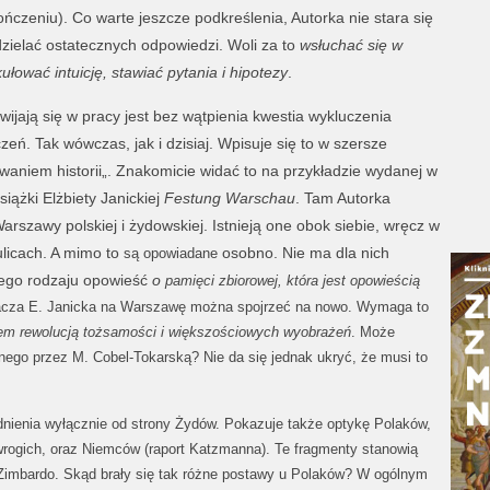
zeniu). Co warte jeszcze podkreślenia, Autorka nie stara się
ielać ostatecznych odpowiedzi. Woli za to
wsłuchać się w
ułować intuicję, stawiać pytania i hipotezy
.
wijają się w pracy jest bez wątpienia kwestia wykluczenia
czeń. Tak wówczas, jak i dzisiaj. Wpisuje się to w szersze
waniem historii„. Znakomicie widać to na przykładzie wydanej w
iążki Elżbiety Janickiej
Festung Warschau
. Tam Autorka
rszawy polskiej i żydowskiej. Istnieją one obok siebie, wręcz w
licach. A mimo to
osobno. Nie ma dla nich
są opowiadane
wego rodzaju opowieść
o
pamięci zbiorowej, która jest opowieścią
acza E. Janicka na Warszawę można spojrzeć na nowo. Wymaga to
azem rewolucją tożsamości i większościowych wyobrażeń
. Może
anego przez M. Cobel-Tokarską? Nie da się jednak ukryć, że musi to
dnienia wyłącznie od strony Żydów. Pokazuje także optykę Polaków,
wrogich, oraz Niemców (raport Katzmanna). Te fragmenty stanowią
pa Zimbardo. Skąd brały się tak różne postawy u Polaków? W ogólnym