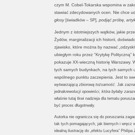
czym M. Cobel-Tokarska wspomina w zakońc
stawiać zdecydowanych ocen. Nie chce udz
głosy
[świadków – SP]
, podjąć próbę, artyk
Jednym z istotniejszych wątków, jakie prze
Żydów, marginalizacji ich historii, doświad
zjawisko, które można by nazwać „odzyski
ubiegłym roku przez ”Krytykę Polityczną” ks
pokazuje XX-wieczną historię Warszawy. Wa
tych samych budynkach, na tych samych u
wspólnego punktu zaczepienia. Jest to s
wytwarzającą zbiorową tożsamość
. Jak zazn
jednak
rewolucji opowieści, która byłaby zar
właśnie tutaj tkwi nadzieja dla tematu porusz
być proces długotrwały.
Autorka nie ogranicza się do poruszania zaga
tak tych pomagających, jak biernych i wręcz 
idealną ilustrację do „efektu Lucyfera” Phili