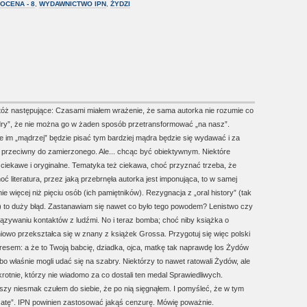
OCENA - 8
,
WYDAWNICTWO IPN
,
ŻYDZI
ż następujące: Czasami miałem wrażenie, że sama autorka nie rozumie co
ądry”, że nie można go w żaden sposób przetransformować „na nasz”.
e im „mądrzej” będzie pisać tym bardziej mądra będzie się wydawać i za
 i przeciwny do zamierzonego. Ale... chcąc być obiektywnym. Niektóre
 ciekawe i oryginalne. Tematyka też ciekawa, choć przyznać trzeba, że
oć literatura, przez jaką przebrnęła autorka jest imponująca, to w samej
e więcej niż pięciu osób (ich pamiętników). Rezygnacja z „oral history” (tak
a) to duży błąd. Zastanawiam się nawet co było tego powodem? Lenistwo czy
wiązywaniu kontaktów z ludźmi. No i teraz bomba; choć niby książka o
niowo przekształca się w znany z książek Grossa. Przygotuj się więc polski
resem: a że to Twoją babcię, dziadka, ojca, matkę tak naprawdę los Żydów
 bo właśnie mogli udać się na szabry. Niektórzy to nawet ratowali Żydów, ale
krotnie, którzy nie wiadomo za co dostali ten medal Sprawiedliwych.
kszy niesmak czułem do siebie, że po nią sięgnąłem. I pomyśleć, że w tym
zatę”. IPN powinien zastosować jakąś cenzurę. Mówię poważnie.