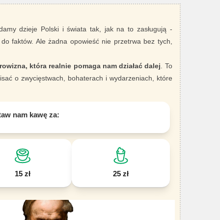
damy dzieje Polski i świata tak, jak na to zasługują -
 do faktów. Ale żadna opowieść nie przetrwa bez tych,
rowizna, która realnie pomaga nam działać dalej
. To
sać o zwycięstwach, bohaterach i wydarzeniach, które
taw nam kawę za:
15 zł
25 zł