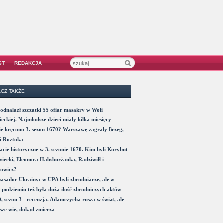
ST
REDAKCJA
CZ TAKŻE
odnalazł szczątki 55 ofiar masakry w Woli
eckiej. Najmłodsze dzieci miały kilka miesięcy
e kręcono 3. sezon 1670? Warszawę zagrały Brzeg,
i Roztoka
acie historyczne w 3. sezonie 1670. Kim byli Korybut
iecki, Eleonora Habsburżanka, Radziwiłł i
nowicz?
sador Ukrainy: w UPA byli zbrodniarze, ale w
 podziemiu też była duża ilość zbrodniczych aktów
, sezon 3 - recenzja. Adamczycha rusza w świat, ale
sze wie, dokąd zmierza