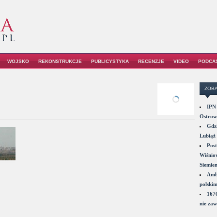
WOJSKO
REKONSTRUKCJE
PUBLICYSTYKA
RECENZJE
VIDEO
PODCA
ZOBA
IPN 
Ostrowi
Gdzi
Lubiąż 
Post
Wiśniow
Siemie
Amba
polskim
1670
nie zaw