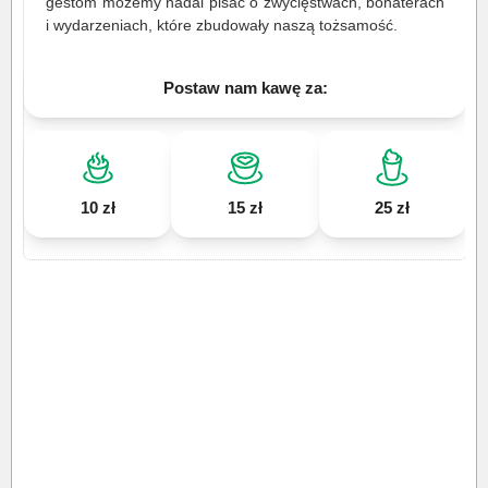
gestom możemy nadal pisać o zwycięstwach, bohaterach
i wydarzeniach, które zbudowały naszą tożsamość.
Postaw nam kawę za:
10 zł
15 zł
25 zł