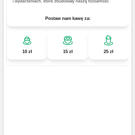
i wydarzeniach, które zbudowały naszą tożsamość.
Postaw nam kawę za:
10 zł
15 zł
25 zł