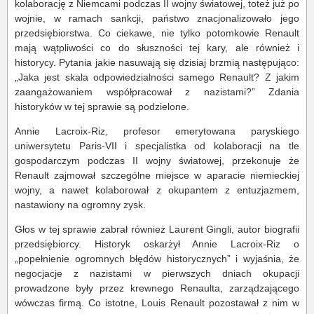
kolaborację z Niemcami podczas II wojny światowej, toteż już po
wojnie, w ramach sankcji, państwo znacjonalizowało jego
przedsiębiorstwa. Co ciekawe, nie tylko potomkowie Renault
mają wątpliwości co do słuszności tej kary, ale również i
historycy. Pytania jakie nasuwają się dzisiaj brzmią następująco:
„Jaka jest skala odpowiedzialności samego Renault? Z jakim
zaangażowaniem współpracował z nazistami?” Zdania
historyków w tej sprawie są podzielone.
Annie Lacroix-Riz, profesor emerytowana paryskiego
uniwersytetu Paris-VII i specjalistka od kolaboracji na tle
gospodarczym podczas II wojny światowej, przekonuje że
Renault zajmował szczególne miejsce w aparacie niemieckiej
wojny, a nawet kolaborował z okupantem z entuzjazmem,
nastawiony na ogromny zysk.
Głos w tej sprawie zabrał również Laurent Gingli, autor biografii
przedsiębiorcy. Historyk oskarżył Annie Lacroix-Riz o
„popełnienie ogromnych błędów historycznych” i wyjaśnia, że
negocjacje z nazistami w pierwszych dniach okupacji
prowadzone były przez krewnego Renaulta, zarządzającego
wówczas firmą. Co istotne, Louis Renault pozostawał z nim w