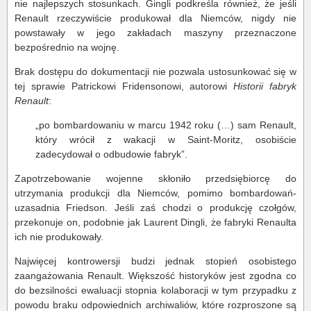
nie najlepszych stosunkach. Gingli podkreśla również, że jeśli
Renault rzeczywiście produkował dla Niemców, nigdy nie
powstawały w jego zakładach maszyny przeznaczone
bezpośrednio na wojnę.
Brak dostępu do dokumentacji nie pozwala ustosunkować się w
tej sprawie Patrickowi Fridensonowi, autorowi
Historii fabryk
Renault
:
„po bombardowaniu w marcu 1942 roku (…) sam Renault,
który wrócił z wakacji w Saint-Moritz, osobiście
zadecydował o odbudowie fabryk”.
Zapotrzebowanie wojenne skłoniło przedsiębiorcę do
utrzymania produkcji dla Niemców, pomimo bombardowań-
uzasadnia Friedson. Jeśli zaś chodzi o produkcję czołgów,
przekonuje on, podobnie jak Laurent Dingli, że fabryki Renaulta
ich nie produkowały.
Najwięcej kontrowersji budzi jednak stopień osobistego
zaangażowania Renault. Większość historyków jest zgodna co
do bezsilności ewaluacji stopnia kolaboracji w tym przypadku z
powodu braku odpowiednich archiwaliów, które rozproszone są