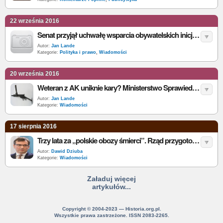
22 września 2016
Senat przyjął uchwałę wsparcia obywatelskich inicjatyw uczczenia 100. rocznicy Bitwy Warszawskiej
Autor:
Jan Lande
Kategorie:
Polityka i prawo
,
Wiadomości
20 września 2016
Weteran z AK uniknie kary? Ministerstwo Sprawiedliwości interweniuje
Autor:
Jan Lande
Kategorie:
Wiadomości
17 sierpnia 2016
Trzy lata za „polskie obozy śmierci”. Rząd przygotował ustawę
Autor:
Dawid Dziuba
Kategorie:
Wiadomości
Załaduj więcej
artykułów...
Copyright © 2004-2023 — Historia.org.pl.
Wszystkie prawa zastrzeżone. ISSN 2083-2265.