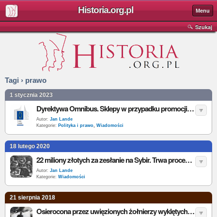
Historia.org.pl
Menu
Szukaj
Tagi › prawo
1 stycznia 2023
Dyrektywa Omnibus. Sklepy w przypadku promocji powinny informować o najniższej cenie w ostatnich 30 dniach
Autor:
Jan Lande
Kategorie:
Polityka i prawo
,
Wiadomości
18 lutego 2020
22 miliony złotych za zesłanie na Sybir. Trwa proces synów AK-owca
Autor:
Jan Lande
Kategorie:
Wiadomości
21 sierpnia 2018
Osierocona przez uwięzionych żołnierzy wyklętych domaga się od państwa 15 mln zadośćuczynienia