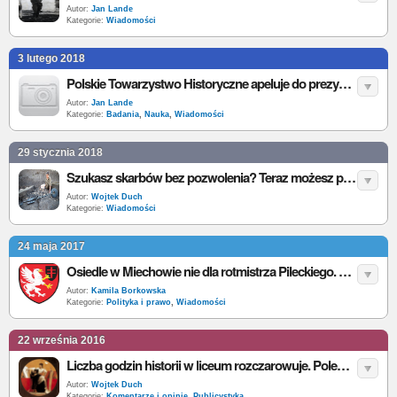
Autor:
Jan Lande
Kategorie:
Wiadomości
3 lutego 2018
Polskie Towarzystwo Historyczne apeluje do prezydenta o weto. Historycy boją się ograniczenia wolności badań
Autor:
Jan Lande
Kategorie:
Badania
,
Nauka
,
Wiadomości
29 stycznia 2018
Szukasz skarbów bez pozwolenia? Teraz możesz popełnić przestępstwo
Autor:
Wojtek Duch
Kategorie:
Wiadomości
24 maja 2017
Osiedle w Miechowie nie dla rotmistrza Pileckiego. Mieszkańcy wybrali Parkowe
Autor:
Kamila Borkowska
Kategorie:
Polityka i prawo
,
Wiadomości
22 września 2016
Liczba godzin historii w liceum rozczarowuje. Polemika z projektem MEN
Autor:
Wojtek Duch
Kategorie:
Komentarze i opinie
,
Publicystyka