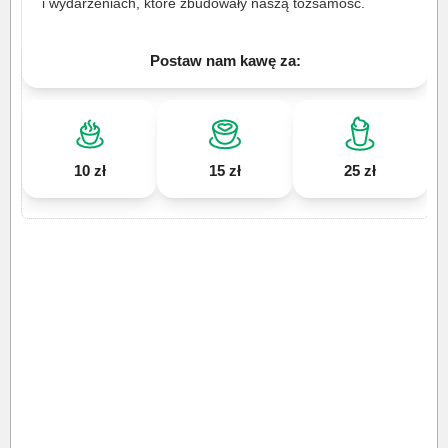
i wydarzeniach, które zbudowały naszą tożsamość.
Postaw nam kawę za:
10 zł
15 zł
25 zł