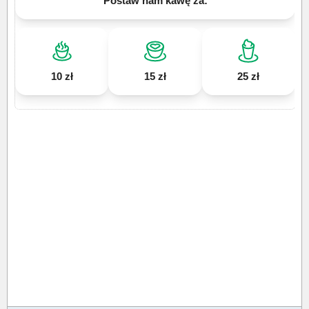
Postaw nam kawę za:
10 zł
15 zł
25 zł