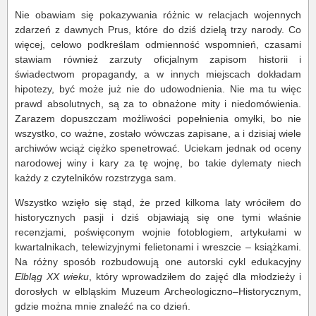
Nie obawiam się pokazywania różnic w relacjach wojennych
zdarzeń z dawnych Prus, które do dziś dzielą trzy narody. Co
więcej, celowo podkreślam odmienność wspomnień, czasami
stawiam również zarzuty oficjalnym zapisom historii i
świadectwom propagandy, a w innych miejscach dokładam
hipotezy, być może już nie do udowodnienia. Nie ma tu więc
prawd absolutnych, są za to obnażone mity i niedomówienia.
Zarazem dopuszczam możliwości popełnienia omyłki, bo nie
wszystko, co ważne, zostało wówczas zapisane, a i dzisiaj wiele
archiwów wciąż ciężko spenetrować. Uciekam jednak od oceny
narodowej winy i kary za tę wojnę, bo takie dylematy niech
każdy z czytelników rozstrzyga sam.
Wszystko wzięło się stąd, że przed kilkoma laty wróciłem do
historycznych pasji i dziś objawiają się one tymi właśnie
recenzjami, poświęconym wojnie fotoblogiem, artykułami w
kwartalnikach, telewizyjnymi felietonami i wreszcie – książkami.
Na różny sposób rozbudowują one autorski cykl edukacyjny
Elbląg XX wieku
, który wprowadziłem do zajęć dla młodzieży i
dorosłych w elbląskim Muzeum Archeologiczno–Historycznym,
gdzie można mnie znaleźć na co dzień.