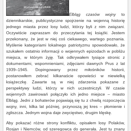
Elbląg czasów wojny
to
dziennikarskie, publicystyczne spojrzenie na wojenną historię
jednego miasta przez losy ludzi, którzy byli z nim związani.
Oczywiście zapraszam do przeczytania tej książki. Jestem
przekonany, że jest w niej coś ciekawego, wartego poznania.
Myślenie kategoriami lokalnego patriotyzmu spowodowało, że
szukałem ostatnio informacji o wojennych epizodach w pobliżu
miejsca, w którym żyję. Tak odkrywałem tysiące stronic z
dokumentami, wspomnieniami, zdjęciami dawnych Prus z lat
1939–1945. Dopingowany przez miłośników historii,
postanowiłem zebrać kilkanaście opowieści w niewielką
książeczkę. Zawarte są w niej zdarzenia pokazane z
perspektywy ludzi, którzy w nich uczestniczyli. W czasie
wojennych zawirowań połączyło ich jedno miejsce – miasto
Elbląg. Jedni z bohaterów pojawiają się tu z chwilą rozpoczęcia
wojny, inni, kilka lat później, przynoszą jej kres – płomienie i
zgliszcza. Jednym wojna daje zwycięstwo, drugim klęskę.
Aby pokazać różne strony konfliktu, opisałem losy Polaków,
Rosjan i Niemców, od szeregowca do generała. Jest tu znany