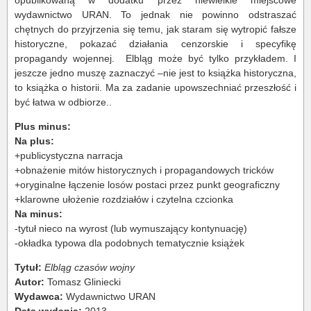
opublikowaną w dodatku przez niewielkie miejscowe
wydawnictwo URAN. To jednak nie powinno odstraszać
chętnych do przyjrzenia się temu, jak staram się wytropić fałsze
historyczne, pokazać działania cenzorskie i specyfikę
propagandy wojennej. Elbląg może być tylko przykładem. I
jeszcze jedno muszę zaznaczyć –nie jest to książka historyczna,
to książka o historii. Ma za zadanie upowszechniać przeszłość i
być łatwa w odbiorze..
Plus minus:
Na plus:
+publicystyczna narracja
+obnażenie mitów historycznych i propagandowych tricków
+oryginalne łączenie losów postaci przez punkt geograficzny
+klarowne ułożenie rozdziałów i czytelna czcionka
Na minus:
-tytuł nieco na wyrost (lub wymuszający kontynuację)
-okładka typowa dla podobnych tematycznie książek
Tytuł:
Elbląg czasów wojny
Autor:
Tomasz Gliniecki
Wydawca:
Wydawnictwo URAN