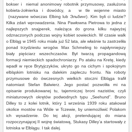
bokser i niemal anonimowy robotnik przymusowy, zasłużona
kobieta-żołnierka i dowódcy, a w tle wojenne miasto
(nazywane wówczas Elbing lub Эльбинг). Kim byli ci ludzie?
Kilka zdań wprowadzenia. Nina Pawłowna Pietrowa to jedna z
najlepszych snajperek, należąca do grona kilku najwyżej
odznaczonych podczas wojny kobiet sowieckich. W czasie walk
o Elbląg w 1945 roku miała już 52 lata, ale właśnie tu zastrzeliła
ponad trzydziestu wrogów. Max Schmeling to najsłynniejszy
biały pięściarz wszechczasów. Był twarzą propagandową
formacji niemieckich spadochroniarzy. Po ataku na Kretę, kiedy
wpadł w ręce Brytyjczyków, ukryto go na cichym i spokojnym
elbląskim lotnisku na dalekim zapleczu frontu. Na roboty
przymusowe do ówczesnych wielkich stoczni Elbląga trafił
natomiast Stefan Balwierz. Jego postać pozwoliła mi na
opisanie produkowanej tu, tajemniczej broni nazistów, czyli
miniaturowych okrętów podwodnych typu „Seehund”. Bruno
Dilley to z kolei lotnik, który 1 września 1939 roku atakował
okolice mostów na Wiśle w Tczewie, by uniemożliwić Polakom
ich wysadzenie. Do tej akcji, pretendującej do miana
rozpoczynającej II wojnę światową, Stukasy Dilley’a startowały z
lotniska w Elblągu. I tak dalej.