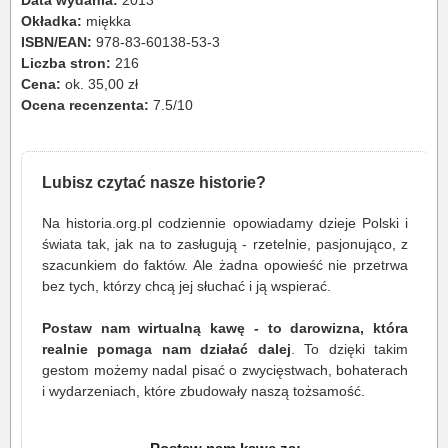
Data wydania:
2013
Okładka:
miękka
ISBN/EAN:
978-83-60138-53-3
Liczba stron:
216
Cena:
ok. 35,00 zł
Ocena recenzenta:
7.5/10
Lubisz czytać nasze historie?
Na historia.org.pl codziennie opowiadamy dzieje Polski i
świata tak, jak na to zasługują - rzetelnie, pasjonująco, z
szacunkiem do faktów. Ale żadna opowieść nie przetrwa
bez tych, którzy chcą jej słuchać i ją wspierać.
Postaw nam wirtualną kawę - to darowizna, która
realnie pomaga nam działać dalej
. To dzięki takim
gestom możemy nadal pisać o zwycięstwach, bohaterach
i wydarzeniach, które zbudowały naszą tożsamość.