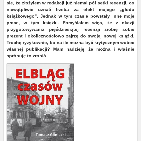
się, że złożyłem w redakcji już niemal pół setki recenzji, co
niewątpliwie uznać trzeba za efekt mojego „głodu
książkowego”. Jednak w tym czasie powstały inne moje
prace, w tym książki. Pomyślałem więc, że z okazji
przygotowywania pięćdziesiątej recenzji zrobię sobie
prezent i okolicznościowo zajrzę do swojej nowej książki.
Trochę ryzykownie, bo na ile można być krytycznym wobec
własnej publikacji? Mam nadzieję, że można i właśnie
spróbuję to zrobić.