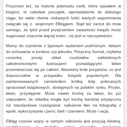
Przyznam też, że historie jedenastu osób, które opisałem w
książce, to zaledwie początek, wprowadzenie do dalszego
ciągu, bo wielu równie ciekawych ludzi wartych wspomnienia
związało się z wojennym Elblągiem. Stąd też zarzut do mnie
samego, że tytuł przed przejrzeniem zawartości książki może
sugerować znacznie więcej treści , niż jest w rzeczywistości.
Mamy do czynienia z typowym wydaniem podróżnym, łatwym
do schowania w torebce czy plecaku. Poręczny format, czytelna
czcionka, prosty układ rozdziałów oddzielonych
całostronicowymi ilustracjami pozwalającymi łatwo
przemieszczać się po całości. Absolutny brak przypisów, co jest
dopuszczalne w przypadku książek popularnych. Dla
zainteresowanych zamieściłem krótką listę polecanych
opracowań książkowych, dostępnych na polskim rynku. Prosto,
łatwo, przystępnie. Może nawet trochę za łatwo, bo już
usłyszałem, że okładka mogła być trochę bardziej artystyczna
niż standardowe rozwiązanie: nałożenie liter na fotografię z
epoki, wykorzystanie czerni, bieli i czerwieni. Może i racja.
Elbląg czasów wojny
w samym założeniu jest pozycją lokalną,