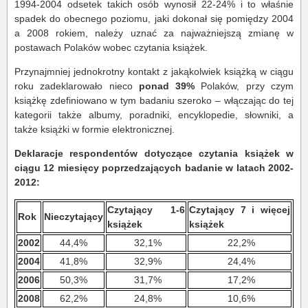
1994-2004 odsetek takich osób wynosił 22-24% i to właśnie
spadek do obecnego poziomu, jaki dokonał się pomiędzy 2004
a 2008 rokiem, należy uznać za najważniejszą zmianę w
postawach Polaków wobec czytania książek.
Przynajmniej jednokrotny kontakt z jakąkolwiek książką w ciągu
roku zadeklarowało nieco
ponad
39%
Polaków, przy czym
książkę zdefiniowano w tym badaniu szeroko – włączając do tej
kategorii także albumy, poradniki, encyklopedie, słowniki, a
także książki w formie elektronicznej.
Deklaracje respondentów dotyczące czytania książek w
ciągu 12 miesięcy poprzedzających badanie w latach 2002-
2012:
Czytający 1-6
Czytający 7 i więcej
Rok
Nieczytający
książek
książek
2002
44,4%
32,1%
22,2%
2004
41,8%
32,9%
24,4%
2006
50,3%
31,7%
17,2%
2008
62,2%
24,8%
10,6%