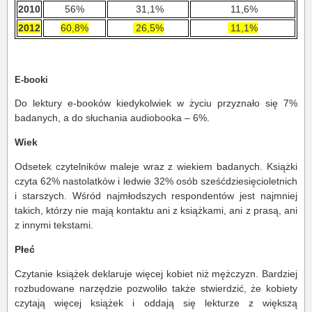
2010
56%
31,1%
11,6%
2012
60,8%
26,5%
11,1%
E-booki
Do lektury e-booków kiedykolwiek w życiu przyznało się 7%
badanych, a do słuchania audiobooka – 6%.
Wiek
Odsetek czytelników maleje wraz z wiekiem badanych. Książki
czyta 62% nastolatków i ledwie 32% osób sześćdziesięcioletnich
i starszych. Wśród najmłodszych respondentów jest najmniej
takich, którzy nie mają kontaktu ani z książkami, ani z prasą, ani
z innymi tekstami.
Płeć
Czytanie książek deklaruje więcej kobiet niż mężczyzn. Bardziej
rozbudowane narzędzie pozwoliło także stwierdzić, że kobiety
czytają więcej książek i oddają się lekturze z większą