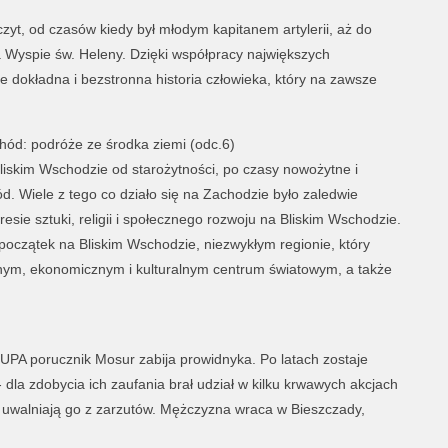
yt, od czasów kiedy był młodym kapitanem artylerii, aż do
a Wyspie św. Heleny. Dzięki współpracy największych
 dokładna i bezstronna historia człowieka, który na zawsze
hód: podróże ze środka ziemi (odc.6)
a Bliskim Wschodzie od starożytności, po czasy nowożytne i
 Wiele z tego co działo się na Zachodzie było zaledwie
sie sztuki, religii i społecznego rozwoju na Bliskim Wschodzie.
 początek na Bliskim Wschodzie, niezwykłym regionie, który
cznym, ekonomicznym i kulturalnym centrum światowym, a także
PA porucznik Mosur zabija prowidnyka. Po latach zostaje
la zdobycia ich zaufania brał udział w kilku krwawych akcjach
 uwalniają go z zarzutów. Mężczyzna wraca w Bieszczady,