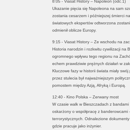
8:05 - Viasat History – Napoleon (odc.1)
Ukazanie pięcia się Napoleona na sam szcz
zostania cesarzem i późniejszej śmierci n
światowych ekspertów odtworzona zostanie
odmienił oblicze Europy.
9:15 - Viasat History – Ze wschodu na zac
Historia narodzin i rozkwitu cywilizacji n
ogromnego wpływu tego regionu na Zachód.
echem prawdziwie prężnych działań w zakre
Kluczowe fazy w historii świata miały swój
przez stulecia był najważniejszym polity
pomostem między Azją, Afryką i Europą.
12:40 - Kino Polska – Zerwany most
W czasie walk w Bieszczadach z bandami U
oskarżony o współpracę z banderowcami - d
terrorystycznych. Odnalezione dokumenty
gdzie pracuje jako inżynier.