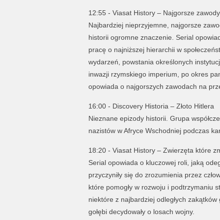
12:55 - Viasat History – Najgorsze zawody 
Najbardziej nieprzyjemne, najgorsze zawo
historii ogromne znaczenie. Serial opowia
pracę o najniższej hierarchii w społeczeńs
wydarzeń, powstania określonych instytuc
inwazji rzymskiego imperium, po okres pan
opowiada o najgorszych zawodach na przestr
16:00 - Discovery Historia – Złoto Hitlera
Nieznane epizody historii. Grupa współcze
nazistów w Afryce Wschodniej podczas kam
18:20 - Viasat History – Zwierzęta które zm
Serial opowiada o kluczowej roli, jaką odeg
przyczyniły się do zrozumienia przez czł
które pomogły w rozwoju i podtrzymaniu st
niektóre z najbardziej odległych zakątkó
gołębi decydowały o losach wojny.