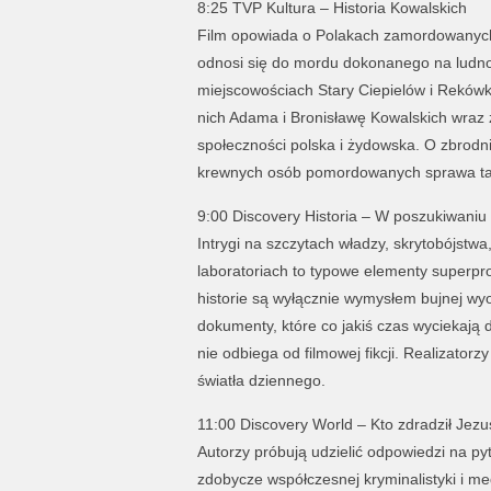
8:25 TVP Kultura – Historia Kowalskich
Film opowiada o Polakach zamordowanych
odnosi się do mordu dokonanego na ludnoś
miejscowościach Stary Ciepielów i Reków
nich Adama i Bronisławę Kowalskich wraz z
społeczności polska i żydowska. O zbrodni
krewnych osób pomordowanych sprawa ta 
9:00 Discovery Historia – W poszukiwaniu
Intrygi na szczytach władzy, skrytobójst
laboratoriach to typowe elementy superprod
historie są wyłącznie wymysłem bujnej wy
dokumenty, które co jakiś czas wyciekają d
nie odbiega od filmowej fikcji. Realizatorz
światła dziennego.
11:00 Discovery World – Kto zdradził Jez
Autorzy próbują udzielić odpowiedzi na py
zdobycze współczesnej kryminalistyki i me