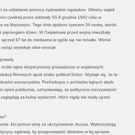
 za udzielanie pomocy żydowskim sąsiadom. Główny wątek
ci cywilnej przez oddziały SS 6 grudnia 1942 roku w
ka na Mazowszu. Tego dnia spalono żywcem 34 osoby, wśród
 pięciorgiem dzieci. W Ciepielowie przed wojną mieszkały
 sprzed 67 lat do niedawna w ogóle się nie mówiło. Wśród
wciąż wywołuje silne emocje.
 prawdy
wa, ściśle tajne eksperymenty prowadzone w wojskowych
ukcji filmowych spod znaku political fiction. Wydaje się, że te
obraźni scenarzystów. Pochodzące z archiwów tajnych służb
o opinii publicznej, uzmysławiają, że polityczna rzeczywistość
y zaglądają za kulisy wydarzeń, które nigdy nie miały ujrzeć
usa?
tanie: kto ponosi winę za ukrzyżowanie Jezusa. Wykorzystują
dycyny sądowej, by przeprowadzić śledztwo w tej sprawie.