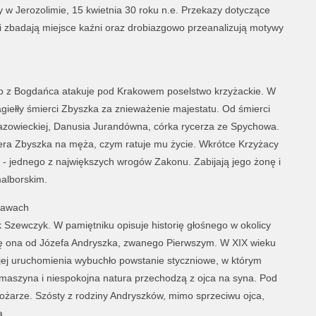
 w Jerozolimie, 15 kwietnia 30 roku n.e. Przekazy dotyczące
ci zbadają miejsce kaźni oraz drobiazgowo przeanalizują motywy
o z Bogdańca atakuje pod Krakowem poselstwo krzyżackie. W
giełły śmierci Zbyszka za znieważenie majestatu. Od śmierci
azowieckiej, Danusia Jurandówna, córka rycerza ze Spychowa.
ra Zbyszka na męża, czym ratuje mu życie. Wkrótce Krzyżacy
- jednego z największych wrogów Zakonu. Zabijają jego żonę i
alborskim.
elawach
k Szewczyk. W pamiętniku opisuje historię głośnego w okolicy
ę ona od Józefa Andryszka, zwanego Pierwszym. W XIX wieku
ej uruchomienia wybuchło powstanie styczniowe, w którym
inomaszyna i niespokojna natura przechodzą z ojca na syna. Pod
pożarze. Szósty z rodziny Andryszków, mimo sprzeciwu ojca,
a.