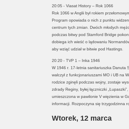
20:05 - Viasat History – Rok 1066
Rok 1066 w Anglii był rokiem przełomowym
Program opowiada o nich z punktu widzenia 
centrum tych zmian. Dwóch młodych mężczyzn
podczas bitwy pod Stamford Bridge pokon
dobiega ich wieść o lądowaniu Normandów
aby wziąć udział w bitwie pod Hastings.
20:20 - TVP 1 – Inka 1946
W 1946 r. 17-letnia sanitariuszka Danuta S
walczył z funkcjonariuszami MO i UB na War
rodzice zginęli podczas wojny, zostaje w
zdrady Reginy, byłej łączniczki „Łupaszki
umieszczona w pawilonie V więzienia w Gd
informacji. Rozpoczyna się trzygodzinna 
Wtorek, 12 marca