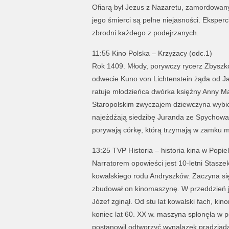
Ofiarą był Jezus z Nazaretu, zamordowany
jego śmierci są pełne niejasności. Eksper
zbrodni każdego z podejrzanych.
11:55 Kino Polska – Krzyżacy (odc.1)
Rok 1409. Młody, porywczy rycerz Zbyszk
odwecie Kuno von Lichtenstein żąda od Ja
ratuje młodzieńca dwórka księżny Anny M
Staropolskim zwyczajem dziewczyna wybie
najeżdżają siedzibę Juranda ze Spychowa 
porywają córkę, którą trzymają w zamku m
13:25 TVP Historia – historia kina w Popi
Narratorem opowieści jest 10-letni Stasze
kowalskiego rodu Andryszków. Zaczyna si
zbudował on kinomaszynę. W przeddzień j
Józef zginął. Od stu lat kowalski fach, k
koniec lat 60. XX w. maszyna spłonęła w 
postanowił odtworzyć wynalazek pradziad