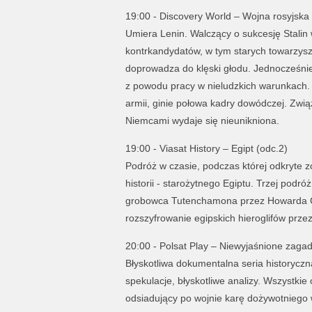
19:00 - Discovery World – Wojna rosyjska
Umiera Lenin. Walczący o sukcesję Stali
kontrkandydatów, w tym starych towarzyszy 
doprowadza do klęski głodu. Jednocześnie
z powodu pracy w nieludzkich warunkach. 
armii, ginie połowa kadry dowódczej. Związ
Niemcami wydaje się nieunikniona.
19:00 - Viasat History – Egipt (odc.2)
Podróż w czasie, podczas której odkryte zo
historii - starożytnego Egiptu. Trzej podró
grobowca Tutenchamona przez Howarda Ca
rozszyfrowanie egipskich hieroglifów prze
20:00 - Polsat Play – Niewyjaśnione zagad
Błyskotliwa dokumentalna seria historyczn
spekulacje, błyskotliwe analizy. Wszystkie
odsiadujący po wojnie karę dożywotnieg