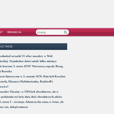
ST
REDAKCJA
CZ TAKŻE
odnalazł szczątki 55 ofiar masakry w Woli
eckiej. Najmłodsze dzieci miały kilka miesięcy
e kręcono 3. sezon 1670? Warszawę zagrały Brzeg,
i Roztoka
acie historyczne w 3. sezonie 1670. Kim byli Korybut
iecki, Eleonora Habsburżanka, Radziwiłł i
nowicz?
sador Ukrainy: w UPA byli zbrodniarze, ale w
 podziemiu też była duża ilość zbrodniczych aktów
, sezon 3 - recenzja. Adamczycha rusza w świat, ale
sze wie, dokąd zmierza