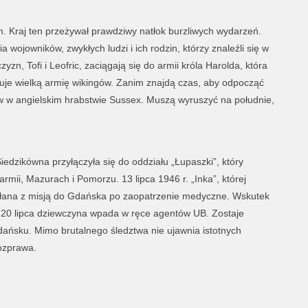
. Kraj ten przeżywał prawdziwy natłok burzliwych wydarzeń.
wojowników, zwykłych ludzi i ich rodzin, którzy znaleźli się w
, Tofi i Leofric, zaciągają się do armii króla Harolda, która
uje wielką armię wikingów. Zanim znajdą czas, aby odpocząć
 w angielskim hrabstwie Sussex. Muszą wyruszyć na południe,
iedzikówna przyłączyła się do oddziału „Łupaszki”, który
mii, Mazurach i Pomorzu. 13 lipca 1946 r. „Inka”, której
ysłana z misją do Gdańska po zaopatrzenie medyczne. Wskutek
”, 20 lipca dziewczyna wpada w ręce agentów UB. Zostaje
ańsku. Mimo brutalnego śledztwa nie ujawnia istotnych
rozprawa.