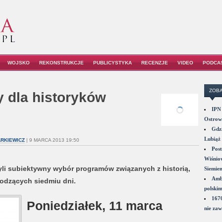
WOJSKO
REKONSTRUKCJE
PUBLICYSTYKA
RECENZJE
VIDEO
PODCA
ZOBA
y dla historyków
IPN 
Ostrowi
Gdzi
Lubiąż 
RKIEWICZ
| 9 MARCA 2013 19:50
Post
Wiśniow
zyli subiektywny wybór programów związanych z historią,
Siemie
Amba
odzących siedmiu dni.
polskim
1670
Poniedziałek, 11 marca
nie zaw