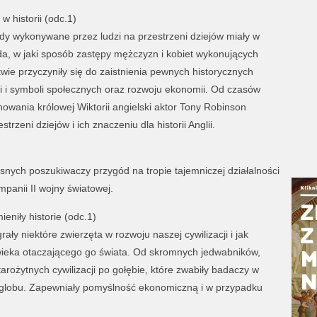
w historii (odc.1)
dy wykonywane przez ludzi na przestrzeni dziejów miały w
da, w jaki sposób zastępy mężczyzn i kobiet wykonujących
twie przyczyniły się do zaistnienia pewnych historycznych
ji i symboli społecznych oraz rozwoju ekonomii. Od czasów
owania królowej Wiktorii angielski aktor Tony Robinson
zeni dziejów i ich znaczeniu dla historii Anglii.
snych poszukiwaczy przygód na tropie tajemniczej działalności
panii II wojny światowej.
ieniły historie (odc.1)
rały niektóre zwierzęta w rozwoju naszej cywilizacji i jak
owieka otaczającego go świata. Od skromnych jedwabników,
arożytnych cywilizacji po gołębie, które zwabiły badaczy w
w globu. Zapewniały pomyślność ekonomiczną i w przypadku