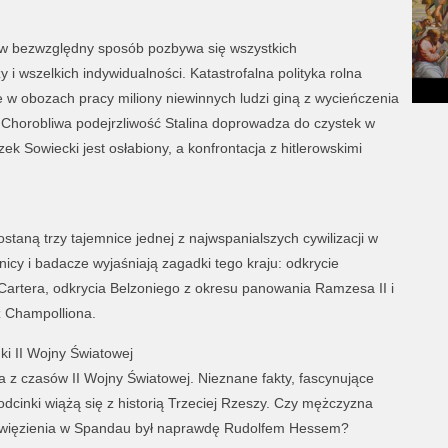
n w bezwzględny sposób pozbywa się wszystkich
i wszelkich indywidualności. Katastrofalna polityka rolna
 w obozach pracy miliony niewinnych ludzi giną z wycieńczenia
Chorobliwa podejrzliwość Stalina doprowadza do czystek w
ek Sowiecki jest osłabiony, a konfrontacja z hitlerowskimi
staną trzy tajemnice jednej z najwspanialszych cywilizacji w
żnicy i badacze wyjaśniają zagadki tego kraju: odkrycie
rtera, odkrycia Belzoniego z okresu panowania Ramzesa II i
z Champolliona.
ki II Wojny Światowej
a z czasów II Wojny Światowej. Nieznane fakty, fascynujące
 odcinki wiążą się z historią Trzeciej Rzeszy. Czy mężczyzna
o więzienia w Spandau był naprawdę Rudolfem Hessem?