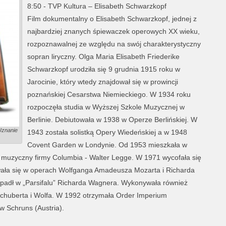
8:50 - TVP Kultura – Elisabeth Schwarzkopf
Film dokumentalny o Elisabeth Schwarzkopf, jednej z
najbardziej znanych śpiewaczek operowych XX wieku,
rozpoznawalnej ze względu na swój charakterystyczny
sopran liryczny. Olga Maria Elisabeth Friederike
Schwarzkopf urodziła się 9 grudnia 1915 roku w
Jarocinie, który wtedy znajdował się w prowincji
poznańskiej Cesarstwa Niemieckiego. W 1934 roku
rozpoczęła studia w Wyższej Szkole Muzycznej w
Berlinie. Debiutowała w 1938 w Operze Berlińskiej. W
 Uznanie
1943 została solistką Opery Wiedeńskiej a w 1948
Covent Garden w Londynie. Od 1953 mieszkała w
t muzyczny firmy Columbia - Walter Legge. W 1971 wycofała się
zowała się w operach Wolfganga Amadeusza Mozarta i Richarda
zypadł w „Parsifalu” Richarda Wagnera. Wykonywała również
 Schuberta i Wolfa. W 1992 otrzymała Order Imperium
w Schruns (Austria).