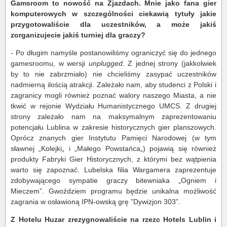
Gamsroom to nowość na Zjazdach. Mnie jako fana gier
komputerowych w szczególności ciekawią tytuły jakie
przygotowaliście dla uczestników, a może jakiś
zorganizujecie jakiś turniej dla graczy?
- Po długim namyśle postanowiliśmy ograniczyć się do jednego
gamesroomu, w wersji
unplugged
. Z jednej strony (jakkolwiek
by to nie zabrzmiało) nie chcieliśmy zasypać uczestników
nadmierną ilością atrakcji. Zależało nam, aby studenci z Polski i
zagranicy mogli również poznać walory naszego Miasta, a nie
tkwić w rejonie Wydziału Humanistycznego UMCS. Z drugiej
strony zależało nam na maksymalnym zaprezentowaniu
potencjału Lublina w zakresie historycznych gier planszowych.
Oprócz znanych gier Instytutu Pamięci Narodowej (w tym
sławnej „Kolejki„ i „Małego Powstańca„) pojawią się również
produkty Fabryki Gier Historycznych, z którymi bez wątpienia
warto się zapoznać. Lubelska filia Wargamera zaprezentuje
zdobywającego sympatie graczy bitewniaka „Ogniem i
Mieczem”. Gwoździem programu będzie unikalna możliwość
zagrania w osławioną IPN-owską grę ”Dywizjon 303”.
Z Hotelu Huzar zrezygnowaliście na rzezc Hotels Lublin i