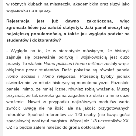
w różnych klubach na miasteczku akademickim oraz służył jako
wejściówka na imprezy.
Rejestracja jest już dawno zakończona, więc
zgromadziliście już całość statystyk. Jaki panel cieszył się
największą popularnością, a także jak wygląda podział na
studentów i doktorantów?
- Wygląda na to, że w stereotypie mówiącym, że historyk
zajmuje się przeważnie polityką i wojskowością jest dużo
prawdy. To właśnie
Homo politicus
i
Homo militans
zostały wręcz
oblężone przez studentów. Dość pokaźne są również panele
Homo socialis
i
Homo religiosus
. Przesadą byłoby jednak
stwierdzenie, że młodzi historycy są monotematyczni. Pozostałe
panele, mimo, że mniej liczne, również robią wrażenie. Muszę
przyznać, że tak szeroka gama zagadnień zrobiła na mnie duże
wrażenie. Nawet w przypadku najkrótszych modułów warto
zwrócić uwagę nie na ilość, ale na jakość przygotowanych
referatów. Spośród referentów aż 123 osoby (nie licząc gości
specjalnych) nosi tytuł magistra. Więcej niż 1/3 uczestników XXI
OZHS będzie zatem należeć do grona doktorantów.