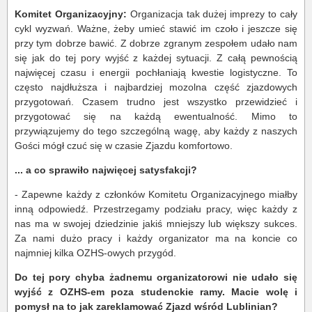
Komitet Organizacyjny:
Organizacja tak dużej imprezy to cały
cykl wyzwań. Ważne, żeby umieć stawić im czoło i jeszcze się
przy tym dobrze bawić. Z dobrze zgranym zespołem udało nam
się jak do tej pory wyjść z każdej sytuacji. Z całą pewnością
najwięcej czasu i energii pochłaniają kwestie logistyczne. To
często najdłuższa i najbardziej mozolna część zjazdowych
przygotowań. Czasem trudno jest wszystko przewidzieć i
przygotować się na każdą ewentualność. Mimo to
przywiązujemy do tego szczególną wagę, aby każdy z naszych
Gości mógł czuć się w czasie Zjazdu komfortowo.
... a co sprawiło najwięcej satysfakcji?
- Zapewne każdy z członków Komitetu Organizacyjnego miałby
inną odpowiedź. Przestrzegamy podziału pracy, więc każdy z
nas ma w swojej dziedzinie jakiś mniejszy lub większy sukces.
Za nami dużo pracy i każdy organizator ma na koncie co
najmniej kilka OZHS-owych przygód.
Do tej pory chyba żadnemu organizatorowi nie udało się
wyjść z OZHS-em poza studenckie ramy. Macie wolę i
pomysł na to jak zareklamować Zjazd wśród Lublinian?