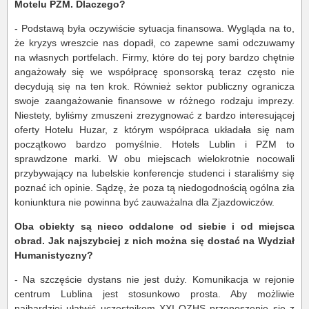
Motelu PZM. Dlaczego?
- Podstawą była oczywiście sytuacja finansowa. Wygląda na to,
że kryzys wreszcie nas dopadł, co zapewne sami odczuwamy
na własnych portfelach. Firmy, które do tej pory bardzo chętnie
angażowały się we współpracę sponsorską teraz często nie
decydują się na ten krok. Również sektor publiczny ogranicza
swoje zaangażowanie finansowe w różnego rodzaju imprezy.
Niestety, byliśmy zmuszeni zrezygnować z bardzo interesującej
oferty Hotelu Huzar, z którym współpraca układała się nam
początkowo bardzo pomyślnie. Hotels Lublin i PZM to
sprawdzone marki. W obu miejscach wielokrotnie nocowali
przybywający na lubelskie konferencje studenci i staraliśmy się
poznać ich opinie. Sądzę, że poza tą niedogodnością ogólna zła
koniunktura nie powinna być zauważalna dla Zjazdowiczów.
Oba obiekty są nieco oddalone od siebie i od miejsca
obrad. Jak najszybciej z nich można się dostać na Wydział
Humanistyczny?
- Na szczęście dystans nie jest duży. Komunikacja w rejonie
centrum Lublina jest stosunkowo prosta. Aby możliwie
najbardziej ułatwić uczestnikom XXI OZHS przenoszenie się z