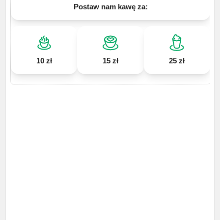
Postaw nam kawę za:
10 zł
15 zł
25 zł