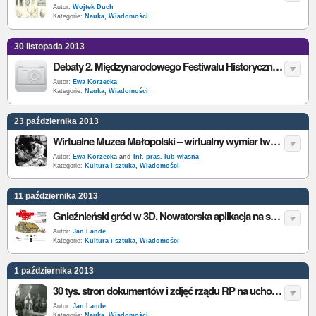
Autor:
Wojtek Duch
Kategorie:
Nauka
,
Wiadomości
30 listopada 2013
Debaty 2. Międzynarodowego Festiwalu Historycznego „Wiek XX. Anamneses” [video]
Autor:
Ewa Korzecka
Kategorie:
Nauka
,
Wiadomości
23 października 2013
Wirtualne Muzea Małopolski – wirtualny wymiar twórczości Tadeusza Kantora
Autor:
Ewa Korzecka
and
Inf. pras. lub własna
Kategorie:
Kultura i sztuka
,
Wiadomości
11 października 2013
Gnieźnieński gród w 3D. Nowatorska aplikacja na smartfony
Autor:
Jan Lande
Kategorie:
Kultura i sztuka
,
Wiadomości
1 października 2013
30 tys. stron dokumentów i zdjęć rządu RP na uchodźstwie dostępne w internecie
Autor:
Jan Lande
Kategorie:
Nauka
,
Wiadomości