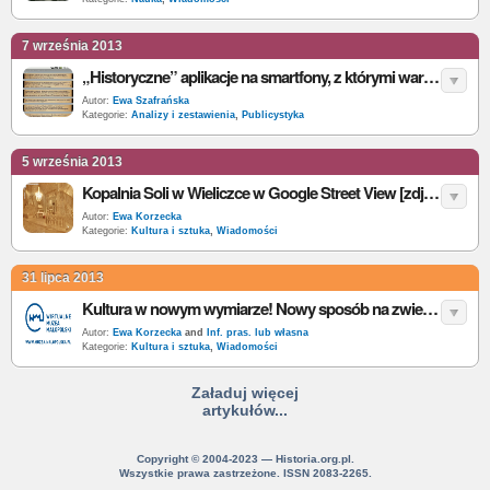
7 września 2013
„Historyczne” aplikacje na smartfony, z którymi warto się zapoznać
Autor:
Ewa Szafrańska
Kategorie:
Analizy i zestawienia
,
Publicystyka
5 września 2013
Kopalnia Soli w Wieliczce w Google Street View [zdjęcia]
Autor:
Ewa Korzecka
Kategorie:
Kultura i sztuka
,
Wiadomości
31 lipca 2013
Kultura w nowym wymiarze! Nowy sposób na zwiedzanie małopolskich muzeów
Autor:
Ewa Korzecka
and
Inf. pras. lub własna
Kategorie:
Kultura i sztuka
,
Wiadomości
Załaduj więcej
artykułów...
Copyright © 2004-2023 — Historia.org.pl.
Wszystkie prawa zastrzeżone. ISSN 2083-2265.