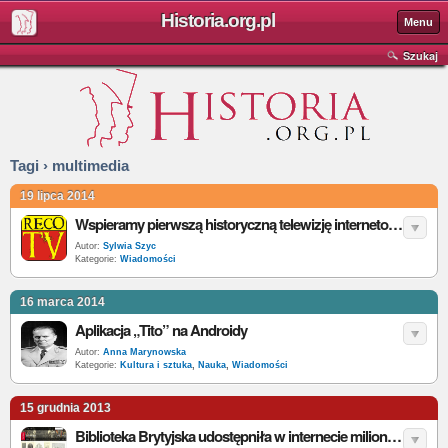
Historia.org.pl
Menu
Szukaj
Tagi › multimedia
19 lipca 2014
Wspieramy pierwszą historyczną telewizję internetową Reco TV
Autor:
Sylwia Szyc
Kategorie:
Wiadomości
16 marca 2014
Aplikacja „Tito” na Androidy
Autor:
Anna Marynowska
Kategorie:
Kultura i sztuka
,
Nauka
,
Wiadomości
15 grudnia 2013
Biblioteka Brytyjska udostępniła w internecie milion ilustracji