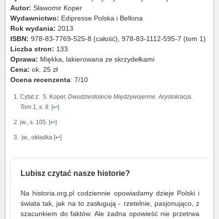
Autor:
Sławomir Koper
Wydawnictwo:
Edipresse Polska i Bellona
Rok wydania:
2013
ISBN:
978-83-7769-525-8 (całość), 978-83-1112-595-7 (tom 1)
Liczba stron:
133
Oprawa:
Miękka, lakierowana ze skrzydełkami
Cena:
ok. 25 zł
Ocena recenzenta
: 7/10
Cytat z: S. Koper,
Dwudziestolecie Międzywojenne. Arystokracja.
Tom 1, s. 9.
[
↩
]
jw., s. 105. [
↩
]
jw., okładka [
↩
]
Lubisz czytać nasze historie?
Na historia.org.pl codziennie opowiadamy dzieje Polski i
świata tak, jak na to zasługują - rzetelnie, pasjonująco, z
szacunkiem do faktów. Ale żadna opowieść nie przetrwa