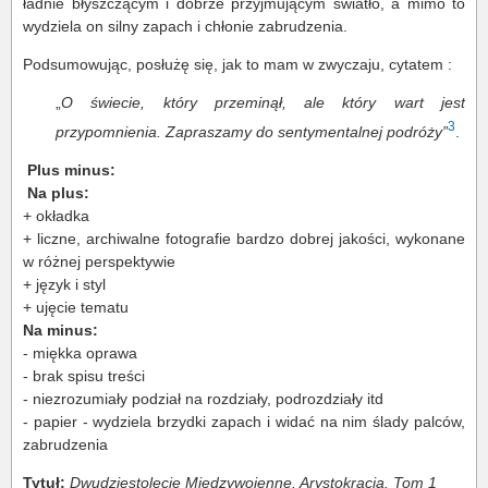
ładnie błyszczącym i dobrze przyjmującym światło, a mimo to
wydziela on silny zapach i chłonie zabrudzenia.
Podsumowując, posłużę się, jak to mam w zwyczaju, cytatem :
„
O świecie, który przeminął, ale który wart jest
3
przypomnienia. Zapraszamy do sentymentalnej podróży”
.
Plus minus:
Na plus:
+ okładka
+ liczne, archiwalne fotografie bardzo dobrej jakości, wykonane
w różnej perspektywie
+ język i styl
+ ujęcie tematu
Na minus:
- miękka oprawa
- brak spisu treści
- niezrozumiały podział na rozdziały, podrozdziały itd
- papier - wydziela brzydki zapach i widać na nim ślady palców,
zabrudzenia
Tytuł:
Dwudziestolecie Międzywojenne. Arystokracja. Tom 1