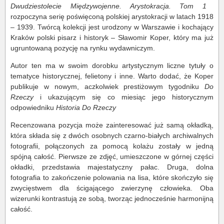
Dwudziestolecie Międzywojenne. Arystokracja. Tom 1
rozpoczyna serię poświęconą polskiej arystokracji w latach 1918
– 1939. Twórcą kolekcji jest urodzony w Warszawie i kochający
Kraków polski pisarz i historyk – Sławomir Koper, który ma już
ugruntowaną pozycję na rynku wydawniczym.
Autor ten ma w swoim dorobku artystycznym liczne tytuły o
tematyce historycznej, felietony i inne. Warto dodać, że Koper
publikuje w nowym, aczkolwiek prestiżowym tygodniku
Do
Rzeczy
i ukazującym się co miesiąc jego historycznym
odpowiedniku
Historia Do Rzeczy
Recenzowana pozycja może zainteresować już samą okładką,
która składa się z dwóch osobnych czarno-białych archiwalnych
fotografii, połączonych za pomocą kolażu zostały w jedną
spójną całość. Pierwsze ze zdjęć, umieszczone w górnej części
okładki, przedstawia majestatyczny pałac. Druga, dolna
fotografia to zakończenie polowania na lisa, które skończyło się
zwycięstwem dla ścigającego zwierzynę człowieka. Oba
wizerunki kontrastują ze sobą, tworząc jednocześnie harmonijną
całość.