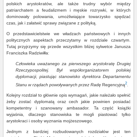
polskich arystokratów, ale także trudny wybór między
patriarchatem a feudalizmem i męskie rozrywki, w których
dominowały polowania, umożliwiające towarzysko spędzać
czas, jak i załatwić sprawy związane z polityką.
O przedstawicielstwie we władzach państwowych i innych
politycznych aspektach przeczytamy w rozdziale czwartym.
Tutaj przyjrzymy się przede wszystkim bliżej sylwetce Janusza
Franciszka Radziwiłła:
Człowieka uważanego za pierwszego arystokratę Drugiej
Rzeczypospolitej. Był współorganizatorem polskiej
dyplomacji, piastując stanowisko dyrektora Departamentu
2
Stanu w rządach powoływanych przez Radę
Regencyjną
.
Kolejny rozdział to głównie opis wymagań, jakie należało spełnić
żeby zostać dyplomatą oraz cech jakie powinien posiadać
kompetentny i szanowany ambasador. Ta część książki
wyjaśnia, dlaczego stanowiska te mogli piastować tylko
arystokraci i osoby wyznania mojżeszowego.
Jednym z bardziej rozbudowanych rozdziałów jest ten