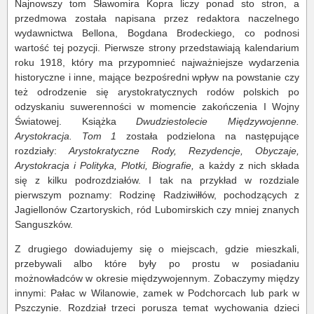
Najnowszy tom Sławomira Kopra liczy ponad sto stron, a
przedmowa została napisana przez redaktora naczelnego
wydawnictwa Bellona, Bogdana Brodeckiego, co podnosi
wartość tej pozycji. Pierwsze strony przedstawiają kalendarium
roku 1918, który ma przypomnieć najważniejsze wydarzenia
historyczne i inne, mające bezpośredni wpływ na powstanie czy
też odrodzenie się arystokratycznych rodów polskich po
odzyskaniu suwerenności w momencie zakończenia I Wojny
Światowej. Książka
Dwudziestolecie Międzywojenne.
Arystokracja. Tom 1
została podzielona na następujące
rozdziały:
Arystokratyczne Rody, Rezydencje, Obyczaje,
Arystokracja i Polityka, Plotki, Biografie,
a
każdy z nich składa
się z kilku podrozdziałów. I tak na przykład w rozdziale
pierwszym poznamy: Rodzinę Radziwiłłów, pochodzących z
Jagiellonów Czartoryskich, ród Lubomirskich czy mniej znanych
Sanguszków.
Z drugiego dowiadujemy się o miejscach, gdzie mieszkali,
przebywali albo które były po prostu w posiadaniu
możnowładców w okresie międzywojennym. Zobaczymy między
innymi: Pałac w Wilanowie, zamek w Podchorcach lub park w
Pszczynie. Rozdział trzeci porusza temat wychowania dzieci