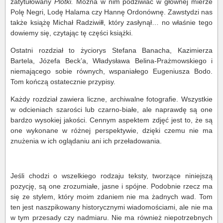
zatytułowany
Plotki.
Można w nim podziwiać w głównej mierze
Polę Negri, Lodę Halama czy Hannę Ordonównę. Zawstydzi nas
także książę Michał Radziwiłł, który zasłynął… no właśnie tego
dowiemy się, czytając tę części książki.
Ostatni rozdział to życiorys Stefana Banacha, Kazimierza
Bartela, Józefa Beck’a, Władysława Belina-Prażmowskiego i
niemającego sobie równych, wspaniałego Eugeniusza Bodo.
Tom kończą ostatecznie przypisy.
Każdy rozdział zawiera liczne, archiwalne fotografie. Wszystkie
w odcieniach szarości lub czarno-białe, ale naprawdę są one
bardzo wysokiej jakości. Cennym aspektem zdjęć jest to, że są
one wykonane w różnej perspektywie, dzięki czemu nie ma
znużenia w ich oglądaniu ani ich przeładowania.
Jeśli chodzi o wszelkiego rodzaju teksty, tworzące niniejszą
pozycję, są one zrozumiałe, jasne i spójne. Podobnie rzecz ma
się ze stylem, który moim zdaniem nie ma żadnych wad. Tom
ten jest naszpikowany historycznymi wiadomościami, ale nie ma
w tym przesady czy nadmiaru. Nie ma również niepotrzebnych