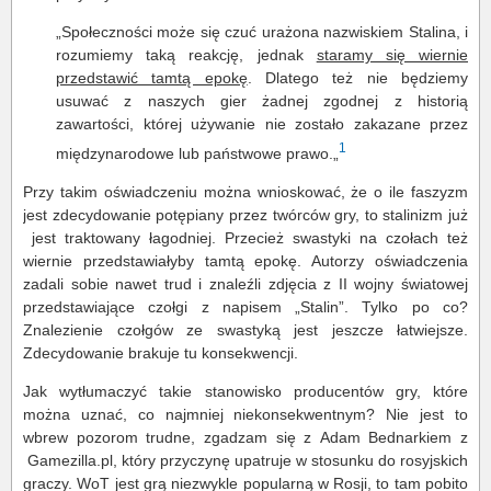
„Społeczności może się czuć urażona nazwiskiem Stalina, i
rozumiemy taką reakcję, jednak
staramy się wiernie
przedstawić tamtą epokę
. Dlatego też nie będziemy
usuwać z naszych gier żadnej zgodnej z historią
zawartości, której używanie nie zostało zakazane przez
1
międzynarodowe lub państwowe prawo.„
Przy takim oświadczeniu można wnioskować, że o ile faszyzm
jest zdecydowanie potępiany przez twórców gry, to stalinizm już
jest traktowany łagodniej. Przecież swastyki na czołach też
wiernie przedstawiałyby tamtą epokę. Autorzy oświadczenia
zadali sobie nawet trud i znaleźli zdjęcia z II wojny światowej
przedstawiające czołgi z napisem „Stalin”. Tylko po co?
Znalezienie czołgów ze swastyką jest jeszcze łatwiejsze.
Zdecydowanie brakuje tu konsekwencji.
Jak wytłumaczyć takie stanowisko producentów gry, które
można uznać, co najmniej niekonsekwentnym? Nie jest to
wbrew pozorom trudne, zgadzam się z Adam Bednarkiem z
Gamezilla.pl, który przyczynę upatruje w stosunku do rosyjskich
graczy. WoT jest grą niezwykle popularną w Rosji, to tam pobito