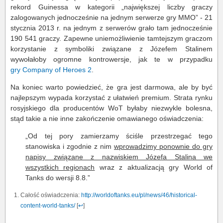
rekord Guinessa w kategorii „największej liczby graczy
zalogowanych jednocześnie na jednym serwerze gry MMO” - 21
stycznia 2013 r. na jednym z serwerów grało tam jednocześnie
190 541 graczy. Zapewne uniemożliwienie tamtejszym graczom
korzystanie z symboliki związane z Józefem Stalinem
wywołałoby ogromne kontrowersje, jak te w przypadku
gry Company of Heroes 2
.
Na koniec warto powiedzieć, że gra jest darmowa, ale by być
najlepszym wypada korzystać z ułatwień premium. Strata rynku
rosyjskiego dla producentów WoT byłaby niezwykle bolesna,
stąd takie a nie inne zakończenie omawianego oświadczenia:
„Od tej pory zamierzamy ściśle przestrzegać tego
stanowiska i zgodnie z nim
wprowadzimy ponownie do gry
napisy związane z nazwiskiem Józefa Stalina we
wszystkich regionach
wraz z aktualizacją gry World of
Tanks do wersji 8.8.”
Całość oświadczenia:
http://worldoftanks.eu/pl/news/46/historical-
content-world-tanks/
[
↩
]