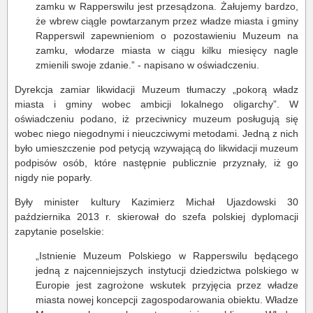
zamku w Rapperswilu jest przesądzona. Żałujemy bardzo,
że wbrew ciągle powtarzanym przez władze miasta i gminy
Rapperswil zapewnieniom o pozostawieniu Muzeum na
zamku, włodarze miasta w ciągu kilku miesięcy nagle
zmienili swoje zdanie.” - napisano w oświadczeniu.
Dyrekcja zamiar likwidacji Muzeum tłumaczy „pokorą władz
miasta i gminy wobec ambicji lokalnego oligarchy”. W
oświadczeniu podano, iż przeciwnicy muzeum posługują się
wobec niego niegodnymi i nieuczciwymi metodami. Jedną z nich
było umieszczenie pod petycją wzywającą do likwidacji muzeum
podpisów osób, które następnie publicznie przyznały, iż go
nigdy nie poparły.
Były minister kultury Kazimierz Michał Ujazdowski 30
października 2013 r. skierował do szefa polskiej dyplomacji
zapytanie poselskie:
„Istnienie Muzeum Polskiego w Rapperswilu będącego
jedną z najcenniejszych instytucji dziedzictwa polskiego w
Europie jest zagrożone wskutek przyjęcia przez władze
miasta nowej koncepcji zagospodarowania obiektu. Władze