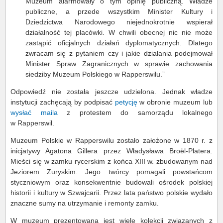
Muzeum alarmowały o tym opinię publiczną. Władze
publiczne, a przede wszystkim Minister Kultury i
Dziedzictwa Narodowego niejednokrotnie wspierał
działalność tej placówki. W chwili obecnej nic nie może
zastąpić oficjalnych działań dyplomatycznych. Dlatego
zwracam się z pytaniem czy i jakie działania podejmował
Minister Spraw Zagranicznych w sprawie zachowania
siedziby Muzeum Polskiego w Rapperswilu.”
Odpowiedź nie została jeszcze udzielona. Jednak władze
instytucji zachęcają by podpisać
petycję
w obronie muzeum lub
wysłać maila
z protestem do samorządu lokalnego
w Rapperswil.
Muzeum Polskie w Rapperswilu zostało założone w 1870 r. z
inicjatywy Agatona Gillera przez Władysława Broël-Platera.
Mieści się w zamku rycerskim z końca XIII w. zbudowanym nad
Jeziorem Zuryskim. Jego twórcy pomagali powstańcom
styczniowym oraz konsekwentnie budowali ośrodek polskiej
historii i kultury w Szwajcarii. Przez lata państwo polskie wydało
znaczne sumy na utrzymanie i remonty zamku.
W muzeum prezentowana jest wiele kolekcji związanych z