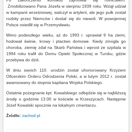
Po zakończeniu konfliktu zajmował się rolnictwem.
Zmobilizowano Pana Józefa w sierpniu 1939 roku. Wziął udział
w kampanii wrześniowej, walczył w artylerii, ale jego pułk został
rozbity przez Niemców i dostał się do niewoli. W powojennej
Polsce osiedlił się w Przemysławiu.
Mimo podeszłego wieku, aż do 1993 r. uprawiał 9 ha ziemi,
hodował świnie, krowy i ptactwo domowe. Kiedy zmogła go
choroba, ziemię zdał na Skarb Państwa i wprost ze szpitala w
1994 roku trafił do Domu Opieki Społecznej w Tursku, gdzie
przebywa do dziś.
W dniu swoich 110. urodzin został uhonorowany Krzyżem
Oficerskim Orderu Odrodzenia Polski, a w lutym 2012 r. został
awansowany do stopnia kapitana Wojska Polskiego.
Ostatnie pożegnanie kpt. Kowalskiego odbędzie się w najbliższą
środę o godzinie 13.00 w kościele w Krzeszycach. Następnie
Józef Kowalski spocznie na lokalnym cmentarzu.
Źródło:
zachod.pl