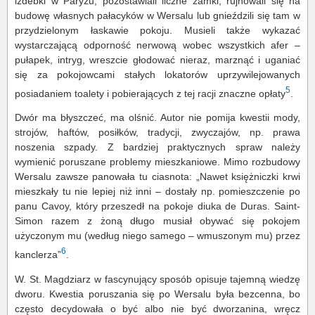
izdebki w Paryżu, pozostawiali liczne zamki, rujnowali się na
budowę własnych pałacyków w Wersalu lub gnieździli się tam w
przydzielonym łaskawie pokoju. Musieli także wykazać
wystarczającą odporność nerwową wobec wszystkich afer –
pułapek, intryg, wreszcie głodować nieraz, marznąć i uganiać
się za pokojowcami stałych lokatorów uprzywilejowanych
5
posiadaniem toalety i pobierających z tej racji znaczne opłaty
.
Dwór ma błyszczeć, ma olśnić. Autor nie pomija kwestii mody,
strojów, haftów, posiłków, tradycji, zwyczajów, np. prawa
noszenia szpady. Z bardziej praktycznych spraw należy
wymienić poruszane problemy mieszkaniowe. Mimo rozbudowy
Wersalu zawsze panowała tu ciasnota: „Nawet księżniczki krwi
mieszkały tu nie lepiej niż inni – dostały np. pomieszczenie po
panu Cavoy, który przeszedł na pokoje diuka de Duras. Saint-
Simon razem z żoną długo musiał obywać się pokojem
użyczonym mu (według niego samego – wmuszonym mu) przez
6
kanclerza”
.
W. St. Magdziarz w fascynujący sposób opisuje tajemną wiedzę
dworu. Kwestia poruszania się po Wersalu była bezcenna, bo
często decydowała o być albo nie być dworzanina, wręcz