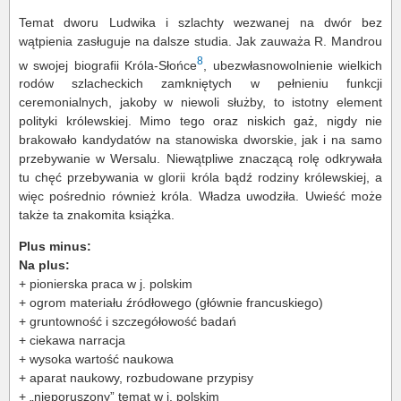
Temat dworu Ludwika i szlachty wezwanej na dwór bez
wątpienia zasługuje na dalsze studia. Jak zauważa R. Mandrou
8
w swojej biografii Króla-Słońce
, ubezwłasnowolnienie wielkich
rodów szlacheckich zamkniętych w pełnieniu funkcji
ceremonialnych, jakoby w niewoli służby, to istotny element
polityki królewskiej. Mimo tego oraz niskich gaż, nigdy nie
brakowało kandydatów na stanowiska dworskie, jak i na samo
przebywanie w Wersalu. Niewątpliwe znaczącą rolę odkrywała
tu chęć przebywania w glorii króla bądź rodziny królewskiej, a
więc pośrednio również króla. Władza uwodziła. Uwieść może
także ta znakomita książka.
Plus minus:
Na plus:
+ pionierska praca w j. polskim
+ ogrom materiału źródłowego (głównie francuskiego)
+ gruntowność i szczegółowość badań
+ ciekawa narracja
+ wysoka wartość naukowa
+ aparat naukowy, rozbudowane przypisy
+ „nieporuszony” temat w j. polskim