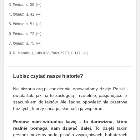
Ibidem
, s. 39. [
↩
]
Ibidem
, s. 41. [
↩
]
Ibidem
, s. 51. [
↩
]
Ibidem
, s. 72. [
↩
]
Ibidem
, s. 75. [
↩
]
R. Mandrou, Luis XIV,
Paris 1973
, s. 117. [
↩
]
Lubisz czytać nasze historie?
Na historia.org.pl codziennie opowiadamy dzieje Polski i
świata tak, jak na to zasługują - rzetelnie, pasjonująco, z
szacunkiem do faktów. Ale żadna opowieść nie przetrwa
bez tych, którzy chcą jej słuchać i ją wspierać.
Postaw nam wirtualną kawę - to darowizna, która
realnie pomaga nam działać dalej
. To dzięki takim
gestom możemy nadal pisać o zwycięstwach, bohaterach