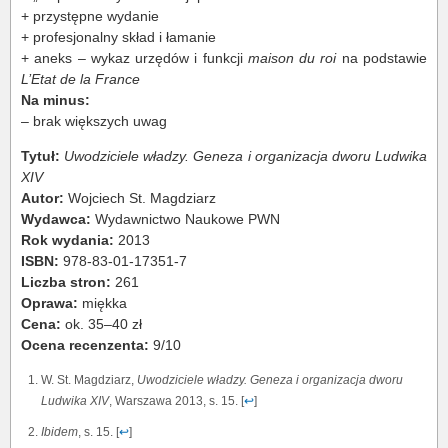
+ przystępne wydanie
+ profesjonalny skład i łamanie
+ aneks – wykaz urzędów i funkcji
maison du roi
na podstawie
L’Etat de la France
Na minus:
– brak większych uwag
Tytuł:
Uwodziciele władzy. Geneza i organizacja dworu Ludwika
XIV
Autor:
Wojciech St. Magdziarz
Wydawca:
Wydawnictwo Naukowe PWN
Rok wydania:
2013
ISBN:
978-83-01-17351-7
Liczba stron:
261
Oprawa:
miękka
Cena:
ok. 35–40 zł
Ocena recenzenta:
9/10
W. St. Magdziarz,
Uwodziciele władzy. Geneza i organizacja dworu
Ludwika XIV
, Warszawa 2013, s. 15. [
↩
]
Ibidem
, s. 15. [
↩
]