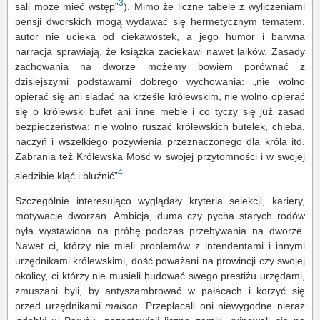
3
sali może mieć wstęp”
). Mimo że liczne tabele z wyliczeniami
pensji dworskich mogą wydawać się hermetycznym tematem,
autor nie ucieka od ciekawostek, a jego humor i barwna
narracja sprawiają, że książka zaciekawi nawet laików. Zasady
zachowania na dworze możemy bowiem porównać z
dzisiejszymi podstawami dobrego wychowania: „nie wolno
opierać się ani siadać na krześle królewskim, nie wolno opierać
się o królewski bufet ani inne meble i co tyczy się już zasad
bezpieczeństwa: nie wolno ruszać królewskich butelek, chleba,
naczyń i wszelkiego pożywienia przeznaczonego dla króla itd.
Zabrania też Królewska Mość w swojej przytomności i w swojej
4
siedzibie kląć i bluźnić”
.
Szczególnie interesująco wyglądały kryteria selekcji, kariery,
motywacje dworzan. Ambicja, duma czy pycha starych rodów
była wystawiona na próbę podczas przebywania na dworze.
Nawet ci, którzy nie mieli problemów z intendentami i innymi
urzędnikami królewskimi, dość poważani na prowincji czy swojej
okolicy, ci którzy nie musieli budować swego prestiżu urzędami,
zmuszani byli, by antyszambrować w pałacach i korzyć się
przed urzędnikami
maison
. Przepłacali oni niewygodne nieraz