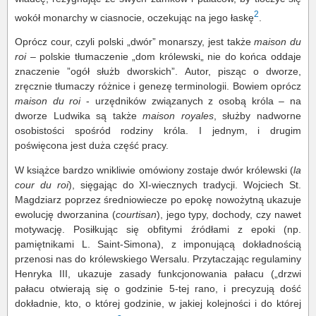
2
wokół monarchy w ciasnocie, oczekując na jego łaskę
.
Oprócz cour, czyli polski „dwór” monarszy, jest także
maison du
roi
– polskie tłumaczenie „dom królewski„ nie do końca oddaje
znaczenie ”ogół służb dworskich”. Autor, pisząc o dworze,
zręcznie tłumaczy różnice i genezę terminologii. Bowiem oprócz
maison du roi
- urzędników związanych z osobą króla – na
dworze Ludwika są także
maison royales
, służby nadworne
osobistości spośród rodziny króla. I jednym, i drugim
poświęcona jest duża część pracy.
W książce bardzo wnikliwie omówiony zostaje dwór królewski (
la
cour du roi
), sięgając do XI-wiecznych tradycji. Wojciech St.
Magdziarz poprzez średniowiecze po epokę nowożytną ukazuje
ewolucję dworzanina (
courtisan
), jego typy, dochody, czy nawet
motywację. Posiłkując się obfitymi źródłami z epoki (np.
pamiętnikami L. Saint-Simona), z imponującą dokładnością
przenosi nas do królewskiego Wersalu. Przytaczając regulaminy
Henryka III, ukazuje zasady funkcjonowania pałacu („drzwi
pałacu otwierają się o godzinie 5-tej rano, i precyzują dość
dokładnie, kto, o której godzinie, w jakiej kolejności i do której