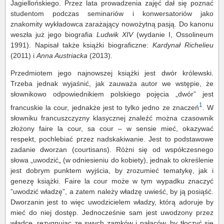
Jagiellońskiego. Przez lata prowadzenia zajęć dał się poznać
studentom podczas seminariów i konwersatoriów jako
znakomity wykładowca zarażający nowożytną pasją. Do kanonu
weszła już jego biografia
Ludwik XIV
(wydanie I, Ossolineum
1991). Napisał także książki biograficzne:
Kardynał Richelieu
(2011) i
Anna Austriacka
(2013).
Przedmiotem jego najnowszej książki jest dwór królewski.
Trzeba jednak wyjaśnić, jak zauważa autor we wstępie, że
słownikowo odpowiednikiem polskiego pojęcia „dwór” jest
1
francuskie la cour, jednakże jest to tylko jedno ze znaczeń
. W
słowniku francuszczyzny klasycznej znaleźć można czasownik
złożony faire la cour, sa cour – w sensie mieć, okazywać
respekt, pochlebiać przez nadskakiwanie. Jest to podstawowe
zadanie dworzan (courtisans). Różni się od współczesnego
słowa „uwodzić„ (w odniesieniu do kobiety), jednak to określenie
jest dobrym punktem wyjścia, by zrozumieć tematykę, jak i
genezę książki. Faire la cour może w tym wypadku znaczyć
”uwodzić władzę”, a zatem należy władzę uwieść, by ją posiąść.
Dworzanin jest to więc uwodzicielem władzy, którą adoruje by
mieć do niej dostęp. Jednocześnie sam jest uwodzony przez
władcę, rezygnując ze swych zamków i pałaców, by tłoczyć się