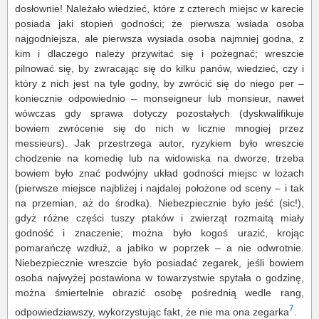
dosłownie! Należało wiedzieć, które z czterech miejsc w karecie
posiada jaki stopień godności; że pierwsza wsiada osoba
najgodniejsza, ale pierwsza wysiada osoba najmniej godna, z
kim i dlaczego należy przywitać się i pożegnać; wreszcie
pilnować się, by zwracając się do kilku panów, wiedzieć, czy i
który z nich jest na tyle godny, by zwrócić się do niego per –
koniecznie odpowiednio – monseigneur lub monsieur, nawet
wówczas gdy sprawa dotyczy pozostałych (dyskwalifikuje
bowiem zwrócenie się do nich w licznie mnogiej przez
messieurs). Jak przestrzega autor, ryzykiem było wreszcie
chodzenie na komedię lub na widowiska na dworze, trzeba
bowiem było znać podwójny układ godności miejsc w lożach
(pierwsze miejsce najbliżej i najdalej położone od sceny – i tak
na przemian, aż do środka). Niebezpiecznie było jeść (sic!),
gdyż różne części tuszy ptaków i zwierząt rozmaitą miały
godność i znaczenie; można było kogoś urazić, krojąc
pomarańczę wzdłuż, a jabłko w poprzek – a nie odwrotnie.
Niebezpiecznie wreszcie było posiadać zegarek, jeśli bowiem
osoba najwyżej postawiona w towarzystwie spytała o godzinę,
można śmiertelnie obrazić osobę pośrednią wedle rang,
7
odpowiedziawszy, wykorzystując fakt, że nie ma ona zegarka
.