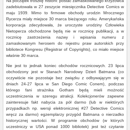
Na początek troszkę historii: postać zamaskowanego krzyżowca
zadebiutowała w 27 zeszycie miesięcznika Detective Comics w
maju 1939. Mimo to firmowe obchody urodzin Mrocznego
Rycerza miały miejsce 30 marca bieżącego roku. Amerykańska
korporacja zdecydowała, że uroczyste urodziny Człowieka
Nietoperza obchodzone będą nie w rocznicę publikacji, a w
rocznicę zastrzeżenia nazwy i wpisania numeru z
zamaskowanym herosem do rejestru praw autorskich przy
bibliotece Kongresu (Registrar of Copyrights), co miało miejsce
właśnie 30 marca.
Nie jest to jednak koniec obchodów rocznicowych. 23 lipca
obchodzony jest w Stanach Narodowy Dzień Batmana (co
oczywiście nie pozostaje bez związku z odbywającym się w
dniach 24-27 lipca w San Diego Comic Conem), podczas
którego fani strażnika Gotham będą mieli możność
uczestniczenia w szeregu atrakcji. Kolekcjonerów zapewne
zainteresuje fakt nabycia za pół darmo (lub w niektórych
przypadkach np. wersji elektronicznej #27 Detective Comics
wręcz za darmo) egzemplarzy przygód Batmana o nierzadko
historycznej wartości. W programie obchodów (w których
uczestniczy w USA ponad 1000 bibliotek) jest też czytanie