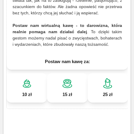
świata tak, jak na to zasługują - rzetelnie, pasjonująco, z
szacunkiem do faktów. Ale żadna opowieść nie przetrwa
bez tych, którzy chcą jej słuchać i ją wspierać.
Postaw nam wirtualną kawę - to darowizna, która
realnie pomaga nam działać dalej
. To dzięki takim
gestom możemy nadal pisać o zwycięstwach, bohaterach
i wydarzeniach, które zbudowały naszą tożsamość.
Postaw nam kawę za:
10 zł
15 zł
25 zł