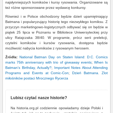
najsłynniejszych komiksów i kursy rysowania. Organizowane są
też różne sponsorowane przez wydawcę konkursy.
Również i w Polsce obchodzony będzie dzień upamiętniający
Batmana i popularyzujący historię tego niezwykłego komiksu. Z
przyczyn marketingowo-logistycznych odbywać się on będzie w
piątek 25 lipca w Poznaniu w Bibliotece Uniwersyteckiej przy
ulicy Ratajczaka 38/40. W programie, prócz serii prelekcji,
czytelni komiksów i kursów rysowania, dostępna będzie
możliwość nabycia komiksów z rysowanym herosem.
Źródła:
National Batman Day on Staten Island: D.C. Comics
marks 75th anniversary with trio of giveaway events
;
When Is
Batman’s Birthday, Actually?
;
Important Notes About Attending
Programs and Events at Comic-Con
;
Dzień Batmana. Zlot
miłośników postaci Mrocznego Rycerza
Lubisz czytać nasze historie?
Na historia.org.pl codziennie opowiadamy dzieje Polski i