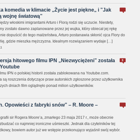
ka komedia w klimacie „Życie jest piękne„ i ”Jak
ą wojnę światową”
dzy włoskimi imigrantami Arturo i Florą rodzi się uczucie. Niestety,
y zostało dawno zaplanowane przez jej wujka, który obiecał jej rękę
 nie dopuścić do tego małżeństwa, Arturo postanawia skłonić ojca Flory do
ylię, gdzie mieszka mężczyzna. Idealnym rozwiązaniem wydaje […]
11
rsja hitowego filmu IPN „Niezwyciężeni” została
3
 Youtube
lmu IPN o polskiej historii została zablokowana na Youtube.com.
są roszczenia dotyczące praw autorskich zgłoszone przez użytkownika
zych dniach film oglądnęło ponad milion użytkowników.
h. Opowieści z fabryki snów” – R. Moore –
ografii sir Rogera Moore’a, zmarłego 23 maja 2017 r., może obecnie
budzać co najmniej ironiczne uśmieszki. Jednak dla czytelników tej
adkowy, bowiem autor już we wstępie przekonująco wyjaśnił swój wybór.