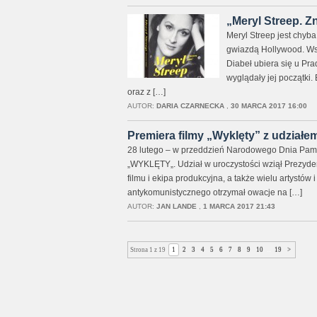
„Meryl Streep. Z
Meryl Streep jest chyba
gwiazdą Hollywood. Wsz
Diabeł ubiera się u Prad
wyglądały jej początki.
oraz z […]
AUTOR:
DARIA CZARNECKA
,
30 MARCA 2017 16:00
Premiera filmy „Wyklęty” z udziałe
28 lutego – w przeddzień Narodowego Dnia Pamięc
„WYKLĘTY„. Udział w uroczystości wziął Prezydent
filmu i ekipa produkcyjna, a także wielu artystó
antykomunistycznego otrzymał owacje na […]
AUTOR:
JAN LANDE
,
1 MARCA 2017 21:43
Strona 1 z 19
1
2
3
4
5
6
7
8
9
10
...
19
>