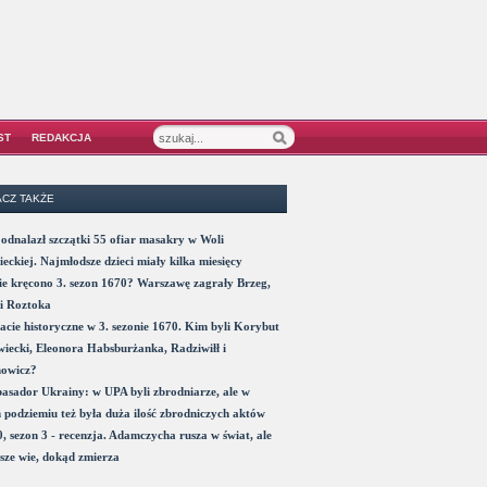
ST
REDAKCJA
CZ TAKŻE
odnalazł szczątki 55 ofiar masakry w Woli
eckiej. Najmłodsze dzieci miały kilka miesięcy
e kręcono 3. sezon 1670? Warszawę zagrały Brzeg,
i Roztoka
acie historyczne w 3. sezonie 1670. Kim byli Korybut
iecki, Eleonora Habsburżanka, Radziwiłł i
nowicz?
sador Ukrainy: w UPA byli zbrodniarze, ale w
 podziemiu też była duża ilość zbrodniczych aktów
, sezon 3 - recenzja. Adamczycha rusza w świat, ale
sze wie, dokąd zmierza