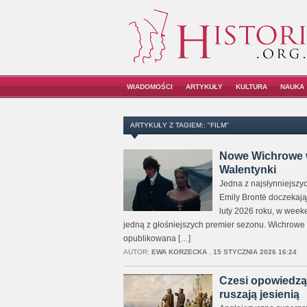
WIADOMOŚCI
ARTYKUŁY
KULTURA
NAUKA
ARTYKUŁY Z TAGIEM:: "FILM"
Nowe Wichrowe w
Walentynki
Jedna z najsłynniejszy
Emily Brontë doczekają 
luty 2026 roku, w week
jedną z głośniejszych premier sezonu. Wichrowe 
opublikowana […]
AUTOR:
EWA KORZECKA
,
15 STYCZNIA 2026 16:24
Czesi opowiedzą 
ruszają jesienią