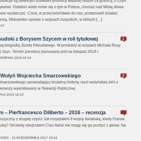
dukcje są świetnym środkiem promocji własnej historii za granicą, o czym
anie. Ostatnio wiele mówi się o tym w Polsce, chociaż nad Wisłą słowa
am wystarczyć. Czesi, w przeciwieństwie do nas, postanowili działać.
ienią. Widowisko opowie o wojnach husyckich, w których […]
:57
łsudski z Borysem Szycem w roli tytułowej
1
ą biografią Józefa Piłsudskiego. W produkcji w reżyserii Michała Rosy
 Szyc. Termin premiery planowany jest na listopad 2019 r.
SIERPNIA 2018 09:18
m Wołyń Wojciecha Smarzowskiego
2
marzowskiego opowiadający brutalną historię rzezi wołyńskiej dziś o
pierwszy wyemitowany w Telewizji Publicznej.
PCA 2018 18:15
ilm – Pierfrancesco Diliberto – 2016 – recenzja
uzyczny z drugiej części Jak rozpętałem II wojnę światową, kiedy Franek
oszką? Od kiedy obejrzałem Ciao Italia! nie mogę się go pozbyć z głowy. Na
…
OSZEK
,
13 PAŹDZIERNIKA 2017 19:24