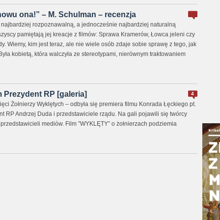
nowu ona!” – M. Schulman – recenzja
 najbardziej rozpoznawalną, a jednocześnie najbardziej naturalną
yscy pamiętają jej kreacje z filmów: Sprawa Kramerów, Łowca jeleni czy
y. Wiemy, kim jest teraz, ale nie wiele osób zdaje sobie sprawę z tego, jak
 Była kobietą, która walczyła ze stereotypami, nierównym traktowaniem
m Prezydent RP [galeria]
4
i Żołnierzy Wyklętych – odbyła się premiera filmu Konrada Łęckiego pt.
 RP Andrzej Duda i przedstawiciele rządu. Na gali pojawili się twórcy
w i przedstawicieli mediów. Film ”WYKLĘTY” o żołnierzach podziemia