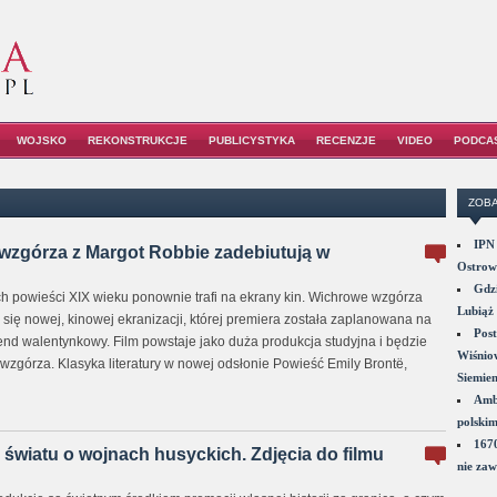
WOJSKO
REKONSTRUKCJE
PUBLICYSTYKA
RECENZJE
VIDEO
PODCA
ZOBA
IPN 
zgórza z Margot Robbie zadebiutują w
Ostrowi
Gdzi
ch powieści XIX wieku ponownie trafi na ekrany kin. Wichrowe wzgórza
Lubiąż 
się nowej, kinowej ekranizacji, której premiera została zaplanowana na
Post
end walentynkowy. Film powstaje jako duża produkcja studyjna i będzie
Wiśniow
wzgórza. Klasyka literatury w nowej odsłonie Powieść Emily Brontë,
Siemie
Amba
polskim
1670
światu o wojnach husyckich. Zdjęcia do filmu
nie zaw