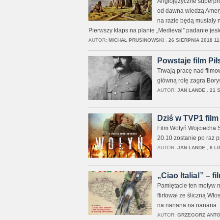
Anglojęzyczne superpro
od dawna wiedzą Ameryk
na razie będą musiały n
Pierwszy klaps na planie „Medieval” padanie jes
AUTOR:
MICHAŁ PRUSINOWSKI
,
26 SIERPNIA 2018 11
Powstaje film Pi
Trwają pracę nad filmow
główną rolę zagra Borys
AUTOR:
JAN LANDE
,
21 
Dziś w TVP1 fil
Film Wołyń Wojciecha S
20.10 zostanie po raz 
AUTOR:
JAN LANDE
,
8 LI
„Ciao Italia!” – f
Pamiętacie ten motyw m
flirtował ze śliczną Wł
na nanana na nanana
AUTOR:
GRZEGORZ ANT