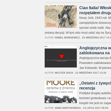
Ciao Italia! Włos
rozpętałem drug
Nowy Jork, 1943 rok. Mię
zamążpójście dziewczyn
synowi szefa mafii. Aby
zmiany decyzji. W tym celu musi udać się na Syc
AUTOR:
PAWEŁ MARKIEWICZ
,
25 WRZEŚNIA 2017 19:
Anglojęzyczna we
zablokowana na
Anglojęzyczna wersja fi
Powodem zablokowania 
Jan Kołowski. W pierws
AUTOR:
WOJTEK DUCH
,
23 WRZEŚNIA 2017 13:34
„Ostatni z żywyc
recenzja
Podtytuł drugiej autobi
brzmieć groteskowo i wz
książki nie jest on zag
AUTOR:
ANNA MARYNOWSKA
,
13 LIPCA 2017 08:00