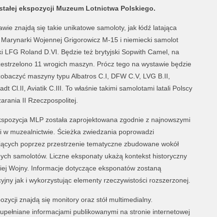
tałej ekspozycji Muzeum Lotnictwa Polskiego.
wie znajdą się takie unikatowe samoloty, jak łódź latająca
 Marynarki Wojennej Grigorowicz M-15 i niemiecki samolot
i LFG Roland D.VI. Będzie też brytyjski Sopwith Camel, na
estrzelono 11 wrogich maszyn. Prócz tego na wystawie będzie
obaczyć maszyny typu Albatros C.I, DFW C.V, LVG B.II,
dt Cl.II, Aviatik C.III. To właśnie takimi samolotami latali Polscy
zarania II Rzeczpospolitej.
spozycja MLP została zaprojektowana zgodnie z najnowszymi
i w muzealnictwie. Ścieżka zwiedzania poprowadzi
jących poprzez przestrzenie tematyczne zbudowane wokół
ych samolotów. Liczne eksponaty ukażą kontekst historyczny
kiej Wojny. Informacje dotyczące eksponatów zostaną
ny jak i wykorzystując elementy rzeczywistości rozszerzonej.
zycji znajdą się monitory oraz stół multimedialny.
pełniane informacjami publikowanymi na stronie internetowej