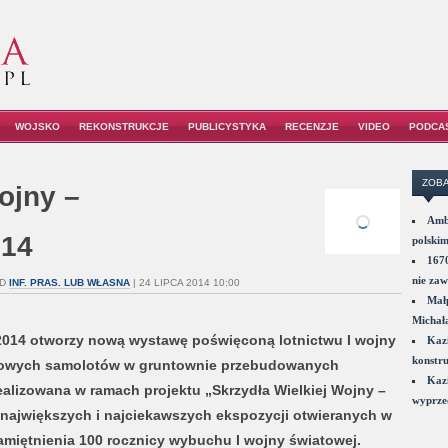
WOJSKO
REKONSTRUKCJE
PUBLICYSTYKA
RECENZJE
VIDEO
PODCA
ZOBA
ojny –
Amba
014
polskim
1670
nie zaw
D
INF. PRAS. LUB WŁASNA
| 24 LIPCA 2014 10:00
Małp
Michał
2014 otworzy nową wystawę poświęconą lotnictwu I wojny
Kazi
konstru
katowych samolotów w gruntownie przebudowanych
Kazi
alizowana w ramach projektu „Skrzydła Wielkiej Wojny –
wyprzed
największych i najciekawszych ekspozycji otwieranych w
pamiętnienia 100 rocznicy wybuchu I wojny światowej.