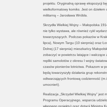
projektu. Oryginalną oprawę ekspozycji bę
wielkoformatowy komiks. Jest on dziełem c
militarną – Jarosława Wróbla.
Skrzydła Wielkiej Wojny – Małopolska 191
nie tylko wystawa, ale również cykl wydar
towarzyszących. Podczas pokazów w Krak
lipca), Nowym Targu (10 sierpnia) oraz Ło
Dolnej (17 sierpnia) mieszkańcy Małopolsk
zobaczyć w powietrzu latające i walczące z
repliki samolotów z okresu I wojny światow
czasów pionierów lotnictwa. Pokazom w p
będą towarzyszyły działania grup rekonstr
odtwarzających frontową codzienność (m.in
umocnień).
Realizacja „Skrzydeł Wielkiej Wojny” jest
Programu Operacyjnego, wsparcia udziel
własnego projektu) oraz dotacji Ministra K