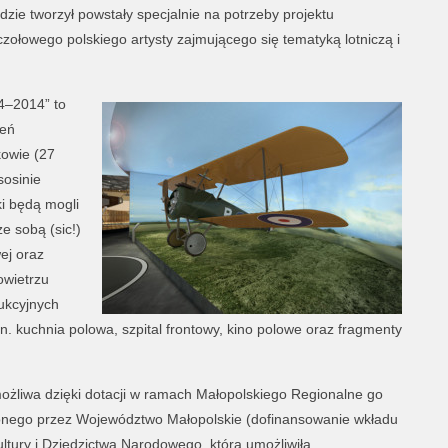
dzie tworzył powstały specjalnie na potrzeby projektu
zołowego polskiego artysty zajmującego się tematyką lotniczą i
4–2014” to
zeń
owie (27
sosinie
i będą mogli
e sobą (sic!)
ej oraz
owietrzu
ukcyjnych
. kuchnia polowa, szpital frontowy, kino polowe oraz fragmenty
 możliwa dzięki dotacji w ramach Małopolskiego Regionalne go
onego przez Województwo Małopolskie (dofinansowanie wkładu
ultury i Dziedzictwa Narodowego, która umożliwiła