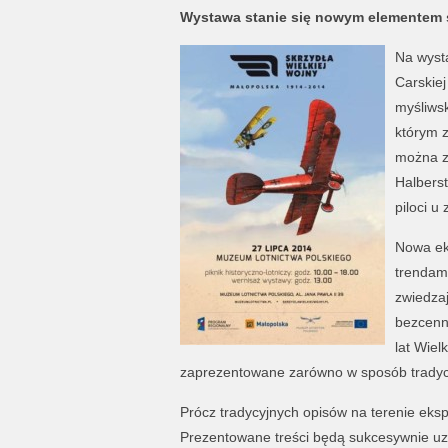
Wystawa stanie się nowym elementem s
Na wysta
Carskiej
myśliwsk
którym z
można z
Halbersta
piloci u 
Nowa ek
trendam
zwiedza
bezcenn
lat Wiel
zaprezentowane zarówno w sposób tradycyj
Prócz tradycyjnych opisów na terenie ekspo
Prezentowane treści będą sukcesywnie uzu