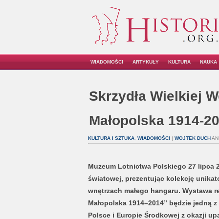
WIADOMOŚCI
ARTYKUŁY
KULTURA
NAUKA
Skrzydła Wielkiej W
Małopolska 1914-2
KULTURA I SZTUKA
,
WIADOMOŚCI
|
WOJTEK DUCH
AN
Muzeum Lotnictwa Polskiego 27 lipca 
światowej, prezentując kolekcję uni
wnętrzach małego hangaru. Wystawa re
Małopolska 1914–2014” będzie jedną z 
Polsce i Europie Środkowej z okazji u