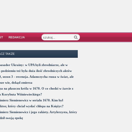
ST
REDAKCJA
CZ TAKŻE
sador Ukrainy: w UPA byli zbrodniarze, ale w
 podziemiu też była duża ilość zbrodniczych aktów
, sezon 3 - recenzja. Adamczycha rusza w świat, ale
sze wie, dokąd zmierza
a na płaszczu króla w 1670. O co chodzi w żarcie z
a Korybuta Wiśniowieckiego?
mierz Siemienowicz w serialu 1670. Kim był
ktor, który chciał wysłać chłopa na Księżyc?
mierz Siemienowicz i jego rakiety. Artylerzysta, który
ził swoją epokę