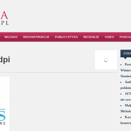
WOJSKO
REKONSTRUKCJE
PUBLICYSTYKA
RECENZJE
VIDEO
PODCA
ZOBA
dpi
Post
Wiśniow
Siemie
Amba
polskim
1670
nie zaw
Małp
Michał
Kazi
konstru