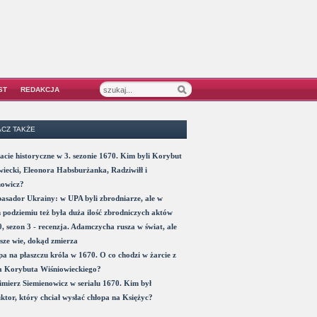
ST
REDAKCJA
CZ TAKŻE
acie historyczne w 3. sezonie 1670. Kim byli Korybut
iecki, Eleonora Habsburżanka, Radziwiłł i
nowicz?
sador Ukrainy: w UPA byli zbrodniarze, ale w
 podziemiu też była duża ilość zbrodniczych aktów
, sezon 3 - recenzja. Adamczycha rusza w świat, ale
sze wie, dokąd zmierza
a na płaszczu króla w 1670. O co chodzi w żarcie z
a Korybuta Wiśniowieckiego?
mierz Siemienowicz w serialu 1670. Kim był
ktor, który chciał wysłać chłopa na Księżyc?