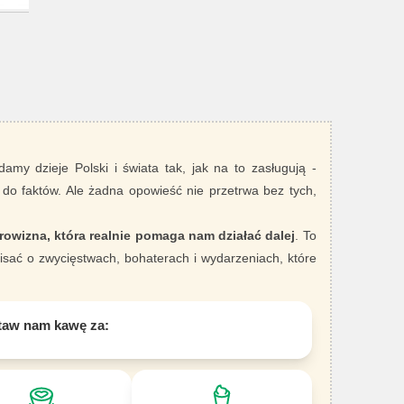
damy dzieje Polski i świata tak, jak na to zasługują -
 do faktów. Ale żadna opowieść nie przetrwa bez tych,
rowizna, która realnie pomaga nam działać dalej
. To
sać o zwycięstwach, bohaterach i wydarzeniach, które
taw nam kawę za: