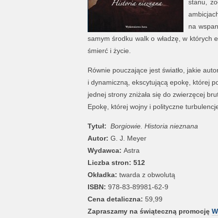
stanu, żo
ambicjach
na wspani
samym środku walk o władzę, w których eu
śmierć i życie.
Równie pouczające jest światło, jakie auto
i dynamiczną, ekscytującą epokę, której po
jednej strony zniżała się do zwierzęcej bru
Epokę, której wojny i polityczne turbulencj
Tytuł:
Borgiowie. Historia nieznana
Autor:
G. J. Meyer
Wydawca:
Astra
Liczba stron: 512
Okładka:
twarda z obwolutą
ISBN:
978-83-89981-62-9
Cena detaliczna:
59,99
Zapraszamy na świąteczną promocję
W