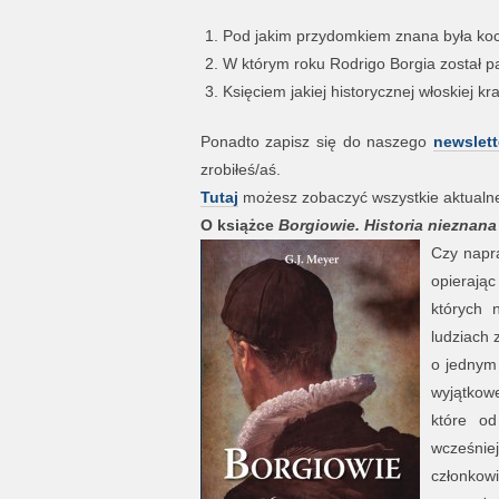
Pod jakim przydomkiem znana była koc
W którym roku Rodrigo Borgia został 
Księciem jakiej historycznej włoskiej k
Ponadto zapisz się do naszego
newslett
zrobiłeś/aś.
Tutaj
możesz zobaczyć wszystkie aktualne 
O książce
Borgiowie. Historia nieznana
Czy napra
opierając
których 
ludziach 
o jednym 
wyjątkowe
które od
wcześniej
członkow