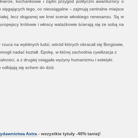
łnierze, kochankowie i żądni przygód polityczni awanturnicy o
 sięgających tego, co nieosiągalne – zajmują centralne miejsce
ałej, lecz skąpanej we krwi scenie włoskiego renesansu. Są w
ropejscy królowie i włoscy watażkowie ścierają się ze sobą na
r rzuca na wybitnych ludzi, wśród których obracali się Borgiowie,
mogli nadać kształt. Epokę, w której zachodnia cywilizacja z
talności, a z drugiej osiągała wyżyny humanizmu i estetyki.
e odbijają się echem do dziś.
ydawnictwa Astra
- wszystkie tytuły -40% taniej!