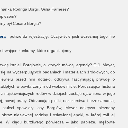
hanka Rodriga Borgii, Gulia Farnese?
papieżem?
rainy był Cesare Borgia?
era
i potwierdź rejestrację. Oczywiście jeśli wcześniej tego nie
trwające konkursy, które organizujemy.
wdę istnieli Borgiowie, o których mówią legendy? G.J. Meyer,
 się na wyczerpujących badaniach i materiałach źródłowych, do
niewielu przed nim dotarło, odkrywa fascynującą prawdę o
zaklętych w powtarzanym od wieków micie. Poruszająca historia
z najsławniejszych rodów w dziejach zostaje ujawniona w jego
j, nowej pracy. Odrzucając plotki, oszczerstwa i przekłamania,
 stuleci spowijały losy Borgiów, Meyer odkrywa nieznany
 obraz niesławnej rodziny i osławionej epoki, w której żyli jej
ie. W ciągu burzliwego półwiecza – jako papieże, mężowie