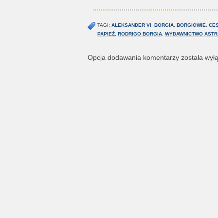
TAGI:
ALEKSANDER VI
,
BORGIA
,
BORGIOWIE
,
CE
PAPIEŻ
,
RODRIGO BORGIA
,
WYDAWNICTWO ASTR
Opcja dodawania komentarzy została wył