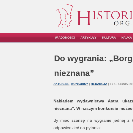
WIADOMOŚCI
ARTYKUŁY
KULTURA
NAUKA
Do wygrania: „Borgi
nieznana”
AKTUALNE
,
KONKURSY
|
REDAKCJA
| 17 GRUDNIA 20
Nakładem wydawnictwa Astra ukazał
nieznana”.
W naszym konkursie możecie
By mieć szansę na wygranie jednej z k
odpowiedzieć na pytania: