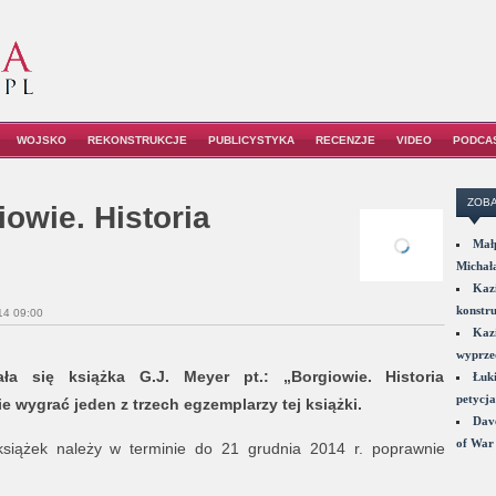
WOJSKO
REKONSTRUKCJE
PUBLICYSTYKA
RECENZJE
VIDEO
PODCA
ZOBA
owie. Historia
Małp
Michał
Kazi
konstru
14 09:00
Kazi
wyprzed
a się książka G.J. Meyer pt.: „Borgiowie. Historia
Łuki
petycja
 wygrać jeden z trzech egzemplarzy tej książki.
Dave
of War 
siążek należy w terminie do 21 grudnia 2014 r. poprawnie