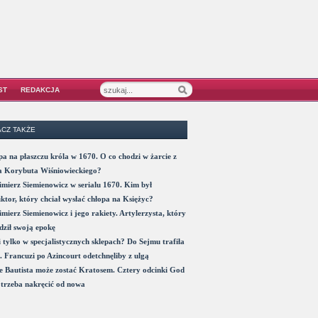
ST
REDAKCJA
CZ TAKŻE
a na płaszczu króla w 1670. O co chodzi w żarcie z
a Korybuta Wiśniowieckiego?
mierz Siemienowicz w serialu 1670. Kim był
ktor, który chciał wysłać chłopa na Księżyc?
mierz Siemienowicz i jego rakiety. Artylerzysta, który
ził swoją epokę
 tylko w specjalistycznych sklepach? Do Sejmu trafiła
. Francuzi po Azincourt odetchnęliby z ulgą
 Bautista może zostać Kratosem. Cztery odcinki God
trzeba nakręcić od nowa