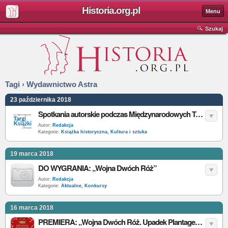
Historia.org.pl
Menu
Szukaj
Tagi › Wydawnictwo Astra
23 października 2018
Spotkania autorskie podczas Międzynarodowych Targów Książki w Krakowie. Sprawdź, na które z nich warto się wybrać
Autor:
Redakcja
Kategorie:
Książka historyczna
,
Kultura i sztuka
19 marca 2018
DO WYGRANIA: „Wojna Dwóch Róż”
Autor:
Redakcja
Kategorie:
Aktualne
,
Konkursy
16 marca 2018
PREMIERA: „Wojna Dwóch Róż. Upadek Plantagenetów i triumf Tudorów”