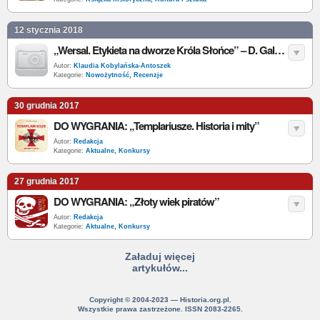
12 stycznia 2018
„Wersal. Etykieta na dworze Króla Słońce” – D. Galateria – recenzja
Autor:
Klaudia Kobylańska-Antoszek
Kategorie:
Nowożytność
,
Recenzje
30 grudnia 2017
DO WYGRANIA: „Templariusze. Historia i mity”
Autor:
Redakcja
Kategorie:
Aktualne
,
Konkursy
27 grudnia 2017
DO WYGRANIA: „Złoty wiek piratów”
Autor:
Redakcja
Kategorie:
Aktualne
,
Konkursy
Załaduj więcej
artykułów...
Copyright © 2004-2023 — Historia.org.pl.
Wszystkie prawa zastrzeżone. ISSN 2083-2265.