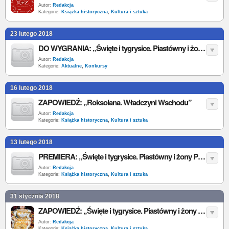
Autor:
Redakcja
Kategorie:
Książka historyczna
,
Kultura i sztuka
23 lutego 2018
DO WYGRANIA: „Święte i tygrysice. Piastówny i żony Piastów 1138–1320”
Autor:
Redakcja
Kategorie:
Aktualne
,
Konkursy
16 lutego 2018
ZAPOWIEDŹ: „Roksolana. Władczyni Wschodu”
Autor:
Redakcja
Kategorie:
Książka historyczna
,
Kultura i sztuka
13 lutego 2018
PREMIERA: „Święte i tygrysice. Piastówny i żony Piastów 1138–1320”
Autor:
Redakcja
Kategorie:
Książka historyczna
,
Kultura i sztuka
31 stycznia 2018
ZAPOWIEDŹ: „Święte i tygrysice. Piastówny i żony Piastów 1138–1320”
Autor:
Redakcja
Kategorie:
Książka historyczna
,
Kultura i sztuka