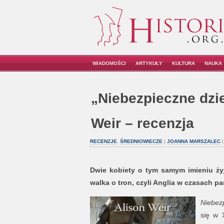
WIADOMOŚCI
ARTYKUŁY
KULTURA
NAUKA
„Niebezpieczne dzie
Weir – recenzja
RECENZJE
,
ŚREDNIOWIECZE
|
JOANNA MARSZALEC
|
Dwie kobiety o tym samym imieniu żyjąc
walka o tron, czyli Anglia w czasach 
Niebez
się w 