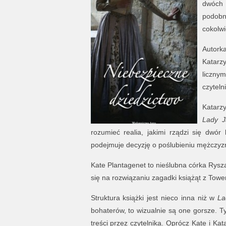
dwóch 
podobn
cokolwi
Autorka
Katarz
liczny
czyteln
Katarz
Lady J
rozumieć realia, jakimi rządzi się dwór
podejmuje decyzję o poślubieniu mężczyzny
Kate Plantagenet to nieślubna córka Rysza
się na rozwiązaniu zagadki książąt z Towe
Struktura książki jest nieco inna niż w
La
bohaterów, to wizualnie są one gorsze. T
treści przez czytelnika. Oprócz Kate i Kat