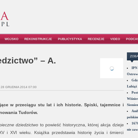
WOJSKO
REKONSTRUKCJE
PUBLICYSTYKA
RECENZJE
VIDEO
PODCA
ZOBA
dzictwo” – A.
IPN 
Ostrowi
Gdzi
Lubiąż 
 28 GRUDNIA 2014 07:00
Post
Wiśniow
e w przeciągu stu lat i ich historie. Spiski, tajemnice i
Siemie
Amba
panowania Tudorów.
polskim
1670
pieczne dziedzictwo
to powieść historyczna, której akcja dzieje
nie zaw
XV i XVI wieku. Książka przedstawia historię życia i śmierci