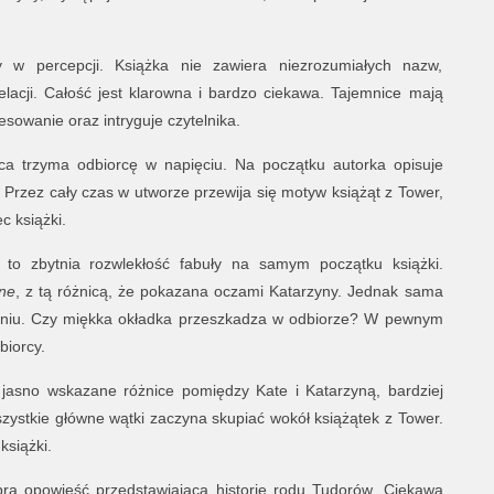
wy w percepcji. Książka nie zawiera niezrozumiałych nazw,
elacji. Całość jest klarowna i bardzo ciekawa. Tajemnice mają
sowanie oraz intryguje czytelnika.
ńca trzyma odbiorcę w napięciu. Na początku autorka opisuje
. Przez cały czas w utworze przewija się motyw książąt z Tower,
c książki.
 to zbytnia rozwlekłość fabuły na samym początku książki.
ne
, z tą różnicą, że pokazana oczami Katarzyny. Jednak sama
opniu. Czy miękka okładka przeszkadza w odbiorze? W pewnym
biorcy.
 jasno wskazane różnice pomiędzy Kate i Katarzyną, bardziej
wszystkie główne wątki zaczyna skupiać wokół książątek z Tower.
książki.
ra opowieść przedstawiająca historię rodu Tudorów. Ciekawa