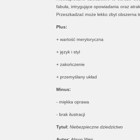
fabuła, intrygujące opowiadania oraz atra
Przeszkadzać może lekko zbyt obszerna t
Plus:
+ wartość merytoryczna
+ język i styl
+ zakończenie
+ przemyślany układ
Minus:
- miękka oprawa
- brak ilustracji
Tytuł:
Niebezpieczne dziedzictwo
Autor:
Alison Weir