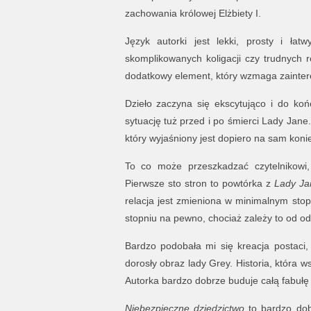
zachowania królowej Elżbiety I.
Język autorki jest lekki, prosty i łat
skomplikowanych koligacji czy trudnych r
dodatkowy element, który wzmaga zaintere
Dzieło zaczyna się ekscytująco i do ko
sytuację tuż przed i po śmierci Lady Jane
który wyjaśniony jest dopiero na sam konie
To co może przeszkadzać czytelnikowi,
Pierwsze sto stron to powtórka z
Lady Ja
relacja jest zmieniona w minimalnym st
stopniu na pewno, chociaż zależy to od od
Bardzo podobała mi się kreacja postaci,
dorosły obraz lady Grey. Historia, która 
Autorka bardzo dobrze buduje całą fabułę 
Niebezpieczne dziedzictwo
to bardzo dob