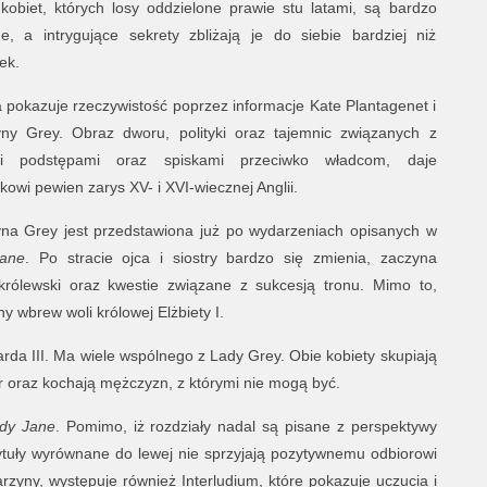
kobiet, których losy oddzielone prawie stu latami, są bardzo
e, a intrygujące sekrety zbliżają je do siebie bardziej niż
ek.
 pokazuje rzeczywistość poprzez informacje Kate Plantagenet i
yny Grey. Obraz dworu, polityki oraz tajemnic związanych z
mi podstępami oraz spiskami przeciwko władcom, daje
ikowi pewien zarys XV- i XVI-wiecznej Anglii.
yna Grey jest przedstawiona już po wydarzeniach opisanych w
ane
. Po stracie ojca i siostry bardzo się zmienia, zaczyna
 królewski oraz kwestie związane z sukcesją tronu. Mimo to,
 wbrew woli królowej Elżbiety I.
rda III. Ma wiele wspólnego z Lady Grey. Obie kobiety skupiają
r oraz kochają mężczyzn, z którymi nie mogą być.
dy Jane
. Pomimo, iż rozdziały nadal są pisane z perspektywy
ytuły wyrównane do lewej nie sprzyjają pozytywnemu odbiorowi
arzyny, występuje również Interludium, które pokazuje uczucia i