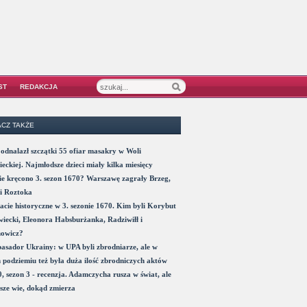
ST
REDAKCJA
CZ TAKŻE
odnalazł szczątki 55 ofiar masakry w Woli
eckiej. Najmłodsze dzieci miały kilka miesięcy
e kręcono 3. sezon 1670? Warszawę zagrały Brzeg,
i Roztoka
acie historyczne w 3. sezonie 1670. Kim byli Korybut
iecki, Eleonora Habsburżanka, Radziwiłł i
nowicz?
sador Ukrainy: w UPA byli zbrodniarze, ale w
 podziemiu też była duża ilość zbrodniczych aktów
, sezon 3 - recenzja. Adamczycha rusza w świat, ale
sze wie, dokąd zmierza