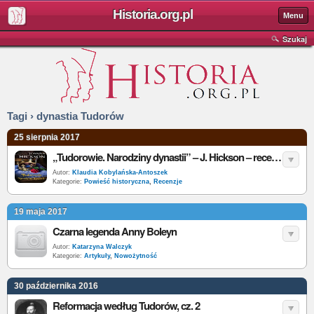
Historia.org.pl
Menu
Szukaj
Tagi › dynastia Tudorów
25 sierpnia 2017
„Tudorowie. Narodziny dynastii” – J. Hickson – recenzja
Autor:
Klaudia Kobylańska-Antoszek
Kategorie:
Powieść historyczna
,
Recenzje
19 maja 2017
Czarna legenda Anny Boleyn
Autor:
Katarzyna Walczyk
Kategorie:
Artykuły
,
Nowożytność
30 października 2016
Reformacja według Tudorów, cz. 2