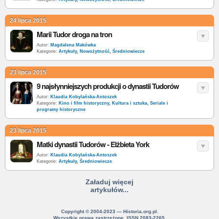
24 lipca 2015
Marii Tudor droga na tron
Autor:
Magdalena Makówka
Kategorie:
Artykuły
,
Nowożytność
,
Średniowiecze
23 lipca 2015
9 najsłynniejszych produkcji o dynastii Tudorów
Autor:
Klaudia Kobylańska-Antoszek
Kategorie:
Kino i film historyczny
,
Kultura i sztuka
,
Seriale i
programy historyczne
23 lipca 2015
Matki dynastii Tudorów - Elżbieta York
Autor:
Klaudia Kobylańska-Antoszek
Kategorie:
Artykuły
,
Średniowiecze
Załaduj więcej
artykułów...
Copyright © 2004-2023 — Historia.org.pl.
Wszystkie prawa zastrzeżone. ISSN 2083-2265.