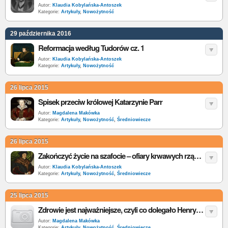
Autor:
Klaudia Kobylańska-Antoszek
Kategorie:
Artykuły
,
Nowożytność
29 października 2016
Reformacja według Tudorów cz. 1
Autor:
Klaudia Kobylańska-Antoszek
Kategorie:
Artykuły
,
Nowożytność
26 lipca 2015
Spisek przeciw królowej Katarzynie Parr
Autor:
Magdalena Makówka
Kategorie:
Artykuły
,
Nowożytność
,
Średniowiecze
26 lipca 2015
Zakończyć życie na szafocie – ofiary krwawych rządów Tudorów
Autor:
Klaudia Kobylańska-Antoszek
Kategorie:
Artykuły
,
Nowożytność
,
Średniowiecze
25 lipca 2015
Zdrowie jest najważniejsze, czyli co dolegało Henrykowi VIII
Autor:
Magdalena Makówka
Kategorie:
Artykuły
,
Nowożytność
,
Średniowiecze