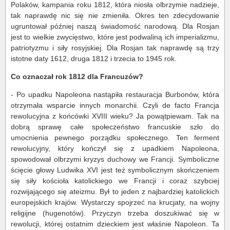
Polaków, kampania roku 1812, która niosła olbrzymie nadzieje,
tak naprawdę nic się nie zmieniła. Okres ten zdecydowanie
ugruntował później naszą świadomość narodową. Dla Rosjan
jest to wielkie zwycięstwo, które jest podwaliną ich imperializmu,
patriotyzmu i siły rosyjskiej. Dla Rosjan tak naprawdę są trzy
istotne daty 1612, druga 1812 i trzecia to 1945 rok.
Co oznaczał rok 1812 dla Francuzów?
- Po upadku Napoleona nastąpiła restauracja Burbonów, która
otrzymała wsparcie innych monarchii. Czyli de facto Francja
rewolucyjna z końcówki XVIII wieku? Ja powątpiewam. Tak na
dobrą sprawę całe społeczeństwo francuskie szło do
umocnienia pewnego porządku społecznego. Ten ferment
rewolucyjny, który kończył się z upadkiem Napoleona,
spowodował olbrzymi kryzys duchowy we Francji. Symboliczne
ścięcie głowy Ludwika XVI jest też symbolicznym skończeniem
się siły kościoła katolickiego we Francji i coraz szybciej
rozwijającego się ateizmu. Był to jeden z najbardziej katolickich
europejskich krajów. Wystarczy spojrzeć na krucjaty, na wojny
religijne (hugenotów). Przyczyn trzeba doszukiwać się w
rewolucji, której ostatnim dzieckiem jest właśnie Napoleon. Ta