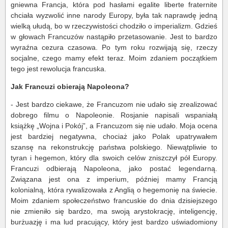
gniewna Francja, która pod hasłami egalite liberte fraternite
chciała wyzwolić inne narody Europy, była tak naprawdę jedną
wielką ułudą, bo w rzeczywistości chodziło o imperializm. Gdzieś
w głowach Francuzów nastąpiło przetasowanie. Jest to bardzo
wyraźna cezura czasowa. Po tym roku rozwijają się, rzeczy
socjalne, czego mamy efekt teraz. Moim zdaniem początkiem
tego jest rewolucja francuska.
Jak Francuzi obierają Napoleona?
- Jest bardzo ciekawe, że Francuzom nie udało się zrealizować
dobrego filmu o Napoleonie. Rosjanie napisali wspaniałą
książkę „Wojna i Pokój”, a Francuzom się nie udało. Moja ocena
jest bardziej negatywna, chociaż jako Polak upatrywałem
szansę na rekonstrukcję państwa polskiego. Niewątpliwie to
tyran i hegemon, który dla swoich celów zniszczył pół Europy.
Francuzi odbierają Napoleona, jako postać legendarną.
Związana jest ona z imperium, później mamy Francją
kolonialną, która rywalizowała z Anglią o hegemonię na świecie.
Moim zdaniem społeczeństwo francuskie do dnia dzisiejszego
nie zmieniło się bardzo, ma swoją arystokrację, inteligencję,
burżuazję i ma lud pracujący, który jest bardzo uświadomiony