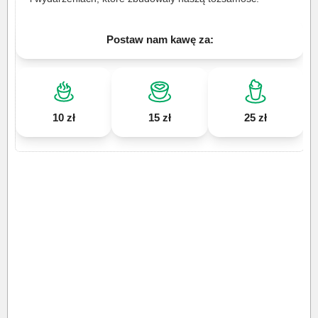
Postaw nam kawę za:
10 zł
15 zł
25 zł