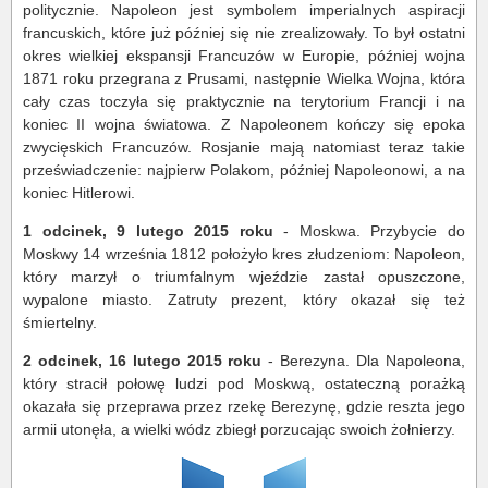
politycznie. Napoleon jest symbolem imperialnych aspiracji
francuskich, które już później się nie zrealizowały. To był ostatni
okres wielkiej ekspansji Francuzów w Europie, później wojna
1871 roku przegrana z Prusami, następnie Wielka Wojna, która
cały czas toczyła się praktycznie na terytorium Francji i na
koniec II wojna światowa. Z Napoleonem kończy się epoka
zwycięskich Francuzów. Rosjanie mają natomiast teraz takie
przeświadczenie: najpierw Polakom, później Napoleonowi, a na
koniec Hitlerowi.
1 odcinek, 9 lutego 2015 roku
- Moskwa. Przybycie do
Moskwy 14 września 1812 położyło kres złudzeniom: Napoleon,
który marzył o triumfalnym wjeździe zastał opuszczone,
wypalone miasto. Zatruty prezent, który okazał się też
śmiertelny.
2 odcinek, 16 lutego 2015 roku
- Berezyna. Dla Napoleona,
który stracił połowę ludzi pod Moskwą, ostateczną porażką
okazała się przeprawa przez rzekę Berezynę, gdzie reszta jego
armii utonęła, a wielki wódz zbiegł porzucając swoich żołnierzy.