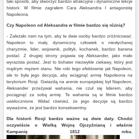
taki sposób, aby stworzyć bardzo atrakcyjne i dynamiczne lekcje
historii. W filmie zagrałem Cara Aleksandra I antagonistę
Napoleona.
Czy Napoleon od Aleksandra w filmie bardzo się różnią?
- Zależało nam na tym, aby te dwie osoby bardzo zróżnicować.
Napoleon to mały, dynamiczny człowiek o niesłychanej
charyzmie, lider, wojownik, polityk, kochanek, bardzo barwna
postać. Z drugiej strony pojawia się Aleksander, jako mało
wyrazista postać. Jest to bohater niezwykle ciekawy, który jest
mądrym mężem stanu. Nie robi tego efektownie jak Napoleon,
ale to była jego decyzja, aby wciągnąć armię Napoleona na
terytorium Rosji. Gwiazdą na arenie europejskiej był Napoleon,
Aleksander przeżywał wahania, nie czuł się liderem, aby
pociągnąć za sobą armię. Te wahania są w filmie bardzo
uwidocznione. Widać również, że jego decyzje są bardzo
wyważone, że jest bardzo konsekwentny.
Dla historii Rosji bardzo ważne są dwie daty. Chodzi
oczywiście o Wielką Wojnę Ojczyźnianą i właśnie
Kampanię 1812 roku.