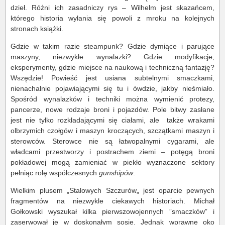
dzieł. Różni ich zasadniczy rys – Wilhelm jest skazańcem,
którego historia wyłania się powoli z mroku na kolejnych
stronach książki.
Gdzie w takim razie steampunk? Gdzie dymiące i parujące
maszyny, niezwykłe wynalazki? Gdzie modyfikacje,
eksperymenty, gdzie miejsce na naukową i techniczną fantazję?
Wszędzie! Powieść jest usiana subtelnymi smaczkami,
nienachalnie pojawiającymi się tu i ówdzie, jakby nieśmiało.
Spośród wynalazków i techniki można wymienić protezy,
pancerze, nowe rodzaje broni i pojazdów. Pole bitwy zasłane
jest nie tylko rozkładającymi się ciałami, ale także wrakami
olbrzymich czołgów i maszyn kroczących, szczątkami maszyn i
sterowców. Sterowce nie są łatwopalnymi cygarami, ale
władcami przestworzy i postrachem ziemi – potęgą broni
pokładowej mogą zamieniać w piekło wyznaczone sektory
pełniąc rolę współczesnych
gunshipów
.
Wielkim plusem „Stalowych Szczurów„ jest oparcie pewnych
fragmentów na niezwykle ciekawych historiach. Michał
Gołkowski wyszukał kilka pierwszowojennych ”smaczków” i
zaserwował je w doskonałym sosie. Jednak wprawne oko