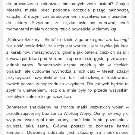
do prowadzenia kolonizacji nieznanych ziem historii? Znając
Meesha musiał mieć podobne odczucia pisząc najnowszą
książkę. Z dużym zainteresowaniem i oczekiwaniami usiadłem
do lektury. Przyznam, że ciężko było się oderwać, choć
momentami miałem ochotę rzucić powieścią w ciemny kąt.
„Stalowe Szczury – Błoto” to dzieło z gatunku
guns are blazing!
Nie dość powiedzieć, że akcja jest wartka – jest szybka jak kule
z karabinów maszynowych, głośna jak bateria ciężkich dział i
krwawa jak bitwa pod Verdun. Trup ściele się gęsto, przeważnie
jednak wraży. Bohaterowie często znajdują się w ciężkich
opałach, ale cudownie wychodzą z nich cało – Meesh zdążył
przyzwyczaić czytelników do tak pobłażliwego traktowania
swoich postaci w poprzednich książkach. Dla jednych będzie to
zbytnim ułatwieniem, lecz dla mnie były to przede wszystkim
przebłyski żołnierskiego szczęścia.
Bohaterów znajdujemy na froncie matki wszystkich wojen –
przedłużającej się bez sensu Wielkiej Wojny. Ósmy rok wojny o
wygraną wyczerpał obie strony, choć linia frontu pozostała z
grubsza taka sama. Główne postaci to żołnierze karnej
kompani. Dowódcą oddziału jest skazany za nieokreślone