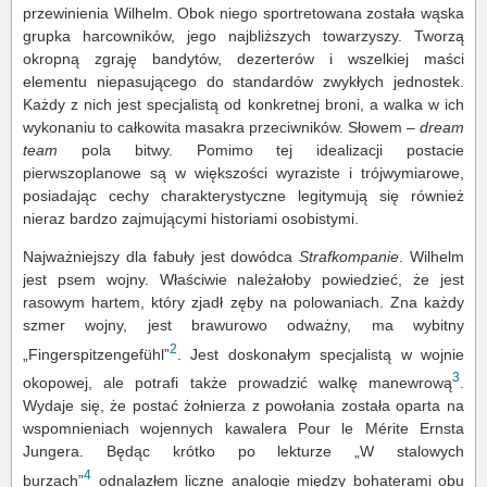
przewinienia Wilhelm. Obok niego sportretowana została wąska
grupka harcowników, jego najbliższych towarzyszy. Tworzą
okropną zgraję bandytów, dezerterów i wszelkiej maści
elementu niepasującego do standardów zwykłych jednostek.
Każdy z nich jest specjalistą od konkretnej broni, a walka w ich
wykonaniu to całkowita masakra przeciwników. Słowem –
dream
team
pola bitwy. Pomimo tej idealizacji postacie
pierwszoplanowe są w większości wyraziste i trójwymiarowe,
posiadając cechy charakterystyczne legitymują się również
nieraz bardzo zajmującymi historiami osobistymi.
Najważniejszy dla fabuły jest dowódca
Strafkompanie
. Wilhelm
jest psem wojny. Właściwie należałoby powiedzieć, że jest
rasowym hartem, który zjadł zęby na polowaniach. Zna każdy
szmer wojny, jest brawurowo odważny, ma wybitny
2
„Fingerspitzengefühl”
. Jest doskonałym specjalistą w wojnie
3
okopowej, ale potrafi także prowadzić walkę manewrową
.
Wydaje się, że postać żołnierza z powołania została oparta na
wspomnieniach wojennych kawalera Pour le Mérite Ernsta
Jungera. Będąc krótko po lekturze „W stalowych
4
burzach”
odnalazłem liczne analogie między bohaterami obu