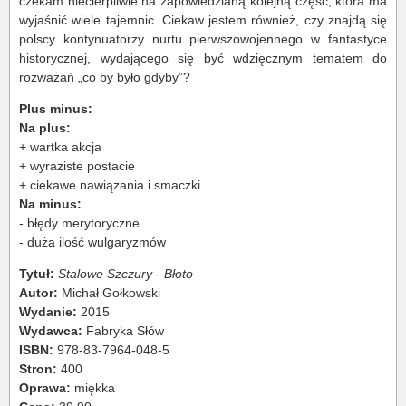
czekam niecierpliwie na zapowiedzianą kolejną część, która ma
wyjaśnić wiele tajemnic. Ciekaw jestem również, czy znajdą się
polscy kontynuatorzy nurtu pierwszowojennego w fantastyce
historycznej, wydającego się być wdzięcznym tematem do
rozważań „co by było gdyby”?
Plus minus:
Na plus:
+ wartka akcja
+ wyraziste postacie
+ ciekawe nawiązania i smaczki
Na minus:
- błędy merytoryczne
- duża ilość wulgaryzmów
Tytuł:
Stalowe Szczury - Błoto
Autor:
Michał Gołkowski
Wydanie:
2015
Wydawca:
Fabryka Słów
ISBN:
978-83-7964-048-5
Stron:
400
Oprawa:
miękka