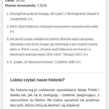
Cena:
39,90
Ocena recenzenta:
7,5/10
Szczególnie polecam trylogię „Oś czasu” J. Birminghama I książki P.
Langenfelda. [
↩
]
Niem. Zmysł taktyczny, intuicyjne wyczuwanie niuansów pola walki.
[
↩
]
Nie jest to częsta umiejętność pośród oficerów wojny okopowej.
Opowiada o tym Ernst Junger, ale informacje o tym znaleźć można
także w: P.M.H. Lucas, „Rozwój myśli taktycznej we Francji i w
Niemczech podczas wojny 1914-1918”, Tetragon 2013. [
↩
]
E. Junger, „W stalowych burzach”, Czytelnik 1999. [
↩
]
Lubisz czytać nasze historie?
Na historia.org.pl codziennie opowiadamy dzieje Polski i
świata tak, jak na to zasługują - rzetelnie, pasjonująco, z
szacunkiem do faktów. Ale żadna opowieść nie przetrwa
bez tych, którzy chcą jej słuchać i ją wspierać.