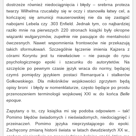
dostrzeże również niedociągnięcia i błędy – srebrna proteza
twarzy Wilhelma rzucałaby się w oczy i stanowiła łatwy cel, a
kończącej się amunicji mauserowskiej nie da się zastąpić
nabojami Lebela czy .303 Enfield. Jednak tym, co najbardziej
raziło mnie na pierwszych 220 stronach książki były okropne
wiązanki wulgaryzmów, zupełnie nie pasujące do mentalności
ówczesnych. Nawet wspomnienia frontowców nie przekazują
takich sformułowań. Szczególnie łączenie imienia Kajzera z
córami Koryntu jest tu niewłaściwe – nie pasuje do rysu
psychologicznego epoki i szacunku do autorytetów. Na
szczęście po pewnym czasie język wraca do normy, będącej
czymś pomiędzy językiem postaci Remarque’a i stalkerów
Gołkowskiego. Dla miłośników wojskowości zgrzytem będą
opisy broni i błędy w nomenklaturze, często będące po prostu
przenoszeniem terminologii wojskowej XXI w. do końca
Belle
epoque.
Zapytany o to, czy książka mi się podoba odpowiem – tak!
Pomimo błędów świadomych i nieświadomych, niedociągnięć i
przeinaczeń. Pomimo języka nieprzystającego do epoki.
Zachęcony zmianą historii świata w latach dwudziestych XX w.,