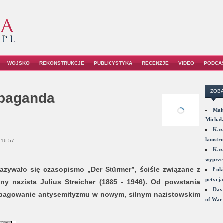
WOJSKO
REKONSTRUKCJE
PUBLICYSTYKA
RECENZJE
VIDEO
PODCA
ZOBA
opaganda
Małp
Michał
Kazi
konstru
 16:57
Kazi
wyprzed
zywało się czasopismo „Der Stürmer”, ściśle związane z
Łuki
petycja
y nazista Julius Streicher (1885 - 1946). Od powstania
Dave
opagowanie antysemityzmu w nowym, silnym nazistowskim
of War 