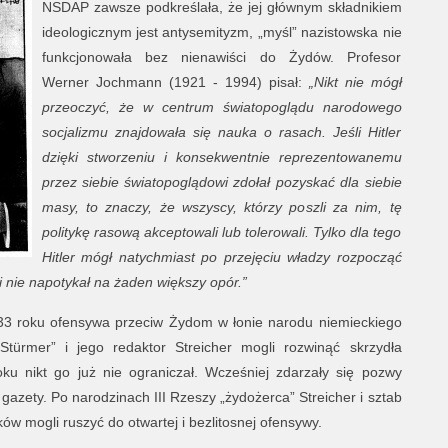
NSDAP zawsze podkreślała, że jej głównym składnikiem
ideologicznym jest antysemityzm, „myśl” nazistowska nie
funkcjonowała bez nienawiści do Żydów. Profesor
Werner Jochmann (1921 - 1994) pisał:
„Nikt nie mógł
przeoczyć, że w centrum światopoglądu narodowego
socjalizmu znajdowała się nauka o rasach. Jeśli Hitler
dzięki stworzeniu i konsekwentnie reprezentowanemu
przez siebie światopoglądowi zdołał pozyskać dla siebie
masy, to znaczy, że wszyscy, którzy poszli za nim, tę
politykę rasową akceptowali lub tolerowali. Tylko dla tego
Hitler mógł natychmiast po przejęciu władzy rozpocząć
 nie napotykał na żaden większy opór.”
933 roku ofensywa przeciw Żydom w łonie narodu niemieckiego
 Stürmer” i jego redaktor Streicher mogli rozwinąć skrzydła
ku nikt go już nie ograniczał. Wcześniej zdarzały się pozwy
azety. Po narodzinach III Rzeszy „żydożerca” Streicher i sztab
w mogli ruszyć do otwartej i bezlitosnej ofensywy.