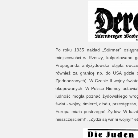
Po roku 1935 nakład „Stürmer” osiągną
miejscowości w Rzeszy, kolportowano go
Propaganda antyżydowska objęła ówcześ
również za granicę np. do USA gdzie d
Zjednoczonych). W Czasie II wojny świa
okupowanych. W Polsce Niemcy ustawiali
ludność mogła poznać żydowskiego wroga
świat - wojny, śmierci, głodu, przestępst
Europa miała postrzegać Żydów. W każd
nieszczęściem!”, „Żydzi są winni wojny!” et