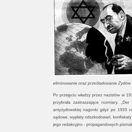
eliminowanie oraz prześladowanie Żydów i
Po przejęciu władzy przez nazistów w 1
przybrała zastraszające rozmiary. „Der
antyżydowskiej nagonki gdyż po 1933 ro
sądowe, wypłaty odszkodowań, konfiskaty g
jego redakcyjno - propagandowych pismakó