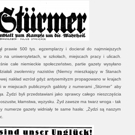
ł prawie 500 tys. egzemplarzy i docierał do najmniejszych
 na uniwersytetach, w szkołach, miejscach pracy i ulicach.
nie całe niemieckie społeczeństwo, partie gazety wysyłano
ziałali zwolennicy nazistów (Niemcy mieszkający w Stanach
towej nakład wzrósł gdyż antysemityzm propagowano w krajach
 w miejscach publicznych gabloty z numerami „Stürmer” aby
. Żydzi byli przedstawiani jako sprawcy całego nieszczęścia
w, oszustw, kłamstwa, wyzysku. Żyd zawsze ma twarz wroga - tak
y numerze gazety widniały te same hasła: „Żydzi są naszym
c.