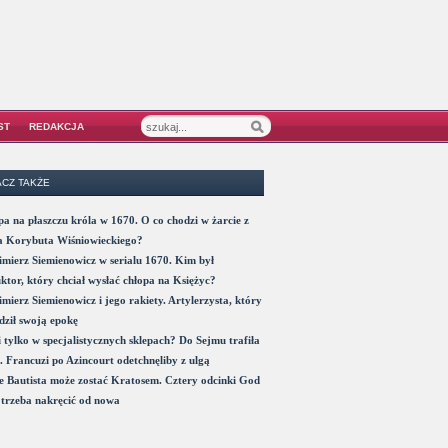
ST
REDAKCJA
CZ TAKŻE
a na płaszczu króla w 1670. O co chodzi w żarcie z
a Korybuta Wiśniowieckiego?
mierz Siemienowicz w serialu 1670. Kim był
ktor, który chciał wysłać chłopa na Księżyc?
mierz Siemienowicz i jego rakiety. Artylerzysta, który
ził swoją epokę
 tylko w specjalistycznych sklepach? Do Sejmu trafiła
. Francuzi po Azincourt odetchnęliby z ulgą
 Bautista może zostać Kratosem. Cztery odcinki God
trzeba nakręcić od nowa