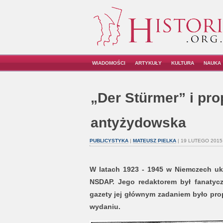
WIADOMOŚCI
ARTYKUŁY
KULTURA
NAUKA
„Der Stürmer” i pr
antyżydowska
PUBLICYSTYKA
|
MATEUSZ PIELKA
| 19 LUTEGO 2015
W latach 1923 - 1945 w Niemczech uka
NSDAP. Jego redaktorem był fanatyczn
gazety jej głównym zadaniem było pr
wydaniu.