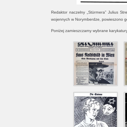
Redaktor naczelny „Stürmera” Julius Str
wojennych w Norymberdze, powieszono go
Poniżej zamieszczamy wybrane karykatury 