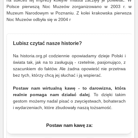
na sukces tej imprezy kolejne miasta zaczęły je powielać. W
Polsce pierwszą Noc Muzeów zorganizowano w 2003 r. w
Muzeum Narodowym w Poznaniu. Z kolei krakowska pierwsza
Noc Muzeów odbyła się w 2004 r
Lubisz czytać nasze historie?
Na historia.org.pl codziennie opowiadamy dzieje Polski i
świata tak, jak na to zasługują - rzetelnie, pasjonująco, z
szacunkiem do faktów. Ale żadna opowieść nie przetrwa
bez tych, którzy chcą jej słuchać i ją wspierać.
Postaw nam wirtualną kawę - to darowizna, która
realnie pomaga nam działać dalej
. To dzięki takim
gestom możemy nadal pisać o zwycięstwach, bohaterach
i wydarzeniach, które zbudowały naszą tożsamość.
Postaw nam kawę za: