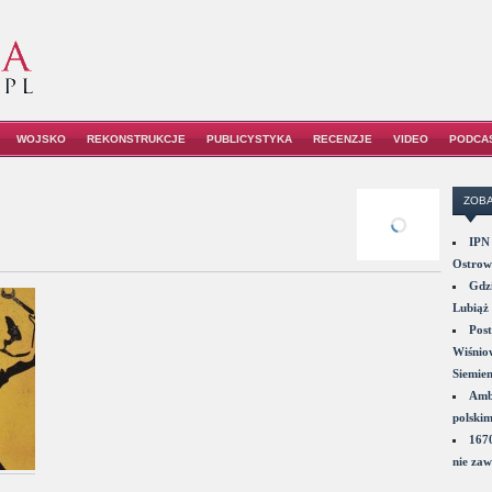
WOJSKO
REKONSTRUKCJE
PUBLICYSTYKA
RECENZJE
VIDEO
PODCA
ZOBA
IPN 
Ostrowi
Gdzi
Lubiąż 
Post
Wiśniow
Siemie
Amba
polskim
1670
nie zaw