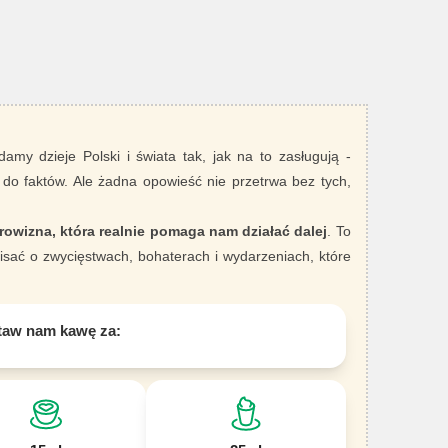
damy dzieje Polski i świata tak, jak na to zasługują -
 do faktów. Ale żadna opowieść nie przetrwa bez tych,
rowizna, która realnie pomaga nam działać dalej
. To
sać o zwycięstwach, bohaterach i wydarzeniach, które
taw nam kawę za: