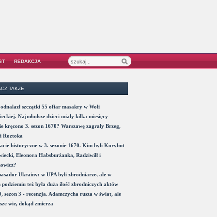
ST
REDAKCJA
CZ TAKŻE
odnalazł szczątki 55 ofiar masakry w Woli
eckiej. Najmłodsze dzieci miały kilka miesięcy
e kręcono 3. sezon 1670? Warszawę zagrały Brzeg,
i Roztoka
acie historyczne w 3. sezonie 1670. Kim byli Korybut
iecki, Eleonora Habsburżanka, Radziwiłł i
nowicz?
sador Ukrainy: w UPA byli zbrodniarze, ale w
 podziemiu też była duża ilość zbrodniczych aktów
, sezon 3 - recenzja. Adamczycha rusza w świat, ale
sze wie, dokąd zmierza