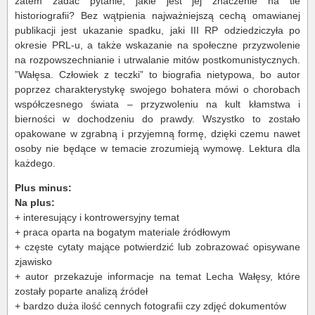
zatem zadać pytanie, jakie jest jej znaczenie na tle
historiografii? Bez wątpienia najważniejszą cechą omawianej
publikacji jest ukazanie spadku, jaki III RP odziedziczyła po
okresie PRL-u, a także wskazanie na społeczne przyzwolenie
na rozpowszechnianie i utrwalanie mitów postkomunistycznych.
”Wałęsa. Człowiek z teczki” to biografia nietypowa, bo autor
poprzez charakterystykę swojego bohatera mówi o chorobach
współczesnego świata – przyzwoleniu na kult kłamstwa i
bierności w dochodzeniu do prawdy. Wszystko to zostało
opakowane w zgrabną i przyjemną formę, dzięki czemu nawet
osoby nie będące w temacie zrozumieją wymowę. Lektura dla
każdego.
Plus minus:
Na plus:
+ interesujący i kontrowersyjny temat
+ praca oparta na bogatym materiale źródłowym
+ częste cytaty mające potwierdzić lub zobrazować opisywane
zjawisko
+ autor przekazuje informacje na temat Lecha Wałęsy, które
zostały poparte analizą źródeł
+ bardzo duża ilość cennych fotografii czy zdjęć dokumentów