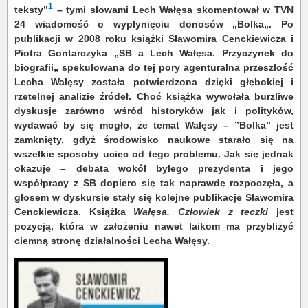
1
teksty”
– tymi słowami Lech Wałęsa skomentował w TVN
24 wiadomość o wypłynięciu donosów „Bolka„. Po
publikacji w 2008 roku książki Sławomira Cenckiewicza i
Piotra Gontarczyka „SB a Lech Wałęsa. Przyczynek do
biografii„ spekulowana do tej pory agenturalna przeszłość
Lecha Wałęsy została potwierdzona dzięki głębokiej i
rzetelnej analizie źródeł. Choć książka wywołała burzliwe
dyskusje zarówno wśród historyków jak i polityków,
wydawać by się mogło, że temat Wałęsy – ”Bolka” jest
zamknięty, gdyż środowisko naukowe starało się na
wszelkie sposoby uciec od tego problemu. Jak się jednak
okazuje – debata wokół byłego prezydenta i jego
współpracy z SB dopiero się tak naprawdę rozpoczęła, a
głosem w dyskursie stały się kolejne publikacje Sławomira
Cenckiewicza. Książka
Wałęsa. Człowiek z teczki
jest
pozycją, która w założeniu nawet laikom ma przybliżyć
ciemną stronę działalności Lecha Wałęsy.