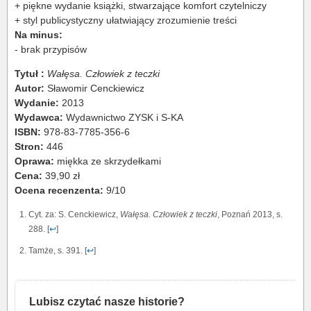
+ piękne wydanie książki, stwarzające komfort czytelniczy
+ styl publicystyczny ułatwiający zrozumienie treści
Na minus:
- brak przypisów
Tytuł :
Wałęsa. Człowiek z teczki
Autor:
Sławomir Cenckiewicz
Wydanie:
2013
Wydawca:
Wydawnictwo ZYSK i S-KA
ISBN:
978-83-7785-356-6
Stron:
446
Oprawa:
miękka ze skrzydełkami
Cena:
39,90 zł
Ocena recenzenta:
9/10
Cyt. za: S. Cenckiewicz,
Wałęsa. Człowiek z teczki
, Poznań 2013, s.
288. [
↩
]
Tamże, s. 391. [
↩
]
Lubisz czytać nasze historie?