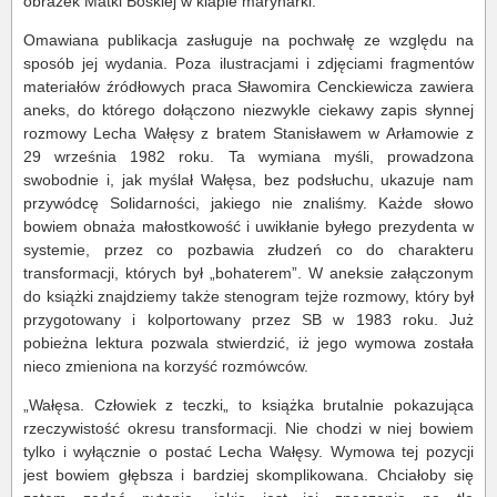
obrazek Matki Boskiej w klapie marynarki.
Omawiana publikacja zasługuje na pochwałę ze względu na
sposób jej wydania. Poza ilustracjami i zdjęciami fragmentów
materiałów źródłowych praca Sławomira Cenckiewicza zawiera
aneks, do którego dołączono niezwykle ciekawy zapis słynnej
rozmowy Lecha Wałęsy z bratem Stanisławem w Arłamowie z
29 września 1982 roku. Ta wymiana myśli, prowadzona
swobodnie i, jak myślał Wałęsa, bez podsłuchu, ukazuje nam
przywódcę Solidarności, jakiego nie znaliśmy. Każde słowo
bowiem obnaża małostkowość i uwikłanie byłego prezydenta w
systemie, przez co pozbawia złudzeń co do charakteru
transformacji, których był „bohaterem”. W aneksie załączonym
do książki znajdziemy także stenogram tejże rozmowy, który był
przygotowany i kolportowany przez SB w 1983 roku. Już
pobieżna lektura pozwala stwierdzić, iż jego wymowa została
nieco zmieniona na korzyść rozmówców.
„Wałęsa. Człowiek z teczki„ to książka brutalnie pokazująca
rzeczywistość okresu transformacji. Nie chodzi w niej bowiem
tylko i wyłącznie o postać Lecha Wałęsy. Wymowa tej pozycji
jest bowiem głębsza i bardziej skomplikowana. Chciałoby się