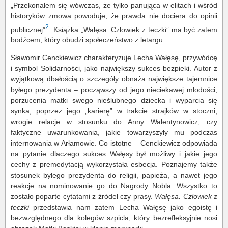
„Przekonałem się wówczas, że tylko panująca w elitach i wśród
historyków zmowa powoduje, że prawda nie dociera do opinii
2
publicznej”
. Książka „Wałęsa. Człowiek z teczki” ma być zatem
bodźcem, który obudzi społeczeństwo z letargu.
Sławomir Cenckiewicz charakteryzuje Lecha Wałęsę, przywódcę
i symbol Solidarności, jako największy sukces bezpieki. Autor z
wyjątkową dbałością o szczegóły obnaża największe tajemnice
byłego prezydenta – począwszy od jego nieciekawej młodości,
porzucenia matki swego nieślubnego dziecka i wyparcia się
synka, poprzez jego „karierę” w trakcie strajków w stoczni,
wrogie relacje w stosunku do Anny Walentynowicz, czy
faktyczne uwarunkowania, jakie towarzyszyły mu podczas
internowania w Arłamowie. Co istotne – Cenckiewicz odpowiada
na pytanie dlaczego sukces Wałęsy był możliwy i jakie jego
cechy z premedytacją wykorzystała esbecja. Poznajemy także
stosunek byłego prezydenta do religii, papieża, a nawet jego
reakcje na nominowanie go do Nagrody Nobla. Wszystko to
zostało poparte cytatami z źródeł czy prasy.
Wałęsa. Człowiek z
teczki
przedstawia nam zatem Lecha Wałęsę jako egoistę i
bezwzględnego dla kolegów szpicla, który bezrefleksyjnie nosi