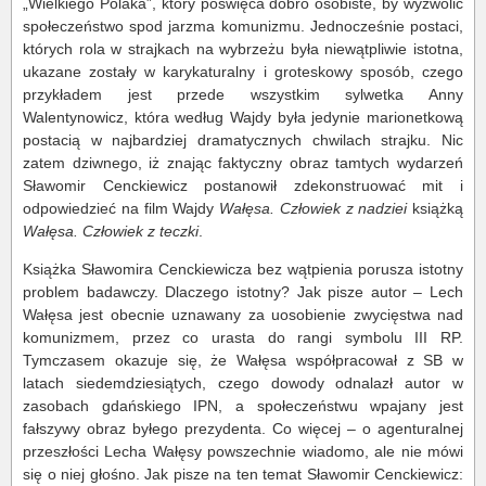
„Wielkiego Polaka”, który poświęca dobro osobiste, by wyzwolić
społeczeństwo spod jarzma komunizmu. Jednocześnie postaci,
których rola w strajkach na wybrzeżu była niewątpliwie istotna,
ukazane zostały w karykaturalny i groteskowy sposób, czego
przykładem jest przede wszystkim sylwetka Anny
Walentynowicz, która według Wajdy była jedynie marionetkową
postacią w najbardziej dramatycznych chwilach strajku. Nic
zatem dziwnego, iż znając faktyczny obraz tamtych wydarzeń
Sławomir Cenckiewicz postanowił zdekonstruować mit i
odpowiedzieć na film Wajdy
Wałęsa. Człowiek z nadziei
książką
Wałęsa. Człowiek z teczki
.
Książka Sławomira Cenckiewicza bez wątpienia porusza istotny
problem badawczy. Dlaczego istotny? Jak pisze autor – Lech
Wałęsa jest obecnie uznawany za uosobienie zwycięstwa nad
komunizmem, przez co urasta do rangi symbolu III RP.
Tymczasem okazuje się, że Wałęsa współpracował z SB w
latach siedemdziesiątych, czego dowody odnalazł autor w
zasobach gdańskiego IPN, a społeczeństwu wpajany jest
fałszywy obraz byłego prezydenta. Co więcej – o agenturalnej
przeszłości Lecha Wałęsy powszechnie wiadomo, ale nie mówi
się o niej głośno. Jak pisze na ten temat Sławomir Cenckiewicz: