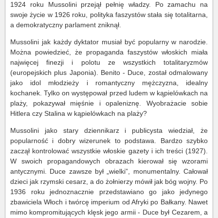
1924 roku Mussolini przejął pełnię władzy. Po zamachu na
swoje życie w 1926 roku, polityka faszystów stała się totalitarna,
a demokratyczny parlament zniknął.
Mussolini jak każdy dyktator musiał być popularny w narodzie.
Można powiedzieć, że propaganda faszystów włoskich miała
najwięcej finezji i polotu ze wszystkich totalitaryzmów
(europejskich plus Japonia). Benito - Duce, został odmalowany
jako idol młodzieży i romantyczny mężczyzna, idealny
kochanek. Tylko on występował przed ludem w kąpielówkach na
plaży, pokazywał mięśnie i opaleniznę. Wyobrażacie sobie
Hitlera czy Stalina w kąpielówkach na plaży?
Mussolini jako stary dziennikarz i publicysta wiedział, że
popularność i dobry wizerunek to podstawa. Bardzo szybko
zaczął kontrolować wszystkie włoskie gazety i ich treści (1927).
W swoich propagandowych obrazach kierował się wzorami
antycznymi. Duce zawsze był „wielki”, monumentalny. Całował
dzieci jak rzymski cesarz, a do żołnierzy mówił jak bóg wojny. Po
1936 roku jednoznacznie przedstawiano go jako jedynego
zbawiciela Włoch i twórcę imperium od Afryki po Bałkany. Nawet
mimo kompromitujących klęsk jego armii - Duce był Cezarem, a