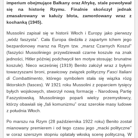
imperium obejmujące Bałkany oraz Afrykę, stale powoływał
się na historię Rzymu. Finalnie skończył jednak
zmasakrowany w kałuży błota, zamordowany wraz z
kochanką (1945).
Mussolini zapisał się w historii Włoch i Europy jako pierwszy
„wódz faszysta”. Cała Europa śledziła z zapartym tchem jego
bezpardonowy marsz na Rzym tzw. „marsz Czarnych Koszul”
(faszyści Mussoliniego przywdziewali czarne koszule na znak
jedności, Hitler później podchwycił ten motyw stosując brunatne
koszule). Nieco wcześniej (1919) Benito założył wraz z byłymi
towarzyszami broni, prawicowy związek polityczny
Fasci Italiani
di Combattimento
, którego symbolem stała się wiązka rózg
liktorskich (fasces). W 1921 roku Mussolini z poparciem tysięcy
byłych wojskowych, stworzył nową formację - Narodową Partię
Faszystowską. Mussoliniego poparli wielcy przemysłowcy,
którzy obawiali się „fali komunizmu” oraz szerokie masy ludowe
z południa Włoch.
Po marszu na Rzym (28 października 1922 roku) Benito został
mianowany premierem i od tego czasu jego „macki polityczne”
w coraz szerszym stopniu oplatały włoską scenę polityczną. W